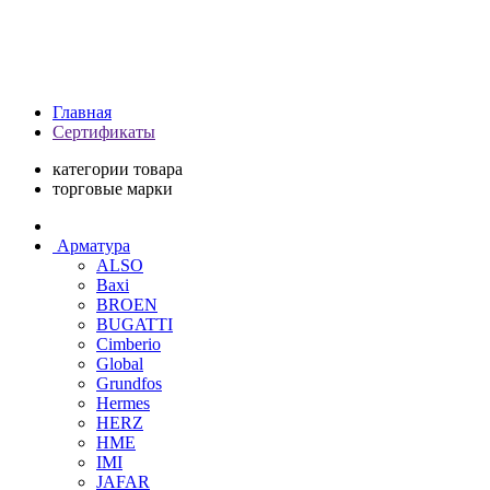
Главная
Сертификаты
категории товара
торговые марки
Арматура
ALSO
Baxi
BROEN
BUGATTI
Cimberio
Global
Grundfos
Hermes
HERZ
HME
IMI
JAFAR