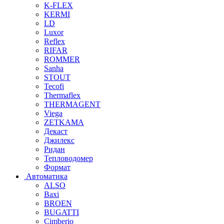
K-FLEX
KERMI
LD
Luxor
Reflex
RIFAR
ROMMER
Sanha
STOUT
Tecofi
Thermaflex
THERMAGENT
Viega
ZETKAMA
Декаст
Джилекс
Ридан
Тепловодомер
Формат
Автоматика
ALSO
Baxi
BROEN
BUGATTI
Cimberio