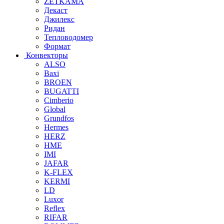
ZETKAMA
Декаст
Джилекс
Ридан
Тепловодомер
Формат
Конвекторы
ALSO
Baxi
BROEN
BUGATTI
Cimberio
Global
Grundfos
Hermes
HERZ
HME
IMI
JAFAR
K-FLEX
KERMI
LD
Luxor
Reflex
RIFAR