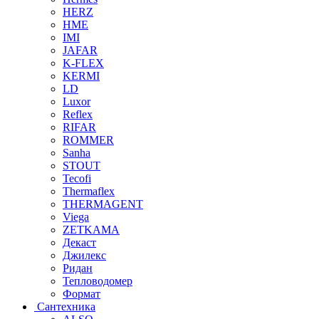
HERZ
HME
IMI
JAFAR
K-FLEX
KERMI
LD
Luxor
Reflex
RIFAR
ROMMER
Sanha
STOUT
Tecofi
Thermaflex
THERMAGENT
Viega
ZETKAMA
Декаст
Джилекс
Ридан
Тепловодомер
Формат
Сантехника