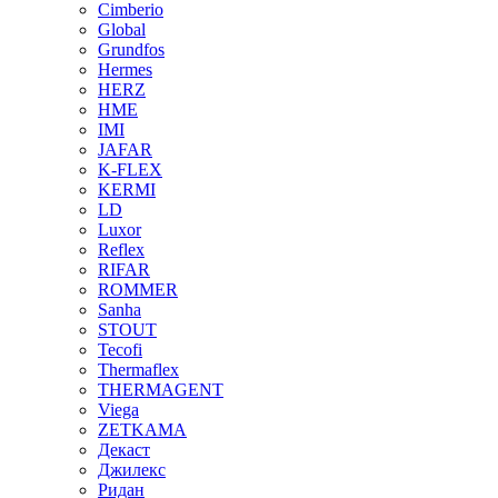
Cimberio
Global
Grundfos
Hermes
HERZ
HME
IMI
JAFAR
K-FLEX
KERMI
LD
Luxor
Reflex
RIFAR
ROMMER
Sanha
STOUT
Tecofi
Thermaflex
THERMAGENT
Viega
ZETKAMA
Декаст
Джилекс
Ридан