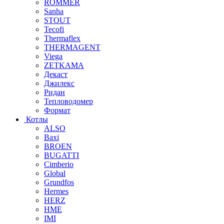
ROMMER
Sanha
STOUT
Tecofi
Thermaflex
THERMAGENT
Viega
ZETKAMA
Декаст
Джилекс
Ридан
Тепловодомер
Формат
Котлы
ALSO
Baxi
BROEN
BUGATTI
Cimberio
Global
Grundfos
Hermes
HERZ
HME
IMI