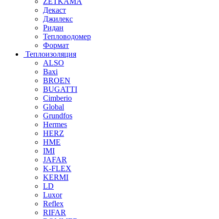
ZETKAMA
Декаст
Джилекс
Ридан
Тепловодомер
Формат
Теплоизоляция
ALSO
Baxi
BROEN
BUGATTI
Cimberio
Global
Grundfos
Hermes
HERZ
HME
IMI
JAFAR
K-FLEX
KERMI
LD
Luxor
Reflex
RIFAR