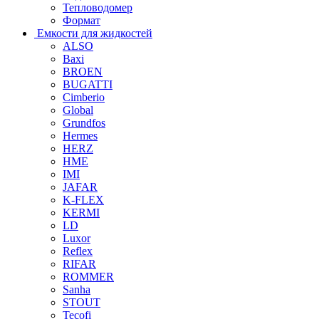
Тепловодомер
Формат
Емкости для жидкостей
ALSO
Baxi
BROEN
BUGATTI
Cimberio
Global
Grundfos
Hermes
HERZ
HME
IMI
JAFAR
K-FLEX
KERMI
LD
Luxor
Reflex
RIFAR
ROMMER
Sanha
STOUT
Tecofi