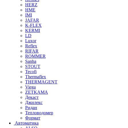
HERZ
HME
IMI
JAFAR
K-FLEX
KERMI
LD
Luxor
Reflex
RIFAR
ROMMER
Sanha
STOUT
Tecofi
Thermaflex
THERMAGENT
Viega
ZETKAMA
Декаст
Джилекс
Ридан
Тепловодомер
Формат
Автоматика