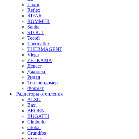
Luxor
Reflex
RIFAR
ROMMER
Sanha
STOUT
Tecofi
Thermaflex
THERMAGENT
Viega
ZETKAMA
Декаст
Джилекс
Ридан
Тепловодомер
Формат
Радиаторы отопления
ALSO
Baxi
BROEN
BUGATTI
Cimberio
Global
Grundfos
Hermes