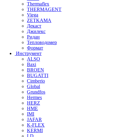
Thermaflex
THERMAGENT
Viega
ZETKAMA
Декаст
Джилекс
Ридан
Тепловодомер
Формат
Инструмент
ALSO
Baxi
BROEN
BUGATTI
Cimberio
Global
Grundfos
Hermes
HERZ
HME
IMI
JAFAR
K-FLEX
KERMI
LD