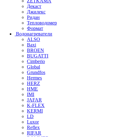
ZETKAMA
Декаст
Джилекс
Ридан
Тепловодомер
Формат
Водонагреватели
ALSO
Baxi
BROEN
BUGATTI
Cimberio
Global
Grundfos
Hermes
HERZ
HME
IMI
JAFAR
K-FLEX
KERMI
LD
Luxor
Reflex
RIFAR