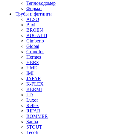
Тепловодомер
Формат
Трубы и фитинги
ALSO
Baxi
BROEN
BUGATTI
Cimberio
Global
Grundfos
Hermes
HERZ
HME
IMI
JAFAR
K-FLEX
KERMI
LD
Luxor
Reflex
RIFAR
ROMMER
Sanha
STOUT
Tecofi