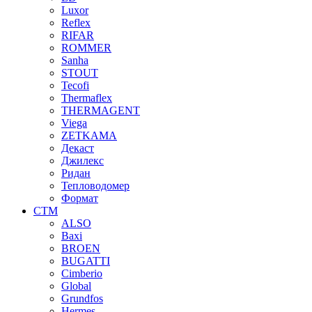
Luxor
Reflex
RIFAR
ROMMER
Sanha
STOUT
Tecofi
Thermaflex
THERMAGENT
Viega
ZETKAMA
Декаст
Джилекс
Ридан
Тепловодомер
Формат
СТМ
ALSO
Baxi
BROEN
BUGATTI
Cimberio
Global
Grundfos
Hermes