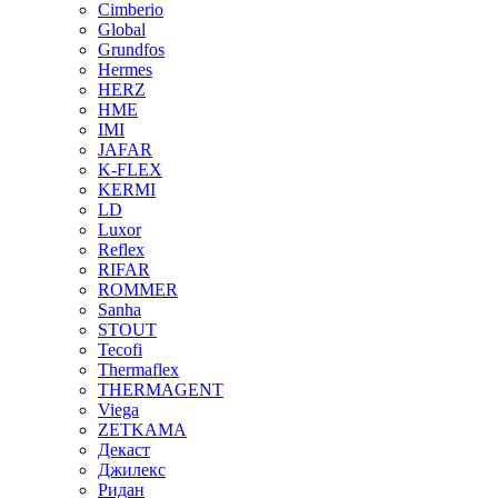
Cimberio
Global
Grundfos
Hermes
HERZ
HME
IMI
JAFAR
K-FLEX
KERMI
LD
Luxor
Reflex
RIFAR
ROMMER
Sanha
STOUT
Tecofi
Thermaflex
THERMAGENT
Viega
ZETKAMA
Декаст
Джилекс
Ридан