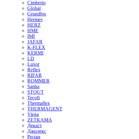
Cimberio
Global
Grundfos
Hermes
HERZ
HME
IMI
JAFAR
K-FLEX
KERMI
LD
Luxor
Reflex
RIFAR
ROMMER
Sanha
STOUT
Tecofi
Thermaflex
THERMAGENT
Viega
ZETKAMA
Декаст
Джилекс
Ридан