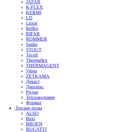
JAFAR
K-FLEX
KERMI
LD
Luxor
Reflex
RIFAR
ROMMER
Sanha
STOUT
Tecofi
Thermaflex
THERMAGENT
Viega
ZETKAMA
Декаст
Джилекс
Ридан
Тепловодомер
Формат
Теплые полы
ALSO
Baxi
BROEN
BUGATTI