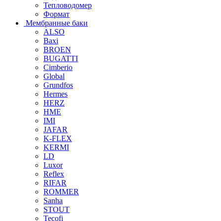
Тепловодомер
Формат
Мембранные баки
ALSO
Baxi
BROEN
BUGATTI
Cimberio
Global
Grundfos
Hermes
HERZ
HME
IMI
JAFAR
K-FLEX
KERMI
LD
Luxor
Reflex
RIFAR
ROMMER
Sanha
STOUT
Tecofi