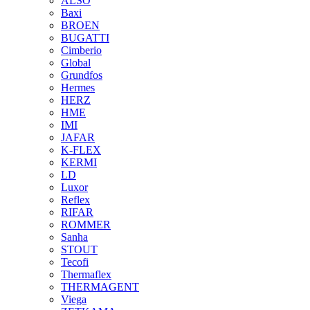
ALSO
Baxi
BROEN
BUGATTI
Cimberio
Global
Grundfos
Hermes
HERZ
HME
IMI
JAFAR
K-FLEX
KERMI
LD
Luxor
Reflex
RIFAR
ROMMER
Sanha
STOUT
Tecofi
Thermaflex
THERMAGENT
Viega