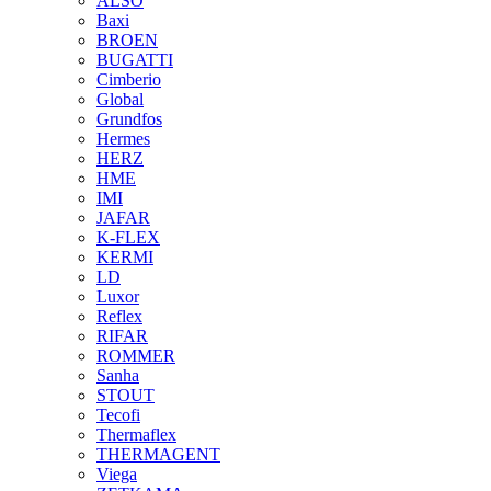
ALSO
Baxi
BROEN
BUGATTI
Cimberio
Global
Grundfos
Hermes
HERZ
HME
IMI
JAFAR
K-FLEX
KERMI
LD
Luxor
Reflex
RIFAR
ROMMER
Sanha
STOUT
Tecofi
Thermaflex
THERMAGENT
Viega