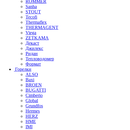
ROMMER
Sanha
STOUT
Tecofi
Thermaflex
THERMAGENT
Viega
ZETKAMA
Декаст
Джилекс
Ридан
Тепловодомер
Формат
Горелки
ALSO
Baxi
BROEN
BUGATTI
Cimberio
Global
Grundfos
Hermes
HERZ
HME
IMI