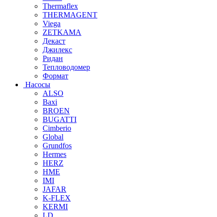
Thermaflex
THERMAGENT
Viega
ZETKAMA
Декаст
Джилекс
Ридан
Тепловодомер
Формат
Насосы
ALSO
Baxi
BROEN
BUGATTI
Cimberio
Global
Grundfos
Hermes
HERZ
HME
IMI
JAFAR
K-FLEX
KERMI
LD