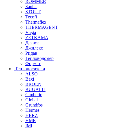
ROMMER
Sanha
STOUT
Tecofi
Thermaflex
THERMAGENT
Viega
ZETKAMA
Декаст
Джилекс
Ридан
Тепловодомер
Формат
Теплоносители
ALSO
Baxi
BROEN
BUGATTI
Cimberio
Global
Grundfos
Hermes
HERZ
HME
IMI