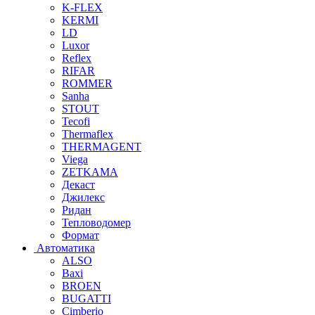
K-FLEX
KERMI
LD
Luxor
Reflex
RIFAR
ROMMER
Sanha
STOUT
Tecofi
Thermaflex
THERMAGENT
Viega
ZETKAMA
Декаст
Джилекс
Ридан
Тепловодомер
Формат
Автоматика
ALSO
Baxi
BROEN
BUGATTI
Cimberio