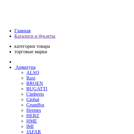
Главная
Каталоги и буклеты
категории товара
торговые марки
Арматура
ALSO
Baxi
BROEN
BUGATTI
Cimberio
Global
Grundfos
Hermes
HERZ
HME
IMI
JAFAR