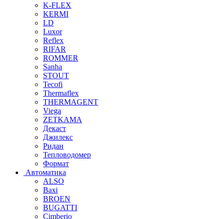
K-FLEX
KERMI
LD
Luxor
Reflex
RIFAR
ROMMER
Sanha
STOUT
Tecofi
Thermaflex
THERMAGENT
Viega
ZETKAMA
Декаст
Джилекс
Ридан
Тепловодомер
Формат
Автоматика
ALSO
Baxi
BROEN
BUGATTI
Cimberio