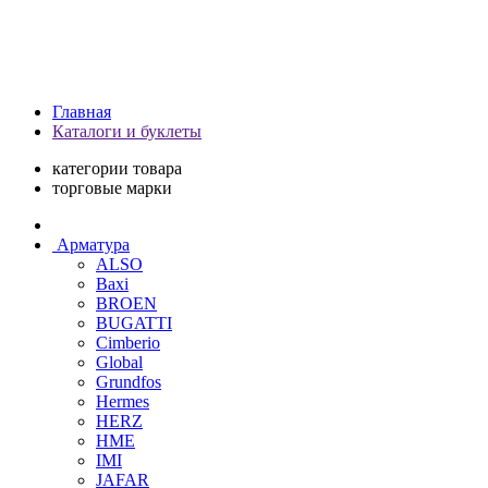
Главная
Каталоги и буклеты
категории товара
торговые марки
Арматура
ALSO
Baxi
BROEN
BUGATTI
Cimberio
Global
Grundfos
Hermes
HERZ
HME
IMI
JAFAR