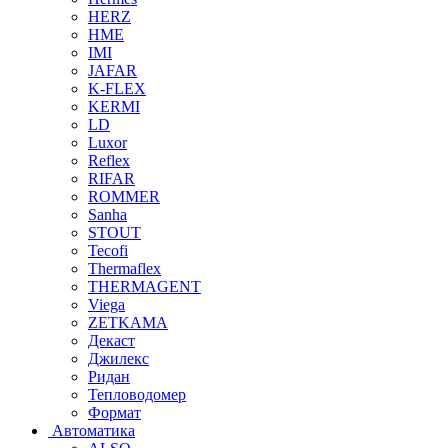
HERZ
HME
IMI
JAFAR
K-FLEX
KERMI
LD
Luxor
Reflex
RIFAR
ROMMER
Sanha
STOUT
Tecofi
Thermaflex
THERMAGENT
Viega
ZETKAMA
Декаст
Джилекс
Ридан
Тепловодомер
Формат
Автоматика