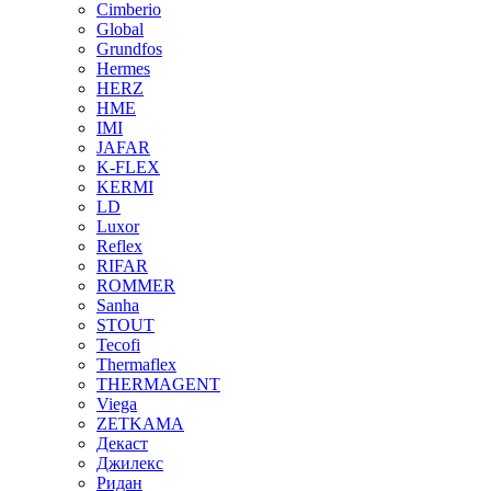
Cimberio
Global
Grundfos
Hermes
HERZ
HME
IMI
JAFAR
K-FLEX
KERMI
LD
Luxor
Reflex
RIFAR
ROMMER
Sanha
STOUT
Tecofi
Thermaflex
THERMAGENT
Viega
ZETKAMA
Декаст
Джилекс
Ридан