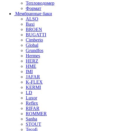
Тепловодомер
Формат
Мембранные баки
ALSO
Baxi
BROEN
BUGATTI
Cimberio
Global
Grundfos
Hermes
HERZ
HME
IMI
JAFAR
K-FLEX
KERMI
LD
Luxor
Reflex
RIFAR
ROMMER
Sanha
STOUT
Tecofi