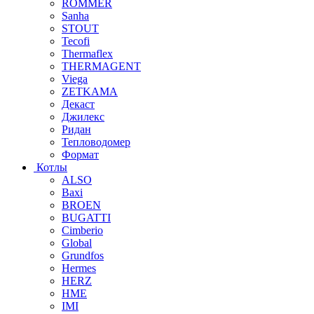
ROMMER
Sanha
STOUT
Tecofi
Thermaflex
THERMAGENT
Viega
ZETKAMA
Декаст
Джилекс
Ридан
Тепловодомер
Формат
Котлы
ALSO
Baxi
BROEN
BUGATTI
Cimberio
Global
Grundfos
Hermes
HERZ
HME
IMI