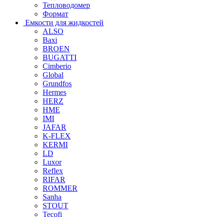
Тепловодомер
Формат
Емкости для жидкостей
ALSO
Baxi
BROEN
BUGATTI
Cimberio
Global
Grundfos
Hermes
HERZ
HME
IMI
JAFAR
K-FLEX
KERMI
LD
Luxor
Reflex
RIFAR
ROMMER
Sanha
STOUT
Tecofi