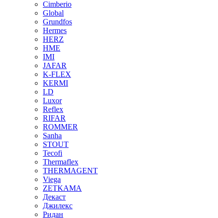
Cimberio
Global
Grundfos
Hermes
HERZ
HME
IMI
JAFAR
K-FLEX
KERMI
LD
Luxor
Reflex
RIFAR
ROMMER
Sanha
STOUT
Tecofi
Thermaflex
THERMAGENT
Viega
ZETKAMA
Декаст
Джилекс
Ридан