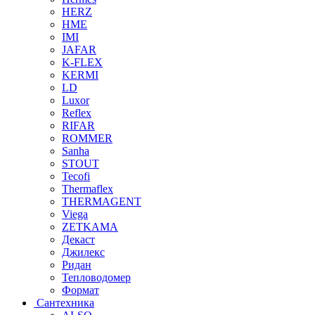
HERZ
HME
IMI
JAFAR
K-FLEX
KERMI
LD
Luxor
Reflex
RIFAR
ROMMER
Sanha
STOUT
Tecofi
Thermaflex
THERMAGENT
Viega
ZETKAMA
Декаст
Джилекс
Ридан
Тепловодомер
Формат
Сантехника