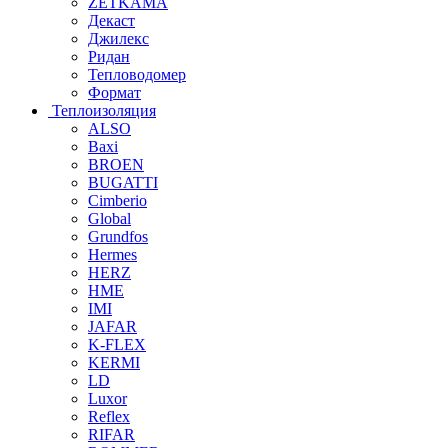
ZETKAMA
Декаст
Джилекс
Ридан
Тепловодомер
Формат
Теплоизоляция
ALSO
Baxi
BROEN
BUGATTI
Cimberio
Global
Grundfos
Hermes
HERZ
HME
IMI
JAFAR
K-FLEX
KERMI
LD
Luxor
Reflex
RIFAR