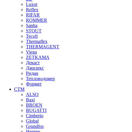
Luxor
Reflex
RIFAR
ROMMER
Sanha
STOUT
Tecofi
Thermaflex
THERMAGENT
Viega
ZETKAMA
Декаст
Джилекс
Ридан
Тепловодомер
Формат
СТМ
ALSO
Baxi
BROEN
BUGATTI
Cimberio
Global
Grundfos
Hermes