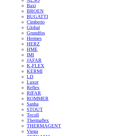
ALSO
Baxi
BROEN
BUGATTI
Cimberio
Global
Grundfos
Hermes
HERZ
HME
IMI
JAFAR
K-FLEX
KERMI
LD
Luxor
Reflex
RIFAR
ROMMER
Sanha
STOUT
Tecofi
Thermaflex
THERMAGENT
Viega