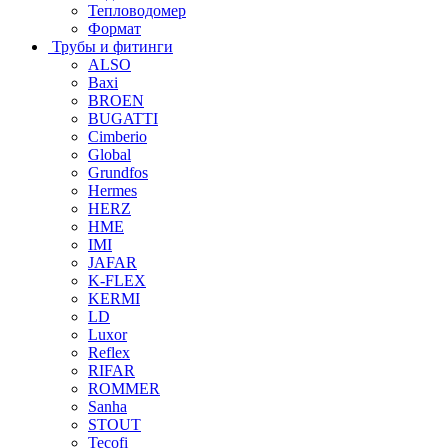
Тепловодомер
Формат
Трубы и фитинги
ALSO
Baxi
BROEN
BUGATTI
Cimberio
Global
Grundfos
Hermes
HERZ
HME
IMI
JAFAR
K-FLEX
KERMI
LD
Luxor
Reflex
RIFAR
ROMMER
Sanha
STOUT
Tecofi