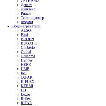
ZETKAMA
Декаст
Джилекс
Ридан
Тепловодомер
Формат
Водонагреватели
ALSO
Baxi
BROEN
BUGATTI
Cimberio
Global
Grundfos
Hermes
HERZ
HME
IMI
JAFAR
K-FLEX
KERMI
LD
Luxor
Reflex
RIFAR