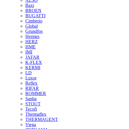
ALSO
Baxi
BROEN
BUGATTI
Cimberio
Global
Grundfos
Hermes
HERZ
HME
IMI
JAFAR
K-FLEX
KERMI
LD
Luxor
Reflex
RIFAR
ROMMER
Sanha
STOUT
Tecofi
Thermaflex
THERMAGENT
Viega