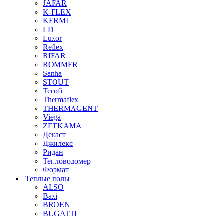
JAFAR
K-FLEX
KERMI
LD
Luxor
Reflex
RIFAR
ROMMER
Sanha
STOUT
Tecofi
Thermaflex
THERMAGENT
Viega
ZETKAMA
Декаст
Джилекс
Ридан
Тепловодомер
Формат
Теплые полы
ALSO
Baxi
BROEN
BUGATTI