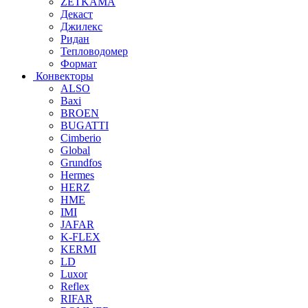
ZETKAMA
Декаст
Джилекс
Ридан
Тепловодомер
Формат
Конвекторы
ALSO
Baxi
BROEN
BUGATTI
Cimberio
Global
Grundfos
Hermes
HERZ
HME
IMI
JAFAR
K-FLEX
KERMI
LD
Luxor
Reflex
RIFAR