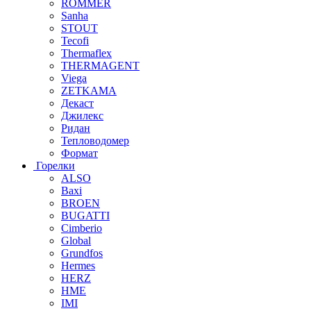
ROMMER
Sanha
STOUT
Tecofi
Thermaflex
THERMAGENT
Viega
ZETKAMA
Декаст
Джилекс
Ридан
Тепловодомер
Формат
Горелки
ALSO
Baxi
BROEN
BUGATTI
Cimberio
Global
Grundfos
Hermes
HERZ
HME
IMI