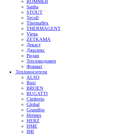
ROMMER
Sanha
STOUT
Tecofi
Thermaflex
THERMAGENT
Viega
ZETKAMA
Декаст
Джилекс
Ридан
Тепловодомер
Формат
Теплоносители
ALSO
Baxi
BROEN
BUGATTI
Cimberio
Global
Grundfos
Hermes
HERZ
HME
IMI