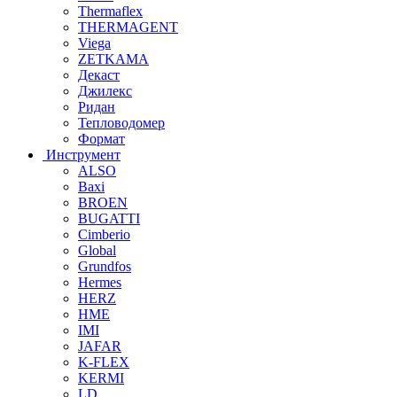
Thermaflex
THERMAGENT
Viega
ZETKAMA
Декаст
Джилекс
Ридан
Тепловодомер
Формат
Инструмент
ALSO
Baxi
BROEN
BUGATTI
Cimberio
Global
Grundfos
Hermes
HERZ
HME
IMI
JAFAR
K-FLEX
KERMI
LD