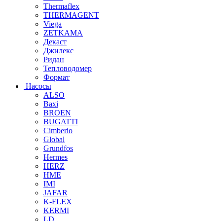
Thermaflex
THERMAGENT
Viega
ZETKAMA
Декаст
Джилекс
Ридан
Тепловодомер
Формат
Насосы
ALSO
Baxi
BROEN
BUGATTI
Cimberio
Global
Grundfos
Hermes
HERZ
HME
IMI
JAFAR
K-FLEX
KERMI
LD