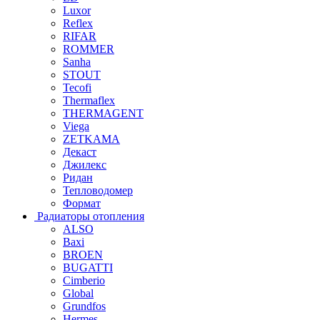
Luxor
Reflex
RIFAR
ROMMER
Sanha
STOUT
Tecofi
Thermaflex
THERMAGENT
Viega
ZETKAMA
Декаст
Джилекс
Ридан
Тепловодомер
Формат
Радиаторы отопления
ALSO
Baxi
BROEN
BUGATTI
Cimberio
Global
Grundfos
Hermes