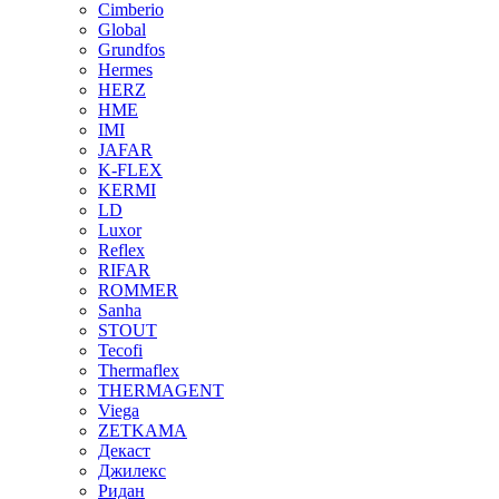
Cimberio
Global
Grundfos
Hermes
HERZ
HME
IMI
JAFAR
K-FLEX
KERMI
LD
Luxor
Reflex
RIFAR
ROMMER
Sanha
STOUT
Tecofi
Thermaflex
THERMAGENT
Viega
ZETKAMA
Декаст
Джилекс
Ридан