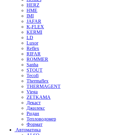
HERZ
HME
IMI
JAFAR
K-FLEX
KERMI
LD
Luxor
Reflex
RIFAR
ROMMER
Sanha
STOUT
Tecofi
Thermaflex
THERMAGENT
Viega
ZETKAMA
Декаст
Джилекс
Ридан
Тепловодомер
Формат
Автоматика