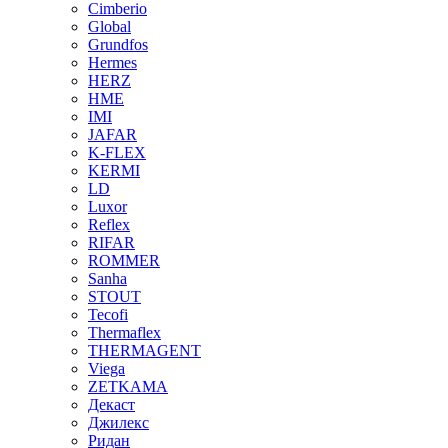
Cimberio
Global
Grundfos
Hermes
HERZ
HME
IMI
JAFAR
K-FLEX
KERMI
LD
Luxor
Reflex
RIFAR
ROMMER
Sanha
STOUT
Tecofi
Thermaflex
THERMAGENT
Viega
ZETKAMA
Декаст
Джилекс
Ридан