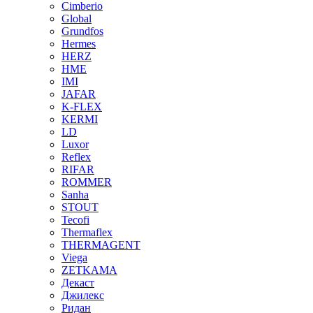
Cimberio
Global
Grundfos
Hermes
HERZ
HME
IMI
JAFAR
K-FLEX
KERMI
LD
Luxor
Reflex
RIFAR
ROMMER
Sanha
STOUT
Tecofi
Thermaflex
THERMAGENT
Viega
ZETKAMA
Декаст
Джилекс
Ридан