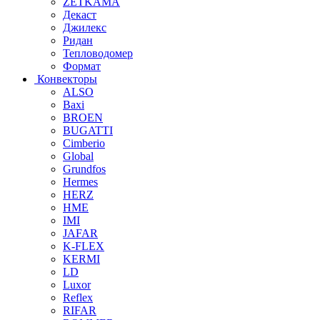
ZETKAMA
Декаст
Джилекс
Ридан
Тепловодомер
Формат
Конвекторы
ALSO
Baxi
BROEN
BUGATTI
Cimberio
Global
Grundfos
Hermes
HERZ
HME
IMI
JAFAR
K-FLEX
KERMI
LD
Luxor
Reflex
RIFAR