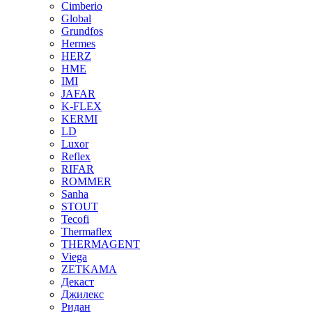
Cimberio
Global
Grundfos
Hermes
HERZ
HME
IMI
JAFAR
K-FLEX
KERMI
LD
Luxor
Reflex
RIFAR
ROMMER
Sanha
STOUT
Tecofi
Thermaflex
THERMAGENT
Viega
ZETKAMA
Декаст
Джилекс
Ридан