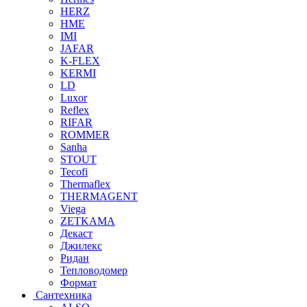
HERZ
HME
IMI
JAFAR
K-FLEX
KERMI
LD
Luxor
Reflex
RIFAR
ROMMER
Sanha
STOUT
Tecofi
Thermaflex
THERMAGENT
Viega
ZETKAMA
Декаст
Джилекс
Ридан
Тепловодомер
Формат
Сантехника