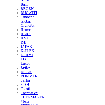
ALSO
Baxi
BROEN
BUGATTI
Cimberio
Global
Grundfos
Hermes
HERZ
HME
IMI
JAFAR
K-FLEX
KERMI
LD
Luxor
Reflex
RIFAR
ROMMER
Sanha
STOUT
Tecofi
Thermaflex
THERMAGENT
Viega