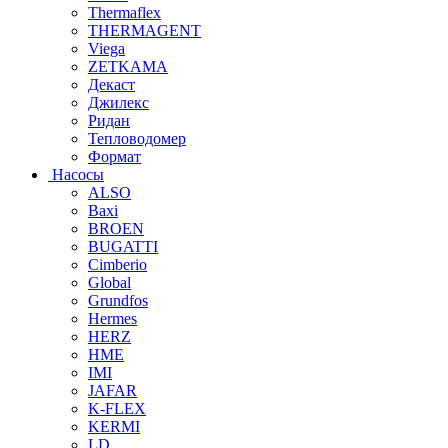
Thermaflex
THERMAGENT
Viega
ZETKAMA
Декаст
Джилекс
Ридан
Тепловодомер
Формат
Насосы
ALSO
Baxi
BROEN
BUGATTI
Cimberio
Global
Grundfos
Hermes
HERZ
HME
IMI
JAFAR
K-FLEX
KERMI
LD