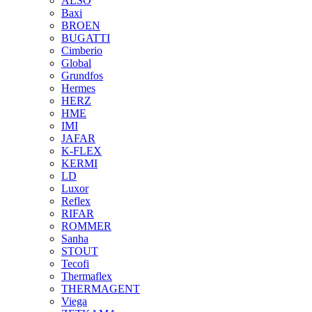
ALSO
Baxi
BROEN
BUGATTI
Cimberio
Global
Grundfos
Hermes
HERZ
HME
IMI
JAFAR
K-FLEX
KERMI
LD
Luxor
Reflex
RIFAR
ROMMER
Sanha
STOUT
Tecofi
Thermaflex
THERMAGENT
Viega