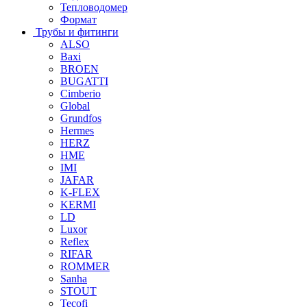
Тепловодомер
Формат
Трубы и фитинги
ALSO
Baxi
BROEN
BUGATTI
Cimberio
Global
Grundfos
Hermes
HERZ
HME
IMI
JAFAR
K-FLEX
KERMI
LD
Luxor
Reflex
RIFAR
ROMMER
Sanha
STOUT
Tecofi