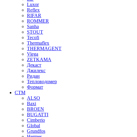
Luxor
Reflex
RIFAR
ROMMER
Sanha
STOUT
Tecofi
Thermaflex
THERMAGENT
Viega
ZETKAMA
Декаст
Джилекс
Ридан
Тепловодомер
Формат
СТМ
ALSO
Baxi
BROEN
BUGATTI
Cimberio
Global
Grundfos
Hermes