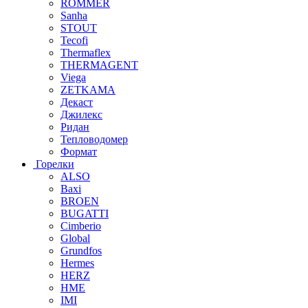
ROMMER
Sanha
STOUT
Tecofi
Thermaflex
THERMAGENT
Viega
ZETKAMA
Декаст
Джилекс
Ридан
Тепловодомер
Формат
Горелки
ALSO
Baxi
BROEN
BUGATTI
Cimberio
Global
Grundfos
Hermes
HERZ
HME
IMI