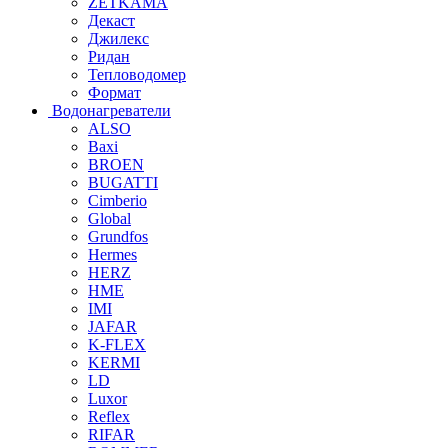
ZETKAMA
Декаст
Джилекс
Ридан
Тепловодомер
Формат
Водонагреватели
ALSO
Baxi
BROEN
BUGATTI
Cimberio
Global
Grundfos
Hermes
HERZ
HME
IMI
JAFAR
K-FLEX
KERMI
LD
Luxor
Reflex
RIFAR