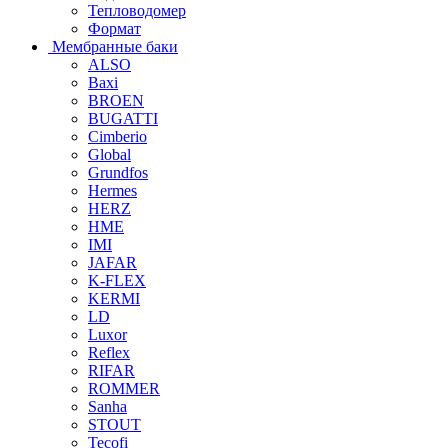
Тепловодомер
Формат
Мембранные баки
ALSO
Baxi
BROEN
BUGATTI
Cimberio
Global
Grundfos
Hermes
HERZ
HME
IMI
JAFAR
K-FLEX
KERMI
LD
Luxor
Reflex
RIFAR
ROMMER
Sanha
STOUT
Tecofi