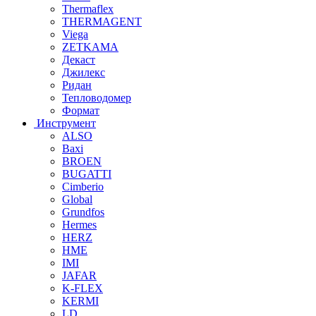
Thermaflex
THERMAGENT
Viega
ZETKAMA
Декаст
Джилекс
Ридан
Тепловодомер
Формат
Инструмент
ALSO
Baxi
BROEN
BUGATTI
Cimberio
Global
Grundfos
Hermes
HERZ
HME
IMI
JAFAR
K-FLEX
KERMI
LD