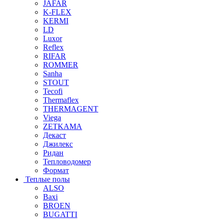
JAFAR
K-FLEX
KERMI
LD
Luxor
Reflex
RIFAR
ROMMER
Sanha
STOUT
Tecofi
Thermaflex
THERMAGENT
Viega
ZETKAMA
Декаст
Джилекс
Ридан
Тепловодомер
Формат
Теплые полы
ALSO
Baxi
BROEN
BUGATTI