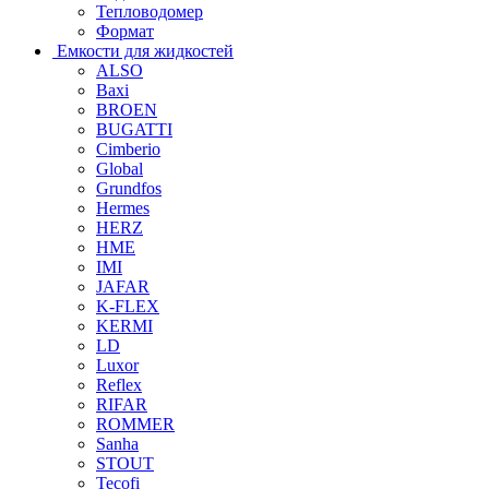
Тепловодомер
Формат
Емкости для жидкостей
ALSO
Baxi
BROEN
BUGATTI
Cimberio
Global
Grundfos
Hermes
HERZ
HME
IMI
JAFAR
K-FLEX
KERMI
LD
Luxor
Reflex
RIFAR
ROMMER
Sanha
STOUT
Tecofi