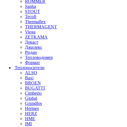
ROMMER
Sanha
STOUT
Tecofi
Thermaflex
THERMAGENT
Viega
ZETKAMA
Декаст
Джилекс
Ридан
Тепловодомер
Формат
Теплоносители
ALSO
Baxi
BROEN
BUGATTI
Cimberio
Global
Grundfos
Hermes
HERZ
HME
IMI