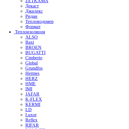
ZETKAMA
Декаст
Джилекс
Ридан
Тепловодомер
Формат
Теплоизоляция
ALSO
Baxi
BROEN
BUGATTI
Cimberio
Global
Grundfos
Hermes
HERZ
HME
IMI
JAFAR
K-FLEX
KERMI
LD
Luxor
Reflex
RIFAR