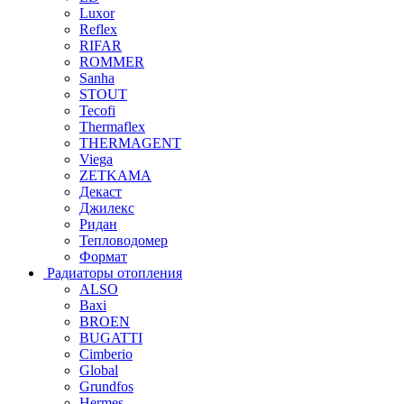
Luxor
Reflex
RIFAR
ROMMER
Sanha
STOUT
Tecofi
Thermaflex
THERMAGENT
Viega
ZETKAMA
Декаст
Джилекс
Ридан
Тепловодомер
Формат
Радиаторы отопления
ALSO
Baxi
BROEN
BUGATTI
Cimberio
Global
Grundfos
Hermes