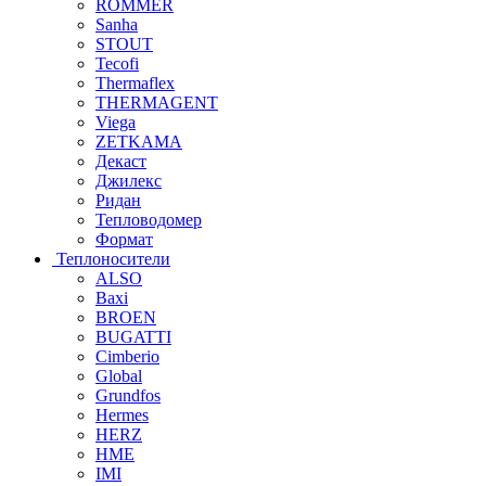
ROMMER
Sanha
STOUT
Tecofi
Thermaflex
THERMAGENT
Viega
ZETKAMA
Декаст
Джилекс
Ридан
Тепловодомер
Формат
Теплоносители
ALSO
Baxi
BROEN
BUGATTI
Cimberio
Global
Grundfos
Hermes
HERZ
HME
IMI