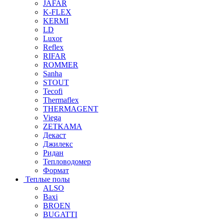
JAFAR
K-FLEX
KERMI
LD
Luxor
Reflex
RIFAR
ROMMER
Sanha
STOUT
Tecofi
Thermaflex
THERMAGENT
Viega
ZETKAMA
Декаст
Джилекс
Ридан
Тепловодомер
Формат
Теплые полы
ALSO
Baxi
BROEN
BUGATTI