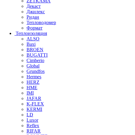
ZETKAMA
Декаст
Джилекс
Ридан
Тепловодомер
Формат
Теплоизоляция
ALSO
Baxi
BROEN
BUGATTI
Cimberio
Global
Grundfos
Hermes
HERZ
HME
IMI
JAFAR
K-FLEX
KERMI
LD
Luxor
Reflex
RIFAR