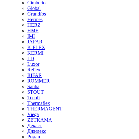
Cimberio
Global
Grundfos
Hermes
HERZ
HME
IMI
JAFAR
K-FLEX
KERMI
LD
Luxor
Reflex
RIFAR
ROMMER
Sanha
STOUT
Tecofi
Thermaflex
THERMAGENT
Viega
ZETKAMA
Декаст
Джилекс
Ридан