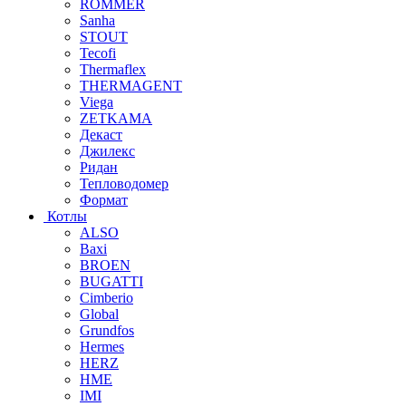
ROMMER
Sanha
STOUT
Tecofi
Thermaflex
THERMAGENT
Viega
ZETKAMA
Декаст
Джилекс
Ридан
Тепловодомер
Формат
Котлы
ALSO
Baxi
BROEN
BUGATTI
Cimberio
Global
Grundfos
Hermes
HERZ
HME
IMI