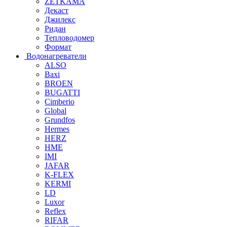
ZETKAMA
Декаст
Джилекс
Ридан
Тепловодомер
Формат
Водонагреватели
ALSO
Baxi
BROEN
BUGATTI
Cimberio
Global
Grundfos
Hermes
HERZ
HME
IMI
JAFAR
K-FLEX
KERMI
LD
Luxor
Reflex
RIFAR