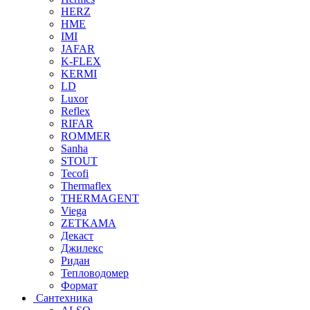
HERZ
HME
IMI
JAFAR
K-FLEX
KERMI
LD
Luxor
Reflex
RIFAR
ROMMER
Sanha
STOUT
Tecofi
Thermaflex
THERMAGENT
Viega
ZETKAMA
Декаст
Джилекс
Ридан
Тепловодомер
Формат
Сантехника