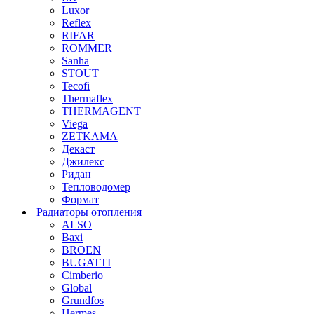
Luxor
Reflex
RIFAR
ROMMER
Sanha
STOUT
Tecofi
Thermaflex
THERMAGENT
Viega
ZETKAMA
Декаст
Джилекс
Ридан
Тепловодомер
Формат
Радиаторы отопления
ALSO
Baxi
BROEN
BUGATTI
Cimberio
Global
Grundfos
Hermes