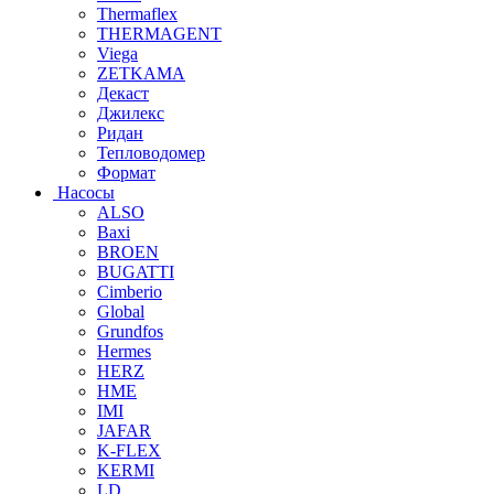
Thermaflex
THERMAGENT
Viega
ZETKAMA
Декаст
Джилекс
Ридан
Тепловодомер
Формат
Насосы
ALSO
Baxi
BROEN
BUGATTI
Cimberio
Global
Grundfos
Hermes
HERZ
HME
IMI
JAFAR
K-FLEX
KERMI
LD