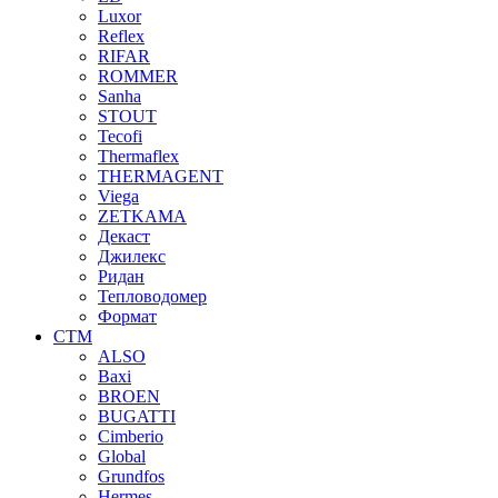
Luxor
Reflex
RIFAR
ROMMER
Sanha
STOUT
Tecofi
Thermaflex
THERMAGENT
Viega
ZETKAMA
Декаст
Джилекс
Ридан
Тепловодомер
Формат
СТМ
ALSO
Baxi
BROEN
BUGATTI
Cimberio
Global
Grundfos
Hermes