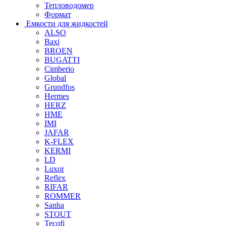
Тепловодомер
Формат
Емкости для жидкостей
ALSO
Baxi
BROEN
BUGATTI
Cimberio
Global
Grundfos
Hermes
HERZ
HME
IMI
JAFAR
K-FLEX
KERMI
LD
Luxor
Reflex
RIFAR
ROMMER
Sanha
STOUT
Tecofi