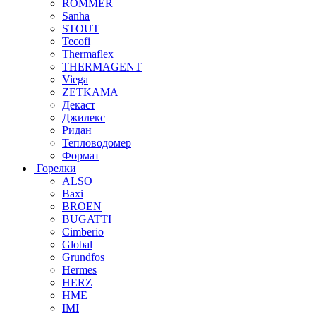
ROMMER
Sanha
STOUT
Tecofi
Thermaflex
THERMAGENT
Viega
ZETKAMA
Декаст
Джилекс
Ридан
Тепловодомер
Формат
Горелки
ALSO
Baxi
BROEN
BUGATTI
Cimberio
Global
Grundfos
Hermes
HERZ
HME
IMI