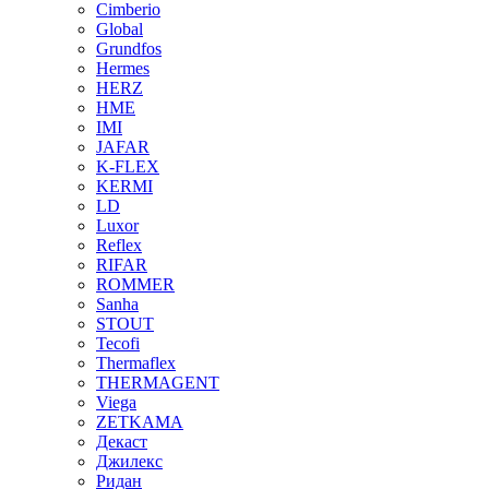
Cimberio
Global
Grundfos
Hermes
HERZ
HME
IMI
JAFAR
K-FLEX
KERMI
LD
Luxor
Reflex
RIFAR
ROMMER
Sanha
STOUT
Tecofi
Thermaflex
THERMAGENT
Viega
ZETKAMA
Декаст
Джилекс
Ридан