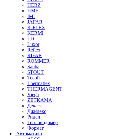
HERZ
HME
IMI
JAFAR
K-FLEX
KERMI
LD
Luxor
Reflex
RIFAR
ROMMER
Sanha
STOUT
Tecofi
Thermaflex
THERMAGENT
Viega
ZETKAMA
Декаст
Джилекс
Ридан
Тепловодомер
Формат
Автоматика