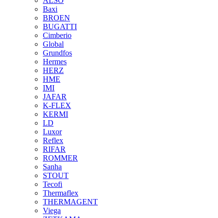
ALSO
Baxi
BROEN
BUGATTI
Cimberio
Global
Grundfos
Hermes
HERZ
HME
IMI
JAFAR
K-FLEX
KERMI
LD
Luxor
Reflex
RIFAR
ROMMER
Sanha
STOUT
Tecofi
Thermaflex
THERMAGENT
Viega