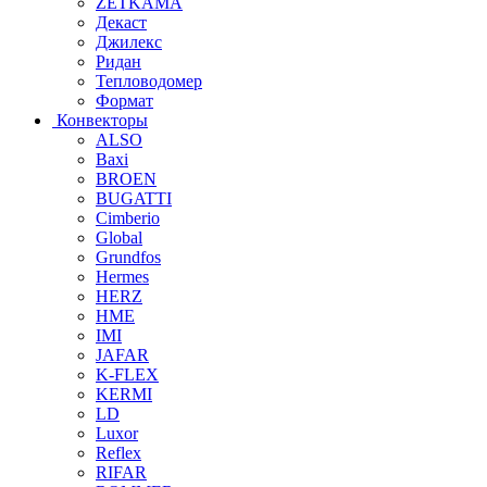
ZETKAMA
Декаст
Джилекс
Ридан
Тепловодомер
Формат
Конвекторы
ALSO
Baxi
BROEN
BUGATTI
Cimberio
Global
Grundfos
Hermes
HERZ
HME
IMI
JAFAR
K-FLEX
KERMI
LD
Luxor
Reflex
RIFAR