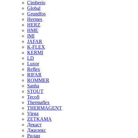
Cimberio
Global
Grundfos
Hermes
HERZ
HME
IMI
JAFAR
K-FLEX
KERMI
LD
Luxor
Reflex
RIFAR
ROMMER
Sanha
STOUT
Tecofi
Thermaflex
THERMAGENT
Viega
ZETKAMA
Декаст
Джилекс
Ридан