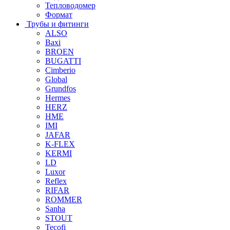
Тепловодомер
Формат
Трубы и фитинги
ALSO
Baxi
BROEN
BUGATTI
Cimberio
Global
Grundfos
Hermes
HERZ
HME
IMI
JAFAR
K-FLEX
KERMI
LD
Luxor
Reflex
RIFAR
ROMMER
Sanha
STOUT
Tecofi