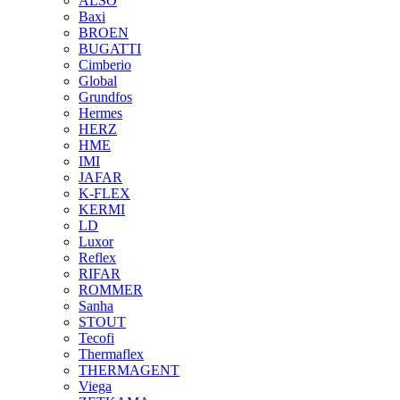
ALSO
Baxi
BROEN
BUGATTI
Cimberio
Global
Grundfos
Hermes
HERZ
HME
IMI
JAFAR
K-FLEX
KERMI
LD
Luxor
Reflex
RIFAR
ROMMER
Sanha
STOUT
Tecofi
Thermaflex
THERMAGENT
Viega