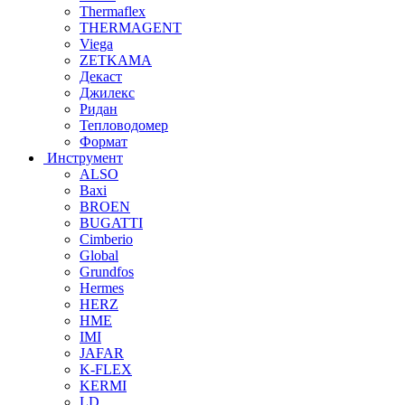
Thermaflex
THERMAGENT
Viega
ZETKAMA
Декаст
Джилекс
Ридан
Тепловодомер
Формат
Инструмент
ALSO
Baxi
BROEN
BUGATTI
Cimberio
Global
Grundfos
Hermes
HERZ
HME
IMI
JAFAR
K-FLEX
KERMI
LD