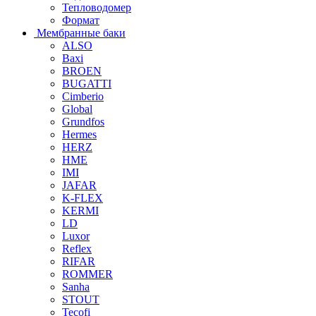
Тепловодомер
Формат
Мембранные баки
ALSO
Baxi
BROEN
BUGATTI
Cimberio
Global
Grundfos
Hermes
HERZ
HME
IMI
JAFAR
K-FLEX
KERMI
LD
Luxor
Reflex
RIFAR
ROMMER
Sanha
STOUT
Tecofi