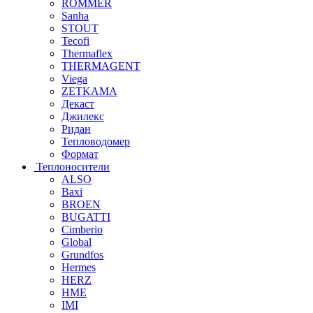
ROMMER
Sanha
STOUT
Tecofi
Thermaflex
THERMAGENT
Viega
ZETKAMA
Декаст
Джилекс
Ридан
Тепловодомер
Формат
Теплоносители
ALSO
Baxi
BROEN
BUGATTI
Cimberio
Global
Grundfos
Hermes
HERZ
HME
IMI