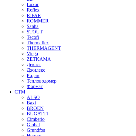
Luxor
Reflex
RIFAR
ROMMER
Sanha
STOUT
Tecofi
Thermaflex
THERMAGENT
Viega
ZETKAMA
Декаст
Джилекс
Ридан
Тепловодомер
Формат
СТМ
ALSO
Baxi
BROEN
BUGATTI
Cimberio
Global
Grundfos
Hermes