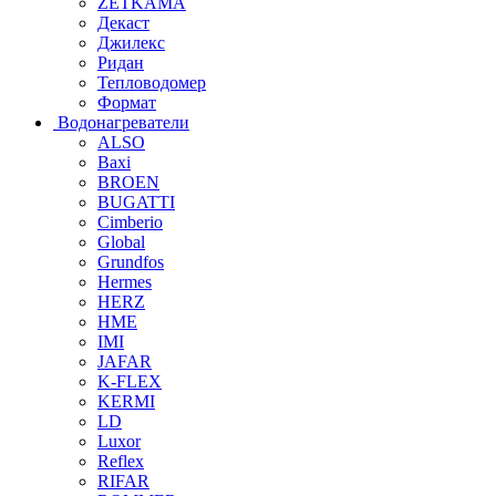
ZETKAMA
Декаст
Джилекс
Ридан
Тепловодомер
Формат
Водонагреватели
ALSO
Baxi
BROEN
BUGATTI
Cimberio
Global
Grundfos
Hermes
HERZ
HME
IMI
JAFAR
K-FLEX
KERMI
LD
Luxor
Reflex
RIFAR