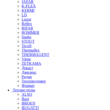
JAFAR
K-FLEX
KERMI
LD
Luxor
Reflex
RIFAR
ROMMER
Sanha
STOUT
Tecofi
Thermaflex
THERMAGENT
Viega
ZETKAMA
Декаст
Джилекс
Ридан
Тепловодомер
Формат
Теплые полы
ALSO
Baxi
BROEN
BUGATTI