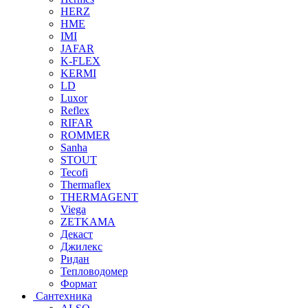
HERZ
HME
IMI
JAFAR
K-FLEX
KERMI
LD
Luxor
Reflex
RIFAR
ROMMER
Sanha
STOUT
Tecofi
Thermaflex
THERMAGENT
Viega
ZETKAMA
Декаст
Джилекс
Ридан
Тепловодомер
Формат
Сантехника