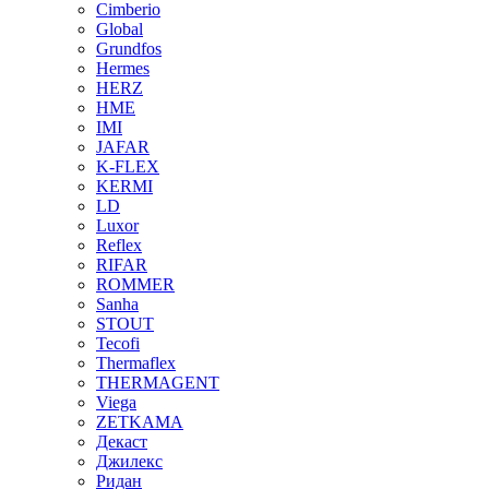
Cimberio
Global
Grundfos
Hermes
HERZ
HME
IMI
JAFAR
K-FLEX
KERMI
LD
Luxor
Reflex
RIFAR
ROMMER
Sanha
STOUT
Tecofi
Thermaflex
THERMAGENT
Viega
ZETKAMA
Декаст
Джилекс
Ридан