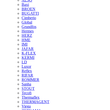
ALSO
Baxi
BROEN
BUGATTI
Cimberio
Global
Grundfos
Hermes
HERZ
HME
IMI
JAFAR
K-FLEX
KERMI
LD
Luxor
Reflex
RIFAR
ROMMER
Sanha
STOUT
Tecofi
Thermaflex
THERMAGENT
Viega