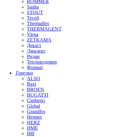
ROMMER
Sanha
STOUT
Tecofi
Thermaflex
THERMAGENT
Viega
ZETKAMA
Декаст
Джилекс
Ридан
Тепловодомер
Формат
Горелки
ALSO
Baxi
BROEN
BUGATTI
Cimberio
Global
Grundfos
Hermes
HERZ
HME
IMI