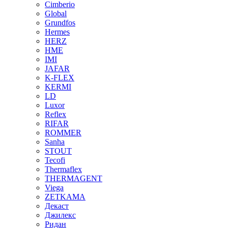
Cimberio
Global
Grundfos
Hermes
HERZ
HME
IMI
JAFAR
K-FLEX
KERMI
LD
Luxor
Reflex
RIFAR
ROMMER
Sanha
STOUT
Tecofi
Thermaflex
THERMAGENT
Viega
ZETKAMA
Декаст
Джилекс
Ридан