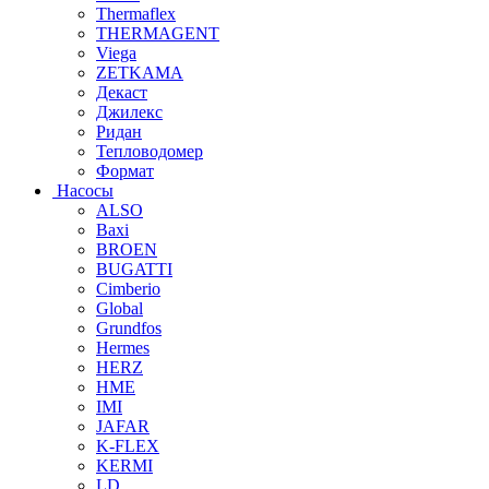
Thermaflex
THERMAGENT
Viega
ZETKAMA
Декаст
Джилекс
Ридан
Тепловодомер
Формат
Насосы
ALSO
Baxi
BROEN
BUGATTI
Cimberio
Global
Grundfos
Hermes
HERZ
HME
IMI
JAFAR
K-FLEX
KERMI
LD