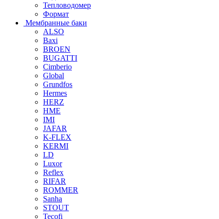
Тепловодомер
Формат
Мембранные баки
ALSO
Baxi
BROEN
BUGATTI
Cimberio
Global
Grundfos
Hermes
HERZ
HME
IMI
JAFAR
K-FLEX
KERMI
LD
Luxor
Reflex
RIFAR
ROMMER
Sanha
STOUT
Tecofi