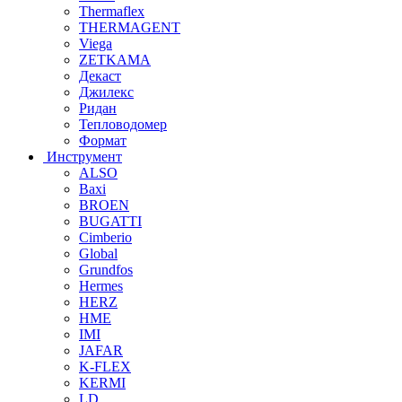
Thermaflex
THERMAGENT
Viega
ZETKAMA
Декаст
Джилекс
Ридан
Тепловодомер
Формат
Инструмент
ALSO
Baxi
BROEN
BUGATTI
Cimberio
Global
Grundfos
Hermes
HERZ
HME
IMI
JAFAR
K-FLEX
KERMI
LD