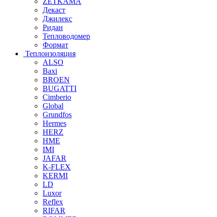
ZETKAMA
Декаст
Джилекс
Ридан
Тепловодомер
Формат
Теплоизоляция
ALSO
Baxi
BROEN
BUGATTI
Cimberio
Global
Grundfos
Hermes
HERZ
HME
IMI
JAFAR
K-FLEX
KERMI
LD
Luxor
Reflex
RIFAR