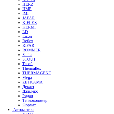
HERZ
HME
IMI
JAFAR
K-FLEX
KERMI
LD
Luxor
Reflex
RIFAR
ROMMER
Sanha
STOUT
Tecofi
Thermaflex
THERMAGENT
Viega
ZETKAMA
Декаст
Джилекс
Ридан
Тепловодомер
Формат
Автоматика