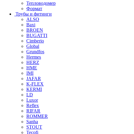
Тепловодомер
Формат
Трубы и фитинги
ALSO
Baxi
BROEN
BUGATTI
Cimberio
Global
Grundfos
Hermes
HERZ
HME
IMI
JAFAR
K-FLEX
KERMI
LD
Luxor
Reflex
RIFAR
ROMMER
Sanha
STOUT
Tecofi