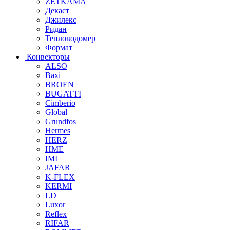
ZETKAMA
Декаст
Джилекс
Ридан
Тепловодомер
Формат
Конвекторы
ALSO
Baxi
BROEN
BUGATTI
Cimberio
Global
Grundfos
Hermes
HERZ
HME
IMI
JAFAR
K-FLEX
KERMI
LD
Luxor
Reflex
RIFAR