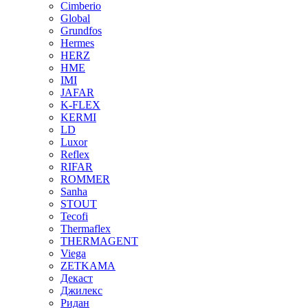
Cimberio
Global
Grundfos
Hermes
HERZ
HME
IMI
JAFAR
K-FLEX
KERMI
LD
Luxor
Reflex
RIFAR
ROMMER
Sanha
STOUT
Tecofi
Thermaflex
THERMAGENT
Viega
ZETKAMA
Декаст
Джилекс
Ридан