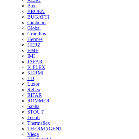
ALSO
Baxi
BROEN
BUGATTI
Cimberio
Global
Grundfos
Hermes
HERZ
HME
IMI
JAFAR
K-FLEX
KERMI
LD
Luxor
Reflex
RIFAR
ROMMER
Sanha
STOUT
Tecofi
Thermaflex
THERMAGENT
Viega