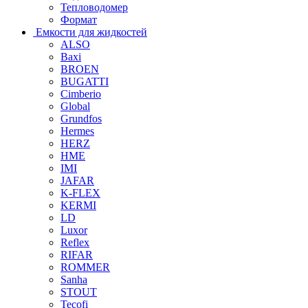
Тепловодомер
Формат
Емкости для жидкостей
ALSO
Baxi
BROEN
BUGATTI
Cimberio
Global
Grundfos
Hermes
HERZ
HME
IMI
JAFAR
K-FLEX
KERMI
LD
Luxor
Reflex
RIFAR
ROMMER
Sanha
STOUT
Tecofi