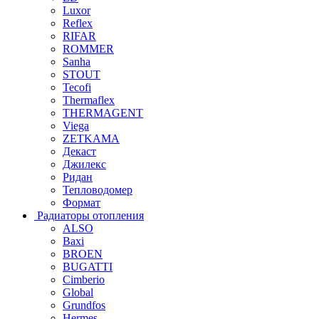
Luxor
Reflex
RIFAR
ROMMER
Sanha
STOUT
Tecofi
Thermaflex
THERMAGENT
Viega
ZETKAMA
Декаст
Джилекс
Ридан
Тепловодомер
Формат
Радиаторы отопления
ALSO
Baxi
BROEN
BUGATTI
Cimberio
Global
Grundfos
Hermes