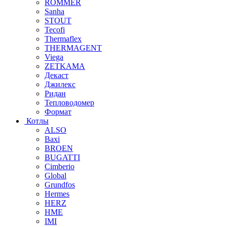
ROMMER
Sanha
STOUT
Tecofi
Thermaflex
THERMAGENT
Viega
ZETKAMA
Декаст
Джилекс
Ридан
Тепловодомер
Формат
Котлы
ALSO
Baxi
BROEN
BUGATTI
Cimberio
Global
Grundfos
Hermes
HERZ
HME
IMI