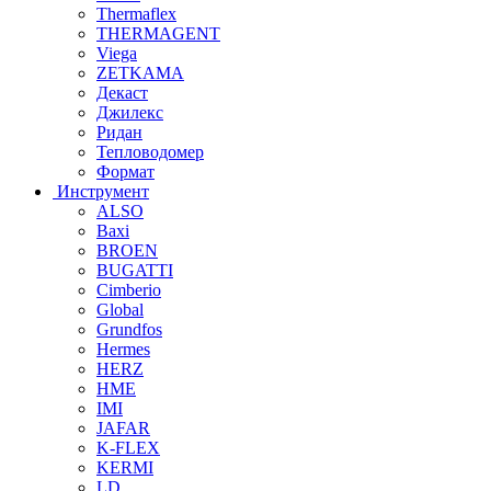
Thermaflex
THERMAGENT
Viega
ZETKAMA
Декаст
Джилекс
Ридан
Тепловодомер
Формат
Инструмент
ALSO
Baxi
BROEN
BUGATTI
Cimberio
Global
Grundfos
Hermes
HERZ
HME
IMI
JAFAR
K-FLEX
KERMI
LD