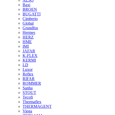
ALSO
Baxi
BROEN
BUGATTI
Cimberio
Global
Grundfos
Hermes
HERZ
HME
IMI
JAFAR
K-FLEX
KERMI
LD
Luxor
Reflex
RIFAR
ROMMER
Sanha
STOUT
Tecofi
Thermaflex
THERMAGENT
Viega