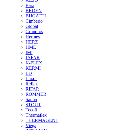
ALSO
Baxi
BROEN
BUGATTI
Cimberio
Global
Grundfos
Hermes
HERZ
HME
IMI
JAFAR
K-FLEX
KERMI
LD
Luxor
Reflex
RIFAR
ROMMER
Sanha
STOUT
Tecofi
Thermaflex
THERMAGENT
Viega