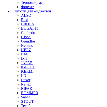
Тепловодомер
Формат
Емкости для жидкостей
ALSO
Baxi
BROEN
BUGATTI
Cimberio
Global
Grundfos
Hermes
HERZ
HME
IMI
JAFAR
K-FLEX
KERMI
LD
Luxor
Reflex
RIFAR
ROMMER
Sanha
STOUT
Tecofi