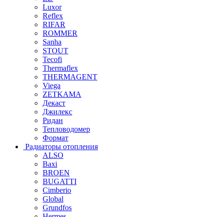
Luxor
Reflex
RIFAR
ROMMER
Sanha
STOUT
Tecofi
Thermaflex
THERMAGENT
Viega
ZETKAMA
Декаст
Джилекс
Ридан
Тепловодомер
Формат
Радиаторы отопления
ALSO
Baxi
BROEN
BUGATTI
Cimberio
Global
Grundfos
Hermes