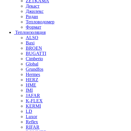
ZETKAMA
Декаст
Джилекс
Ридан
Тепловодомер
Формат
Теплоизоляция
ALSO
Baxi
BROEN
BUGATTI
Cimberio
Global
Grundfos
Hermes
HERZ
HME
IMI
JAFAR
K-FLEX
KERMI
LD
Luxor
Reflex
RIFAR