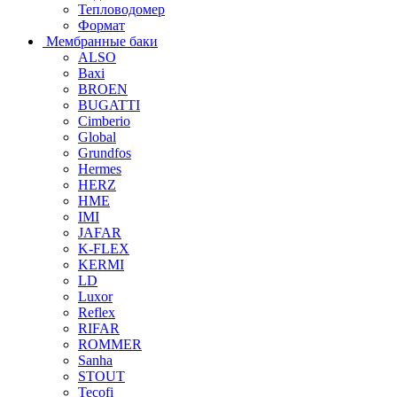
Тепловодомер
Формат
Мембранные баки
ALSO
Baxi
BROEN
BUGATTI
Cimberio
Global
Grundfos
Hermes
HERZ
HME
IMI
JAFAR
K-FLEX
KERMI
LD
Luxor
Reflex
RIFAR
ROMMER
Sanha
STOUT
Tecofi