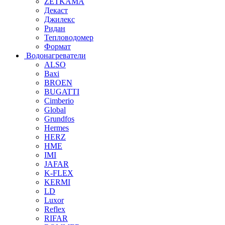
ZETKAMA
Декаст
Джилекс
Ридан
Тепловодомер
Формат
Водонагреватели
ALSO
Baxi
BROEN
BUGATTI
Cimberio
Global
Grundfos
Hermes
HERZ
HME
IMI
JAFAR
K-FLEX
KERMI
LD
Luxor
Reflex
RIFAR