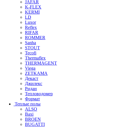
JAFAR
K-FLEX
KERMI
LD
Luxor
Reflex
RIFAR
ROMMER
Sanha
STOUT
Tecofi
Thermaflex
THERMAGENT
Viega
ZETKAMA
Декаст
Джилекс
Ридан
Тепловодомер
Формат
Теплые полы
ALSO
Baxi
BROEN
BUGATTI