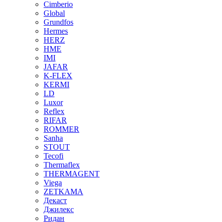
Cimberio
Global
Grundfos
Hermes
HERZ
HME
IMI
JAFAR
K-FLEX
KERMI
LD
Luxor
Reflex
RIFAR
ROMMER
Sanha
STOUT
Tecofi
Thermaflex
THERMAGENT
Viega
ZETKAMA
Декаст
Джилекс
Ридан