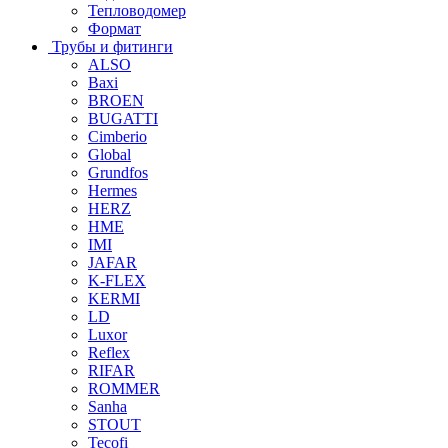
Тепловодомер
Формат
Трубы и фитинги
ALSO
Baxi
BROEN
BUGATTI
Cimberio
Global
Grundfos
Hermes
HERZ
HME
IMI
JAFAR
K-FLEX
KERMI
LD
Luxor
Reflex
RIFAR
ROMMER
Sanha
STOUT
Tecofi