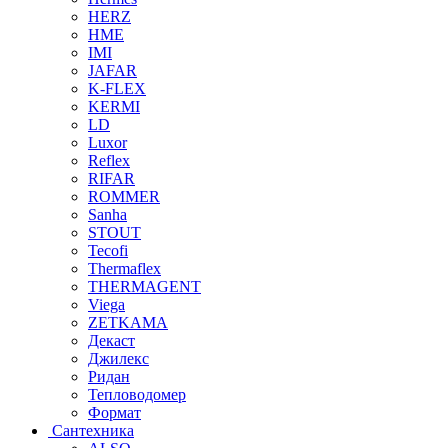
HERZ
HME
IMI
JAFAR
K-FLEX
KERMI
LD
Luxor
Reflex
RIFAR
ROMMER
Sanha
STOUT
Tecofi
Thermaflex
THERMAGENT
Viega
ZETKAMA
Декаст
Джилекс
Ридан
Тепловодомер
Формат
Сантехника