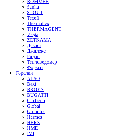
ROMMER
Sanha
STOUT
Tecofi
Thermaflex
THERMAGENT
Viega
ZETKAMA
Декаст
Джилекс
Ридан
Тепловодомер
Формат
Горелки
ALSO
Baxi
BROEN
BUGATTI
Cimberio
Global
Grundfos
Hermes
HERZ
HME
IMI