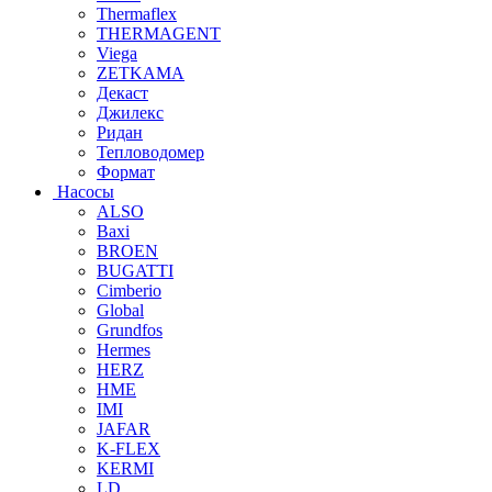
Thermaflex
THERMAGENT
Viega
ZETKAMA
Декаст
Джилекс
Ридан
Тепловодомер
Формат
Насосы
ALSO
Baxi
BROEN
BUGATTI
Cimberio
Global
Grundfos
Hermes
HERZ
HME
IMI
JAFAR
K-FLEX
KERMI
LD