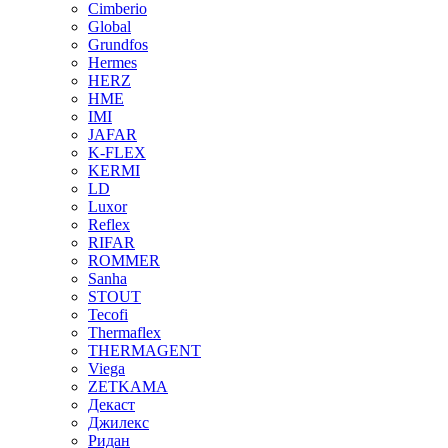
Cimberio
Global
Grundfos
Hermes
HERZ
HME
IMI
JAFAR
K-FLEX
KERMI
LD
Luxor
Reflex
RIFAR
ROMMER
Sanha
STOUT
Tecofi
Thermaflex
THERMAGENT
Viega
ZETKAMA
Декаст
Джилекс
Ридан