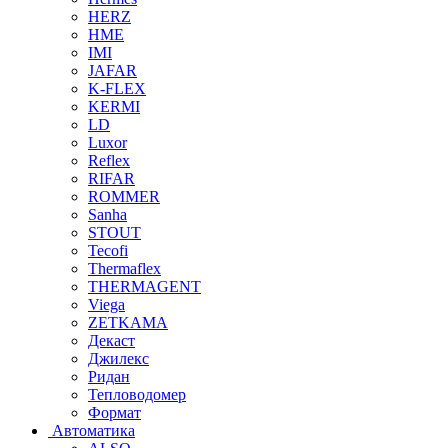
HERZ
HME
IMI
JAFAR
K-FLEX
KERMI
LD
Luxor
Reflex
RIFAR
ROMMER
Sanha
STOUT
Tecofi
Thermaflex
THERMAGENT
Viega
ZETKAMA
Декаст
Джилекс
Ридан
Тепловодомер
Формат
Автоматика