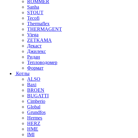
ROMMER
Sanha
STOUT
Tecofi
Thermaflex
THERMAGENT
Viega
ZETKAMA
Декаст
Джилекс
Ридан
Тепловодомер
Формат
Котлы
ALSO
Baxi
BROEN
BUGATTI
Cimberio
Global
Grundfos
Hermes
HERZ
HME
IMI