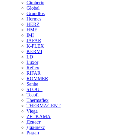
Cimberio
Global
Grundfos
Hermes
HERZ
HME
IMI
JAFAR
K-FLEX
KERMI
LD
Luxor
Reflex
RIFAR
ROMMER
Sanha
STOUT
Tecofi
Thermaflex
THERMAGENT
Viega
ZETKAMA
Декаст
Джилекс
Ридан