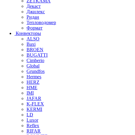
ZETKAMA
Декаст
Джилекс
Ридан
Тепловодомер
Формат
Конвекторы
ALSO
Baxi
BROEN
BUGATTI
Cimberio
Global
Grundfos
Hermes
HERZ
HME
IMI
JAFAR
K-FLEX
KERMI
LD
Luxor
Reflex
RIFAR