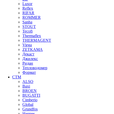
Luxor
Reflex
RIFAR
ROMMER
Sanha
STOUT
Tecofi
Thermaflex
THERMAGENT
Viega
ZETKAMA
Декаст
Джилекс
Ридан
Тепловодомер
Формат
СТМ
ALSO
Baxi
BROEN
BUGATTI
Cimberio
Global
Grundfos
Hermes