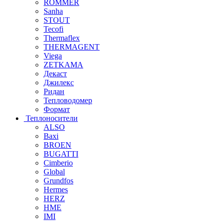
ROMMER
Sanha
STOUT
Tecofi
Thermaflex
THERMAGENT
Viega
ZETKAMA
Декаст
Джилекс
Ридан
Тепловодомер
Формат
Теплоносители
ALSO
Baxi
BROEN
BUGATTI
Cimberio
Global
Grundfos
Hermes
HERZ
HME
IMI