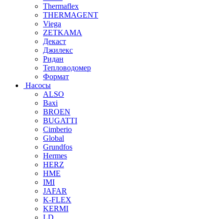
Thermaflex
THERMAGENT
Viega
ZETKAMA
Декаст
Джилекс
Ридан
Тепловодомер
Формат
Насосы
ALSO
Baxi
BROEN
BUGATTI
Cimberio
Global
Grundfos
Hermes
HERZ
HME
IMI
JAFAR
K-FLEX
KERMI
LD