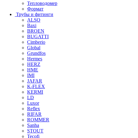
Тепловодомер
Формат
Трубы и фитинги
ALSO
Baxi
BROEN
BUGATTI
Cimberio
Global
Grundfos
Hermes
HERZ
HME
IMI
JAFAR
K-FLEX
KERMI
LD
Luxor
Reflex
RIFAR
ROMMER
Sanha
STOUT
Tecofi