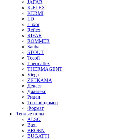
JAFAR
K-FLEX
KERMI
LD
Luxor
Reflex
RIFAR
ROMMER
Sanha
STOUT
Tecofi
Thermaflex
THERMAGENT
Viega
ZETKAMA
Декаст
Джилекс
Ридан
Тепловодомер
Формат
Теплые полы
ALSO
Baxi
BROEN
BUGATTI