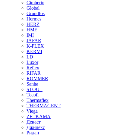
Cimberio
Global
Grundfos
Hermes
HERZ
HME
IMI
JAFAR
K-FLEX
KERMI
LD
Luxor
Reflex
RIFAR
ROMMER
Sanha
STOUT
Tecofi
Thermaflex
THERMAGENT
Viega
ZETKAMA
Декаст
Джилекс
Ридан