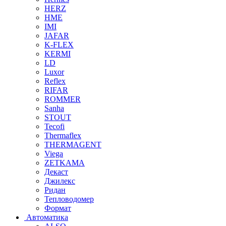
HERZ
HME
IMI
JAFAR
K-FLEX
KERMI
LD
Luxor
Reflex
RIFAR
ROMMER
Sanha
STOUT
Tecofi
Thermaflex
THERMAGENT
Viega
ZETKAMA
Декаст
Джилекс
Ридан
Тепловодомер
Формат
Автоматика