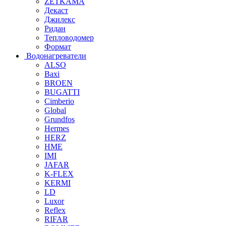
ZETKAMA
Декаст
Джилекс
Ридан
Тепловодомер
Формат
Водонагреватели
ALSO
Baxi
BROEN
BUGATTI
Cimberio
Global
Grundfos
Hermes
HERZ
HME
IMI
JAFAR
K-FLEX
KERMI
LD
Luxor
Reflex
RIFAR