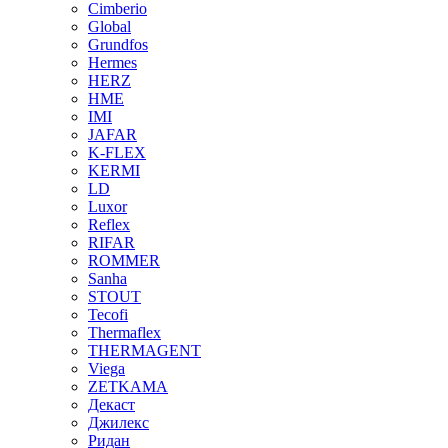
Cimberio
Global
Grundfos
Hermes
HERZ
HME
IMI
JAFAR
K-FLEX
KERMI
LD
Luxor
Reflex
RIFAR
ROMMER
Sanha
STOUT
Tecofi
Thermaflex
THERMAGENT
Viega
ZETKAMA
Декаст
Джилекс
Ридан