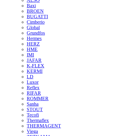
ALSO
Baxi
BROEN
BUGATTI
Cimberio
Global
Grundfos
Hermes
HERZ
HME
IMI
JAFAR
K-FLEX
KERMI
LD
Luxor
Reflex
RIFAR
ROMMER
Sanha
STOUT
Tecofi
Thermaflex
THERMAGENT
Viega