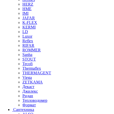
HERZ
HME
IMI
JAFAR
K-FLEX
KERMI
LD
Luxor
Reflex
RIFAR
ROMMER
Sanha
STOUT
Tecofi
Thermaflex
THERMAGENT
Viega
ZETKAMA
Декаст
Джилекс
Ридан
Тепловодомер
Формат
Сантехника