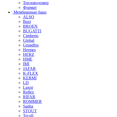
Тепловодомер
Формат
Мембранные баки
ALSO
Baxi
BROEN
BUGATTI
Cimberio
Global
Grundfos
Hermes
HERZ
HME
IMI
JAFAR
K-FLEX
KERMI
LD
Luxor
Reflex
RIFAR
ROMMER
Sanha
STOUT
Tecofi