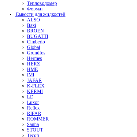
Тепловодомер
Формат
Емкости для жидкостей
ALSO
Baxi
BROEN
BUGATTI
Cimberio
Global
Grundfos
Hermes
HERZ
HME
IMI
JAFAR
K-FLEX
KERMI
LD
Luxor
Reflex
RIFAR
ROMMER
Sanha
STOUT
Tecofi