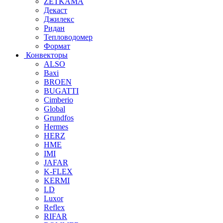
ZETKAMA
Декаст
Джилекс
Ридан
Тепловодомер
Формат
Конвекторы
ALSO
Baxi
BROEN
BUGATTI
Cimberio
Global
Grundfos
Hermes
HERZ
HME
IMI
JAFAR
K-FLEX
KERMI
LD
Luxor
Reflex
RIFAR