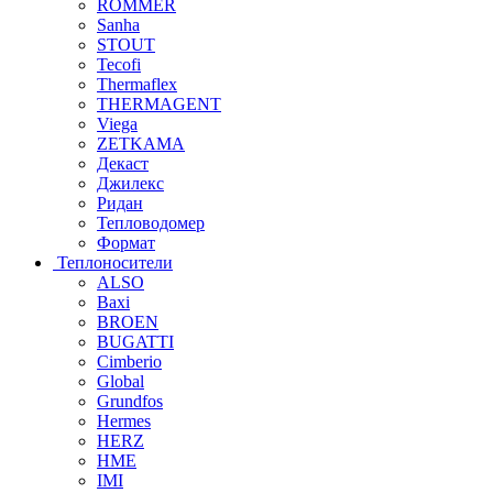
ROMMER
Sanha
STOUT
Tecofi
Thermaflex
THERMAGENT
Viega
ZETKAMA
Декаст
Джилекс
Ридан
Тепловодомер
Формат
Теплоносители
ALSO
Baxi
BROEN
BUGATTI
Cimberio
Global
Grundfos
Hermes
HERZ
HME
IMI