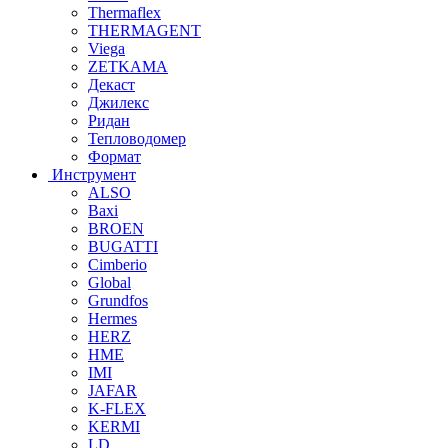
Thermaflex
THERMAGENT
Viega
ZETKAMA
Декаст
Джилекс
Ридан
Тепловодомер
Формат
Инструмент
ALSO
Baxi
BROEN
BUGATTI
Cimberio
Global
Grundfos
Hermes
HERZ
HME
IMI
JAFAR
K-FLEX
KERMI
LD