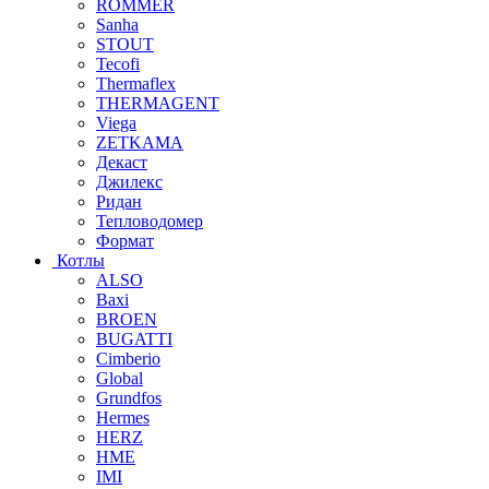
ROMMER
Sanha
STOUT
Tecofi
Thermaflex
THERMAGENT
Viega
ZETKAMA
Декаст
Джилекс
Ридан
Тепловодомер
Формат
Котлы
ALSO
Baxi
BROEN
BUGATTI
Cimberio
Global
Grundfos
Hermes
HERZ
HME
IMI