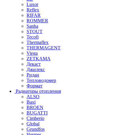
Luxor
Reflex
RIFAR
ROMMER
Sanha
STOUT
Tecofi
Thermaflex
THERMAGENT
Viega
ZETKAMA
Декаст
Джилекс
Ридан
Тепловодомер
Формат
Радиаторы отопления
ALSO
Baxi
BROEN
BUGATTI
Cimberio
Global
Grundfos
Hermes