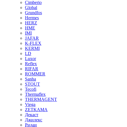
Cimberio
Global
Grundfos
Hermes
HERZ
HME
IMI
JAFAR
K-FLEX
KERMI
LD
Luxor
Reflex
RIFAR
ROMMER
Sanha
STOUT
Tecofi
Thermaflex
THERMAGENT
Viega
ZETKAMA
Декаст
Джилекс
Ридан