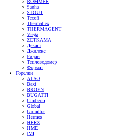
ROMMER
Sanha
STOUT
Tecofi
Thermaflex
THERMAGENT
Viega
ZETKAMA
Декаст
Джилекс
Ридан
Тепловодомер
Формат
Горелки
ALSO
Baxi
BROEN
BUGATTI
Cimberio
Global
Grundfos
Hermes
HERZ
HME
IMI