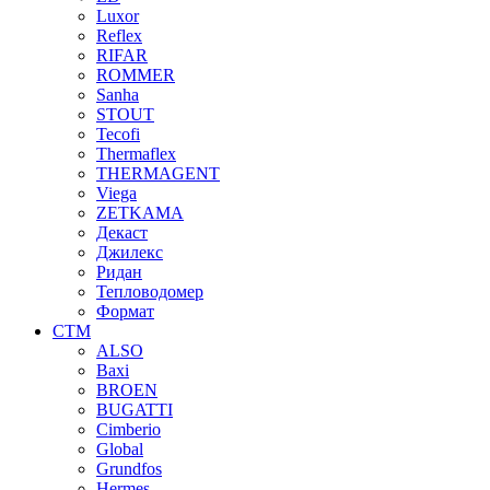
Luxor
Reflex
RIFAR
ROMMER
Sanha
STOUT
Tecofi
Thermaflex
THERMAGENT
Viega
ZETKAMA
Декаст
Джилекс
Ридан
Тепловодомер
Формат
СТМ
ALSO
Baxi
BROEN
BUGATTI
Cimberio
Global
Grundfos
Hermes