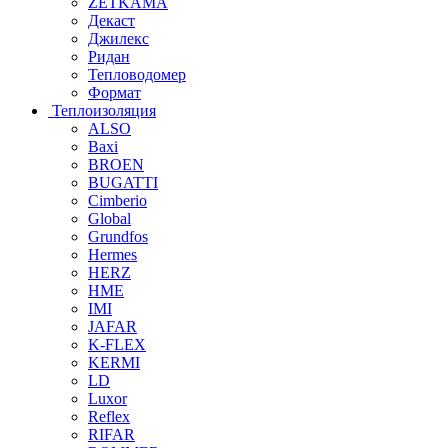
ZETKAMA
Декаст
Джилекс
Ридан
Тепловодомер
Формат
Теплоизоляция
ALSO
Baxi
BROEN
BUGATTI
Cimberio
Global
Grundfos
Hermes
HERZ
HME
IMI
JAFAR
K-FLEX
KERMI
LD
Luxor
Reflex
RIFAR