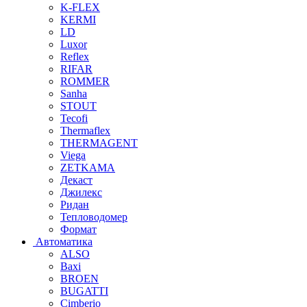
K-FLEX
KERMI
LD
Luxor
Reflex
RIFAR
ROMMER
Sanha
STOUT
Tecofi
Thermaflex
THERMAGENT
Viega
ZETKAMA
Декаст
Джилекс
Ридан
Тепловодомер
Формат
Автоматика
ALSO
Baxi
BROEN
BUGATTI
Cimberio