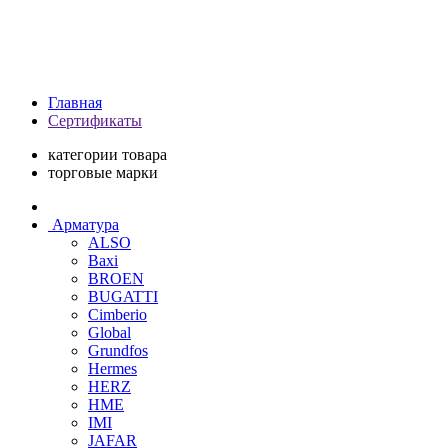
Главная
Сертификаты
категории товара
торговые марки
Арматура
ALSO
Baxi
BROEN
BUGATTI
Cimberio
Global
Grundfos
Hermes
HERZ
HME
IMI
JAFAR