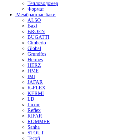
Тепловодомер
Формат
Мембранные баки
ALSO
Baxi
BROEN
BUGATTI
Cimberio
Global
Grundfos
Hermes
HERZ
HME
IMI
JAFAR
K-FLEX
KERMI
LD
Luxor
Reflex
RIFAR
ROMMER
Sanha
STOUT
Tecofi