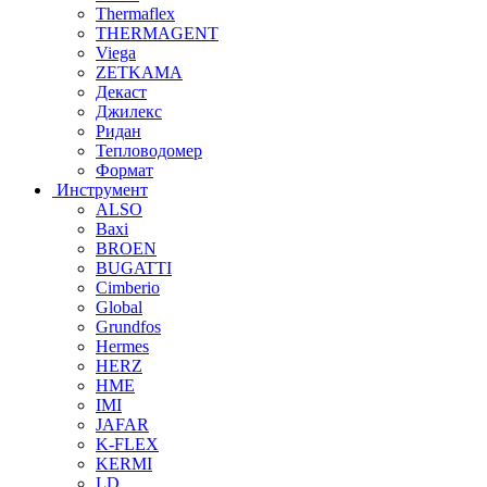
Thermaflex
THERMAGENT
Viega
ZETKAMA
Декаст
Джилекс
Ридан
Тепловодомер
Формат
Инструмент
ALSO
Baxi
BROEN
BUGATTI
Cimberio
Global
Grundfos
Hermes
HERZ
HME
IMI
JAFAR
K-FLEX
KERMI
LD