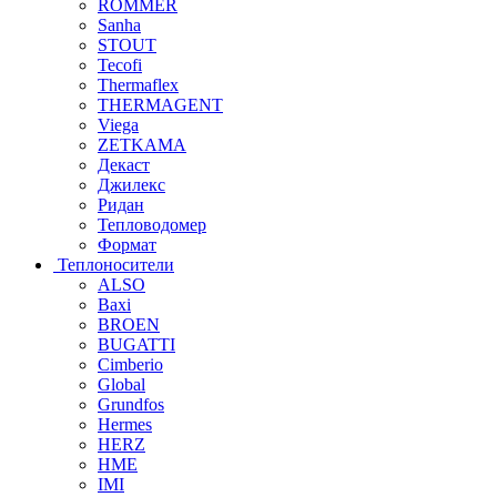
ROMMER
Sanha
STOUT
Tecofi
Thermaflex
THERMAGENT
Viega
ZETKAMA
Декаст
Джилекс
Ридан
Тепловодомер
Формат
Теплоносители
ALSO
Baxi
BROEN
BUGATTI
Cimberio
Global
Grundfos
Hermes
HERZ
HME
IMI