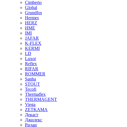
Cimberio
Global
Grundfos
Hermes
HERZ
HME
IMI
JAFAR
K-FLEX
KERMI
LD
Luxor
Reflex
RIFAR
ROMMER
Sanha
STOUT
Tecofi
Thermaflex
THERMAGENT
Viega
ZETKAMA
Декаст
Джилекс
Ридан