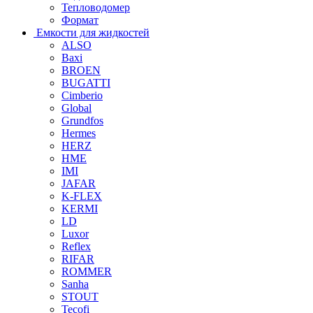
Тепловодомер
Формат
Емкости для жидкостей
ALSO
Baxi
BROEN
BUGATTI
Cimberio
Global
Grundfos
Hermes
HERZ
HME
IMI
JAFAR
K-FLEX
KERMI
LD
Luxor
Reflex
RIFAR
ROMMER
Sanha
STOUT
Tecofi