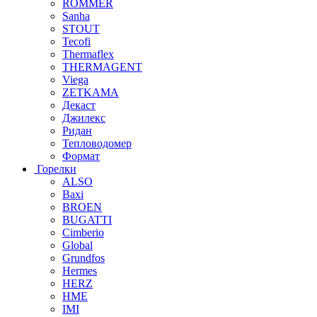
ROMMER
Sanha
STOUT
Tecofi
Thermaflex
THERMAGENT
Viega
ZETKAMA
Декаст
Джилекс
Ридан
Тепловодомер
Формат
Горелки
ALSO
Baxi
BROEN
BUGATTI
Cimberio
Global
Grundfos
Hermes
HERZ
HME
IMI