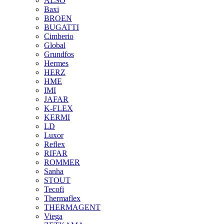
ALSO
Baxi
BROEN
BUGATTI
Cimberio
Global
Grundfos
Hermes
HERZ
HME
IMI
JAFAR
K-FLEX
KERMI
LD
Luxor
Reflex
RIFAR
ROMMER
Sanha
STOUT
Tecofi
Thermaflex
THERMAGENT
Viega