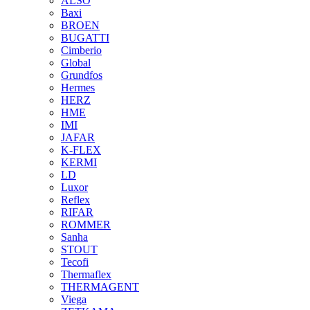
ALSO
Baxi
BROEN
BUGATTI
Cimberio
Global
Grundfos
Hermes
HERZ
HME
IMI
JAFAR
K-FLEX
KERMI
LD
Luxor
Reflex
RIFAR
ROMMER
Sanha
STOUT
Tecofi
Thermaflex
THERMAGENT
Viega