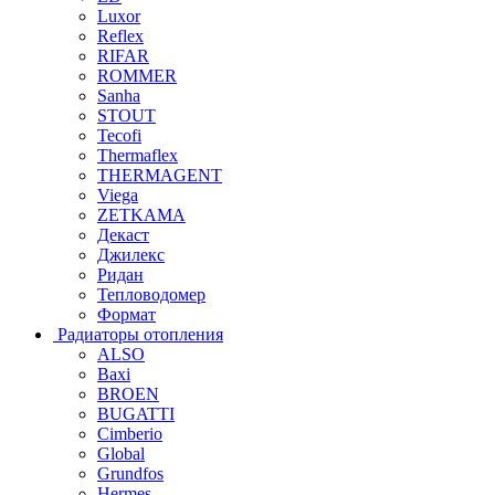
Luxor
Reflex
RIFAR
ROMMER
Sanha
STOUT
Tecofi
Thermaflex
THERMAGENT
Viega
ZETKAMA
Декаст
Джилекс
Ридан
Тепловодомер
Формат
Радиаторы отопления
ALSO
Baxi
BROEN
BUGATTI
Cimberio
Global
Grundfos
Hermes