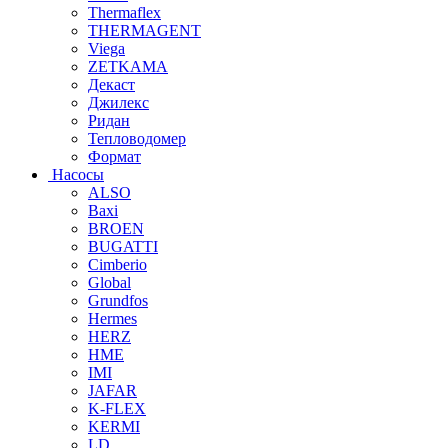
Thermaflex
THERMAGENT
Viega
ZETKAMA
Декаст
Джилекс
Ридан
Тепловодомер
Формат
Насосы
ALSO
Baxi
BROEN
BUGATTI
Cimberio
Global
Grundfos
Hermes
HERZ
HME
IMI
JAFAR
K-FLEX
KERMI
LD