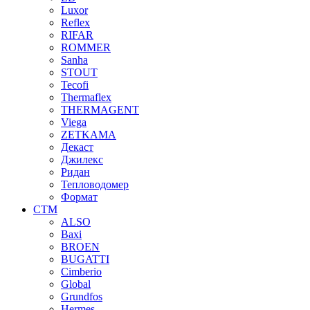
Luxor
Reflex
RIFAR
ROMMER
Sanha
STOUT
Tecofi
Thermaflex
THERMAGENT
Viega
ZETKAMA
Декаст
Джилекс
Ридан
Тепловодомер
Формат
СТМ
ALSO
Baxi
BROEN
BUGATTI
Cimberio
Global
Grundfos
Hermes