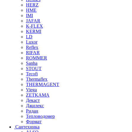
HERZ
HME
IMI
JAFAR
K-FLEX
KERMI
LD
Luxor
Reflex
RIFAR
ROMMER
Sanha
STOUT
Tecofi
Thermaflex
THERMAGENT
Viega
ZETKAMA
Декаст
Джилекс
Ридан
Тепловодомер
Формат
Сантехника