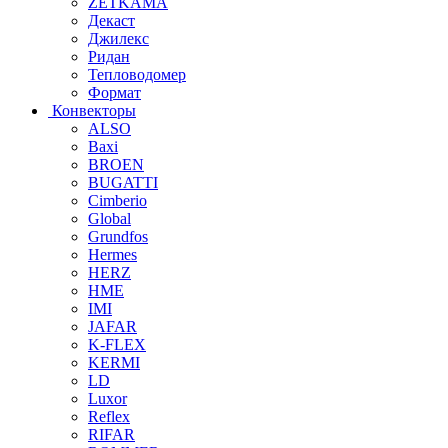
ZETKAMA
Декаст
Джилекс
Ридан
Тепловодомер
Формат
Конвекторы
ALSO
Baxi
BROEN
BUGATTI
Cimberio
Global
Grundfos
Hermes
HERZ
HME
IMI
JAFAR
K-FLEX
KERMI
LD
Luxor
Reflex
RIFAR