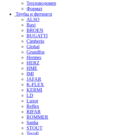
Тепловодомер
Формат
Трубы и фитинги
ALSO
Baxi
BROEN
BUGATTI
Cimberio
Global
Grundfos
Hermes
HERZ
HME
IMI
JAFAR
K-FLEX
KERMI
LD
Luxor
Reflex
RIFAR
ROMMER
Sanha
STOUT
Tecofi