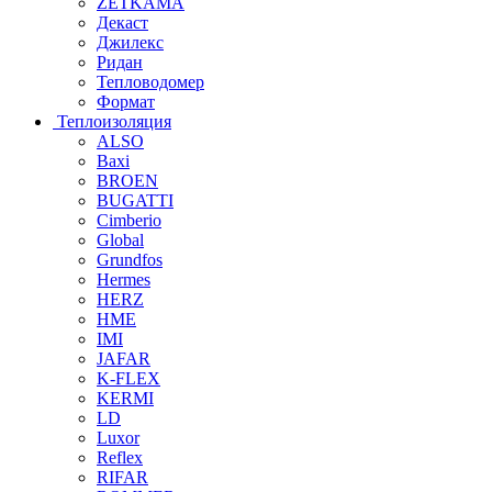
ZETKAMA
Декаст
Джилекс
Ридан
Тепловодомер
Формат
Теплоизоляция
ALSO
Baxi
BROEN
BUGATTI
Cimberio
Global
Grundfos
Hermes
HERZ
HME
IMI
JAFAR
K-FLEX
KERMI
LD
Luxor
Reflex
RIFAR