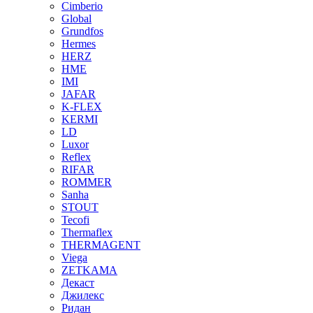
Cimberio
Global
Grundfos
Hermes
HERZ
HME
IMI
JAFAR
K-FLEX
KERMI
LD
Luxor
Reflex
RIFAR
ROMMER
Sanha
STOUT
Tecofi
Thermaflex
THERMAGENT
Viega
ZETKAMA
Декаст
Джилекс
Ридан