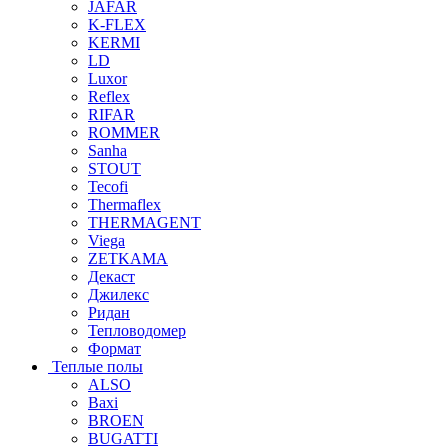
JAFAR
K-FLEX
KERMI
LD
Luxor
Reflex
RIFAR
ROMMER
Sanha
STOUT
Tecofi
Thermaflex
THERMAGENT
Viega
ZETKAMA
Декаст
Джилекс
Ридан
Тепловодомер
Формат
Теплые полы
ALSO
Baxi
BROEN
BUGATTI