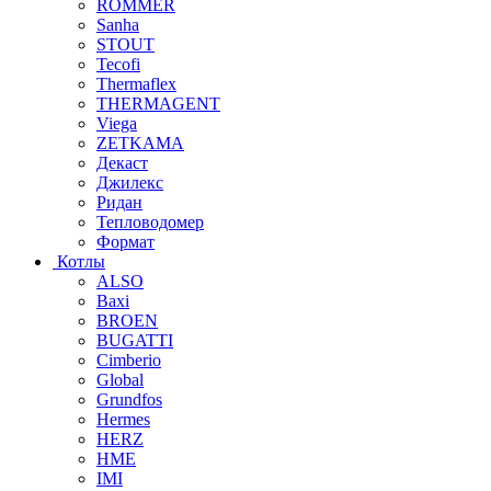
ROMMER
Sanha
STOUT
Tecofi
Thermaflex
THERMAGENT
Viega
ZETKAMA
Декаст
Джилекс
Ридан
Тепловодомер
Формат
Котлы
ALSO
Baxi
BROEN
BUGATTI
Cimberio
Global
Grundfos
Hermes
HERZ
HME
IMI