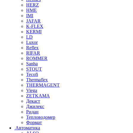
HERZ
HME
IMI
JAFAR
K-FLEX
KERMI
LD
Luxor
Reflex
RIFAR
ROMMER
Sanha
STOUT
Tecofi
Thermaflex
THERMAGENT
Viega
ZETKAMA
Декаст
Джилекс
Ридан
Тепловодомер
Формат
Автоматика