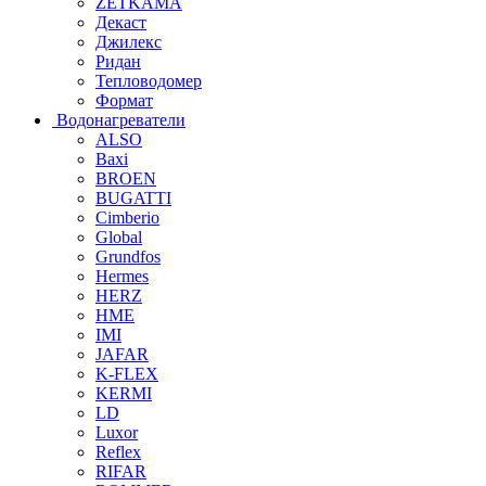
ZETKAMA
Декаст
Джилекс
Ридан
Тепловодомер
Формат
Водонагреватели
ALSO
Baxi
BROEN
BUGATTI
Cimberio
Global
Grundfos
Hermes
HERZ
HME
IMI
JAFAR
K-FLEX
KERMI
LD
Luxor
Reflex
RIFAR