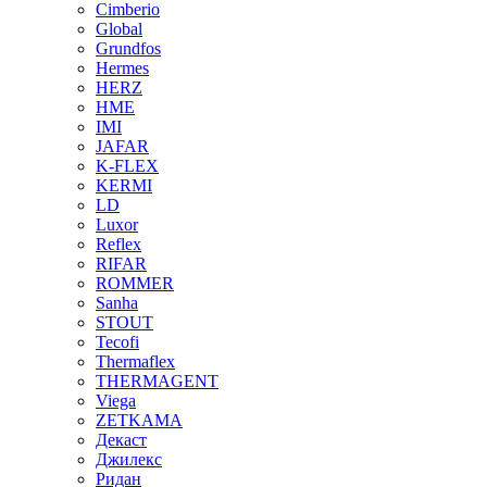
Cimberio
Global
Grundfos
Hermes
HERZ
HME
IMI
JAFAR
K-FLEX
KERMI
LD
Luxor
Reflex
RIFAR
ROMMER
Sanha
STOUT
Tecofi
Thermaflex
THERMAGENT
Viega
ZETKAMA
Декаст
Джилекс
Ридан