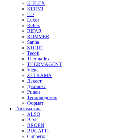
K-FLEX
KERMI
LD
Luxor
Reflex
RIFAR
ROMMER
Sanha
STOUT
Tecofi
Thermaflex
THERMAGENT
Viega
ZETKAMA
Декаст
Джилекс
Ридан
Тепловодомер
Формат
Автоматика
ALSO
Baxi
BROEN
BUGATTI
Cimberio