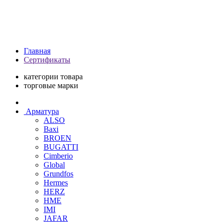
Главная
Сертификаты
категории товара
торговые марки
Арматура
ALSO
Baxi
BROEN
BUGATTI
Cimberio
Global
Grundfos
Hermes
HERZ
HME
IMI
JAFAR