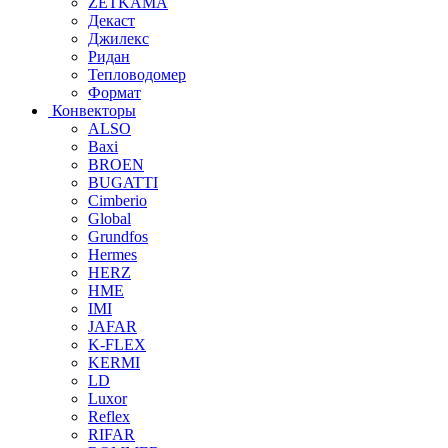
ZETKAMA
Декаст
Джилекс
Ридан
Тепловодомер
Формат
Конвекторы
ALSO
Baxi
BROEN
BUGATTI
Cimberio
Global
Grundfos
Hermes
HERZ
HME
IMI
JAFAR
K-FLEX
KERMI
LD
Luxor
Reflex
RIFAR