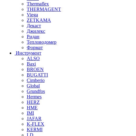
Thermaflex
THERMAGENT
Viega
ZETKAMA
Декаст
Джилекс
Ридан
Тепловодомер
Формат
Инструмент
ALSO
Baxi
BROEN
BUGATTI
Cimberio
Global
Grundfos
Hermes
HERZ
HME
IMI
JAFAR
K-FLEX
KERMI
LD