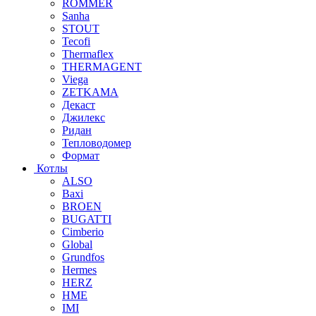
ROMMER
Sanha
STOUT
Tecofi
Thermaflex
THERMAGENT
Viega
ZETKAMA
Декаст
Джилекс
Ридан
Тепловодомер
Формат
Котлы
ALSO
Baxi
BROEN
BUGATTI
Cimberio
Global
Grundfos
Hermes
HERZ
HME
IMI