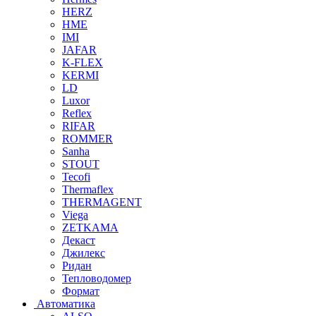
HERZ
HME
IMI
JAFAR
K-FLEX
KERMI
LD
Luxor
Reflex
RIFAR
ROMMER
Sanha
STOUT
Tecofi
Thermaflex
THERMAGENT
Viega
ZETKAMA
Декаст
Джилекс
Ридан
Тепловодомер
Формат
Автоматика