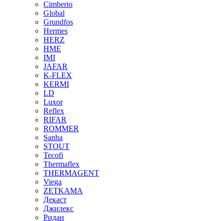
Cimberio
Global
Grundfos
Hermes
HERZ
HME
IMI
JAFAR
K-FLEX
KERMI
LD
Luxor
Reflex
RIFAR
ROMMER
Sanha
STOUT
Tecofi
Thermaflex
THERMAGENT
Viega
ZETKAMA
Декаст
Джилекс
Ридан