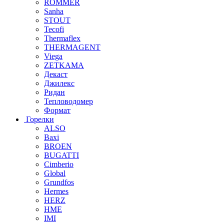
ROMMER
Sanha
STOUT
Tecofi
Thermaflex
THERMAGENT
Viega
ZETKAMA
Декаст
Джилекс
Ридан
Тепловодомер
Формат
Горелки
ALSO
Baxi
BROEN
BUGATTI
Cimberio
Global
Grundfos
Hermes
HERZ
HME
IMI