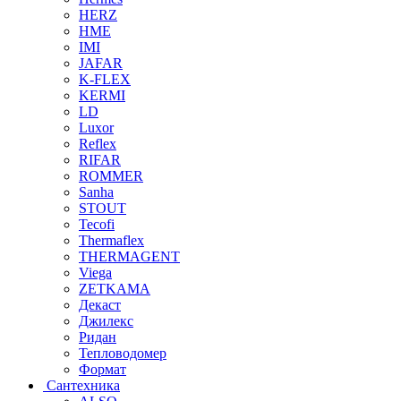
HERZ
HME
IMI
JAFAR
K-FLEX
KERMI
LD
Luxor
Reflex
RIFAR
ROMMER
Sanha
STOUT
Tecofi
Thermaflex
THERMAGENT
Viega
ZETKAMA
Декаст
Джилекс
Ридан
Тепловодомер
Формат
Сантехника