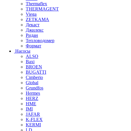
Thermaflex
THERMAGENT
Viega
ZETKAMA
Декаст
Джилекс
Ридан
Тепловодомер
Формат
Насосы
ALSO
Baxi
BROEN
BUGATTI
Cimberio
Global
Grundfos
Hermes
HERZ
HME
IMI
JAFAR
K-FLEX
KERMI
LD