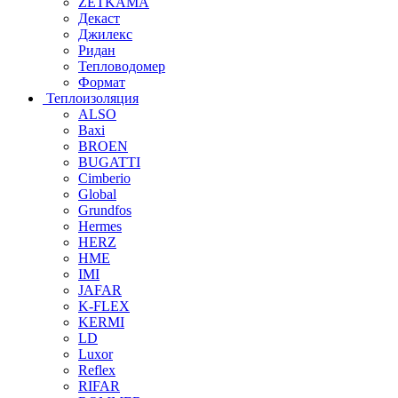
ZETKAMA
Декаст
Джилекс
Ридан
Тепловодомер
Формат
Теплоизоляция
ALSO
Baxi
BROEN
BUGATTI
Cimberio
Global
Grundfos
Hermes
HERZ
HME
IMI
JAFAR
K-FLEX
KERMI
LD
Luxor
Reflex
RIFAR