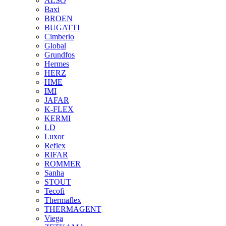
ALSO
Baxi
BROEN
BUGATTI
Cimberio
Global
Grundfos
Hermes
HERZ
HME
IMI
JAFAR
K-FLEX
KERMI
LD
Luxor
Reflex
RIFAR
ROMMER
Sanha
STOUT
Tecofi
Thermaflex
THERMAGENT
Viega