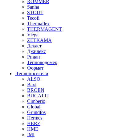
ROMMER
Sanha
STOUT
Tecofi
Thermaflex
THERMAGENT
Viega
ZETKAMA
Декаст
Джилекс
Ридан
Тепловодомер
Формат
Теплоносители
ALSO
Baxi
BROEN
BUGATTI
Cimberio
Global
Grundfos
Hermes
HERZ
HME
IMI