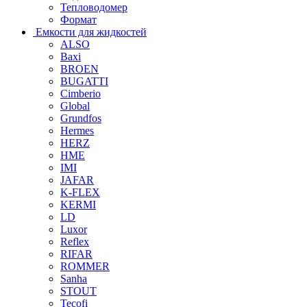
Тепловодомер
Формат
Емкости для жидкостей
ALSO
Baxi
BROEN
BUGATTI
Cimberio
Global
Grundfos
Hermes
HERZ
HME
IMI
JAFAR
K-FLEX
KERMI
LD
Luxor
Reflex
RIFAR
ROMMER
Sanha
STOUT
Tecofi