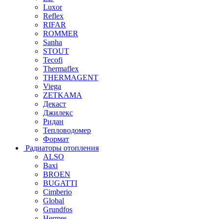
Luxor
Reflex
RIFAR
ROMMER
Sanha
STOUT
Tecofi
Thermaflex
THERMAGENT
Viega
ZETKAMA
Декаст
Джилекс
Ридан
Тепловодомер
Формат
Радиаторы отопления
ALSO
Baxi
BROEN
BUGATTI
Cimberio
Global
Grundfos
Hermes