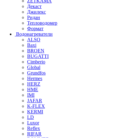
ZETKAMA
Декаст
Джилекс
Ридан
Тепловодомер
Формат
Водонагреватели
ALSO
Baxi
BROEN
BUGATTI
Cimberio
Global
Grundfos
Hermes
HERZ
HME
IMI
JAFAR
K-FLEX
KERMI
LD
Luxor
Reflex
RIFAR