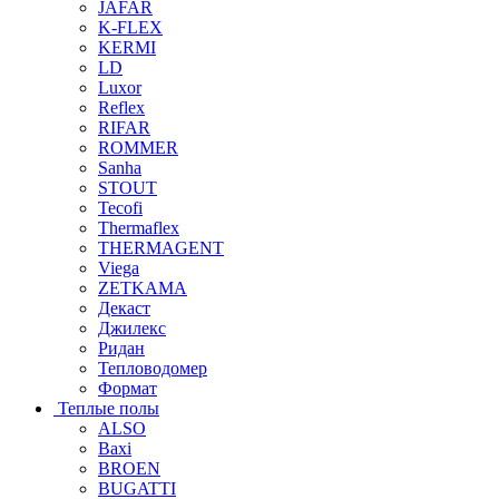
JAFAR
K-FLEX
KERMI
LD
Luxor
Reflex
RIFAR
ROMMER
Sanha
STOUT
Tecofi
Thermaflex
THERMAGENT
Viega
ZETKAMA
Декаст
Джилекс
Ридан
Тепловодомер
Формат
Теплые полы
ALSO
Baxi
BROEN
BUGATTI