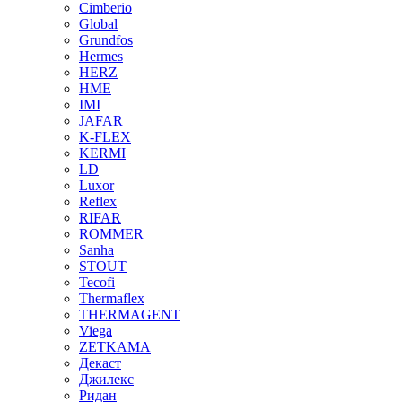
Cimberio
Global
Grundfos
Hermes
HERZ
HME
IMI
JAFAR
K-FLEX
KERMI
LD
Luxor
Reflex
RIFAR
ROMMER
Sanha
STOUT
Tecofi
Thermaflex
THERMAGENT
Viega
ZETKAMA
Декаст
Джилекс
Ридан