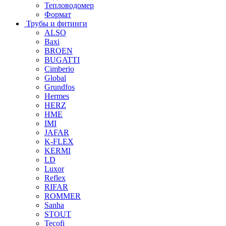
Тепловодомер
Формат
Трубы и фитинги
ALSO
Baxi
BROEN
BUGATTI
Cimberio
Global
Grundfos
Hermes
HERZ
HME
IMI
JAFAR
K-FLEX
KERMI
LD
Luxor
Reflex
RIFAR
ROMMER
Sanha
STOUT
Tecofi