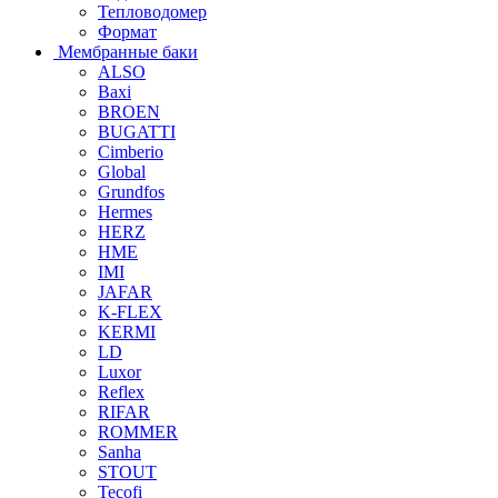
Тепловодомер
Формат
Мембранные баки
ALSO
Baxi
BROEN
BUGATTI
Cimberio
Global
Grundfos
Hermes
HERZ
HME
IMI
JAFAR
K-FLEX
KERMI
LD
Luxor
Reflex
RIFAR
ROMMER
Sanha
STOUT
Tecofi