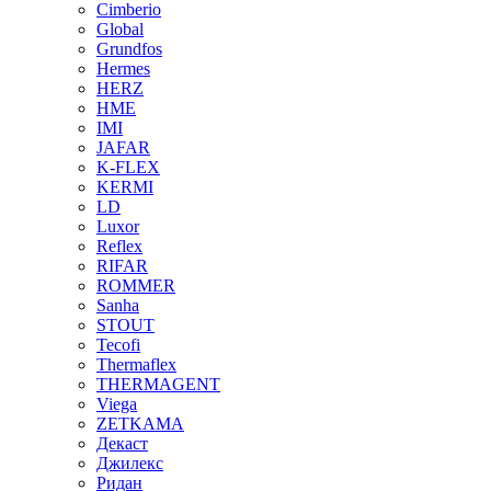
Cimberio
Global
Grundfos
Hermes
HERZ
HME
IMI
JAFAR
K-FLEX
KERMI
LD
Luxor
Reflex
RIFAR
ROMMER
Sanha
STOUT
Tecofi
Thermaflex
THERMAGENT
Viega
ZETKAMA
Декаст
Джилекс
Ридан