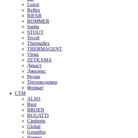
Luxor
Reflex
RIFAR
ROMMER
Sanha
STOUT
Tecofi
Thermaflex
THERMAGENT
Viega
ZETKAMA
Декаст
Джилекс
Ридан
Тепловодомер
Формат
СТМ
ALSO
Baxi
BROEN
BUGATTI
Cimberio
Global
Grundfos
Hermes