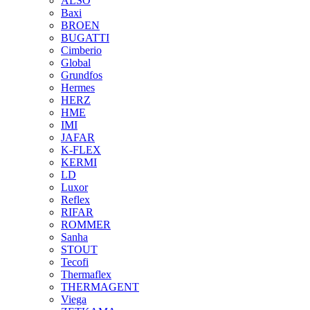
ALSO
Baxi
BROEN
BUGATTI
Cimberio
Global
Grundfos
Hermes
HERZ
HME
IMI
JAFAR
K-FLEX
KERMI
LD
Luxor
Reflex
RIFAR
ROMMER
Sanha
STOUT
Tecofi
Thermaflex
THERMAGENT
Viega