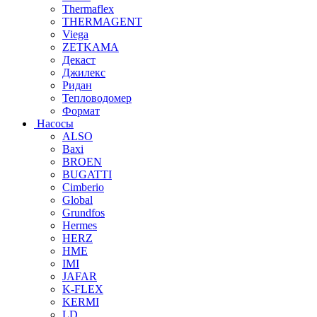
Thermaflex
THERMAGENT
Viega
ZETKAMA
Декаст
Джилекс
Ридан
Тепловодомер
Формат
Насосы
ALSO
Baxi
BROEN
BUGATTI
Cimberio
Global
Grundfos
Hermes
HERZ
HME
IMI
JAFAR
K-FLEX
KERMI
LD