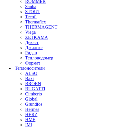
ROMMER
Sanha
STOUT
Tecofi
Thermaflex
THERMAGENT
Viega
ZETKAMA
Декаст
Джилекс
Ридан
Тепловодомер
Формат
Теплоносители
ALSO
Baxi
BROEN
BUGATTI
Cimberio
Global
Grundfos
Hermes
HERZ
HME
IMI