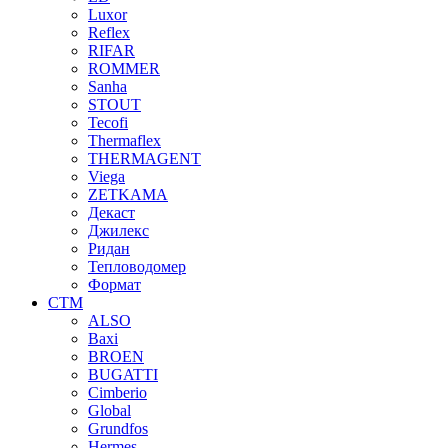
Luxor
Reflex
RIFAR
ROMMER
Sanha
STOUT
Tecofi
Thermaflex
THERMAGENT
Viega
ZETKAMA
Декаст
Джилекс
Ридан
Тепловодомер
Формат
СТМ
ALSO
Baxi
BROEN
BUGATTI
Cimberio
Global
Grundfos
Hermes