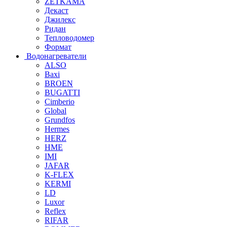
ZETKAMA
Декаст
Джилекс
Ридан
Тепловодомер
Формат
Водонагреватели
ALSO
Baxi
BROEN
BUGATTI
Cimberio
Global
Grundfos
Hermes
HERZ
HME
IMI
JAFAR
K-FLEX
KERMI
LD
Luxor
Reflex
RIFAR