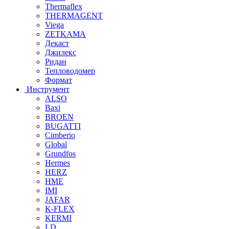
Thermaflex
THERMAGENT
Viega
ZETKAMA
Декаст
Джилекс
Ридан
Тепловодомер
Формат
Инструмент
ALSO
Baxi
BROEN
BUGATTI
Cimberio
Global
Grundfos
Hermes
HERZ
HME
IMI
JAFAR
K-FLEX
KERMI
LD