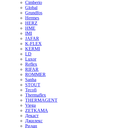
Cimberio
Global
Grundfos
Hermes
HERZ
HME
IMI
JAFAR
K-FLEX
KERMI
LD
Luxor
Reflex
RIFAR
ROMMER
Sanha
STOUT
Tecofi
Thermaflex
THERMAGENT
Viega
ZETKAMA
Декаст
Джилекс
Ридан