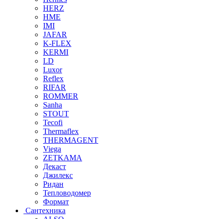
HERZ
HME
IMI
JAFAR
K-FLEX
KERMI
LD
Luxor
Reflex
RIFAR
ROMMER
Sanha
STOUT
Tecofi
Thermaflex
THERMAGENT
Viega
ZETKAMA
Декаст
Джилекс
Ридан
Тепловодомер
Формат
Сантехника