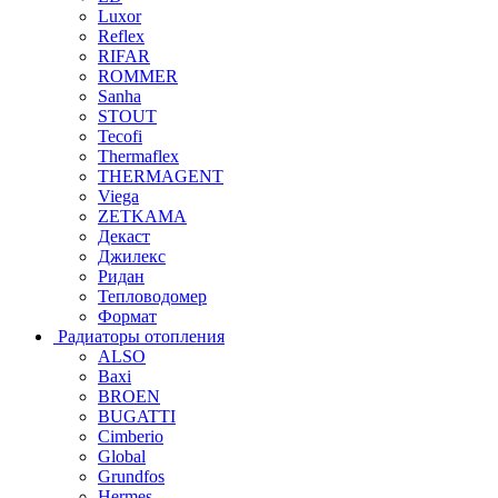
Luxor
Reflex
RIFAR
ROMMER
Sanha
STOUT
Tecofi
Thermaflex
THERMAGENT
Viega
ZETKAMA
Декаст
Джилекс
Ридан
Тепловодомер
Формат
Радиаторы отопления
ALSO
Baxi
BROEN
BUGATTI
Cimberio
Global
Grundfos
Hermes