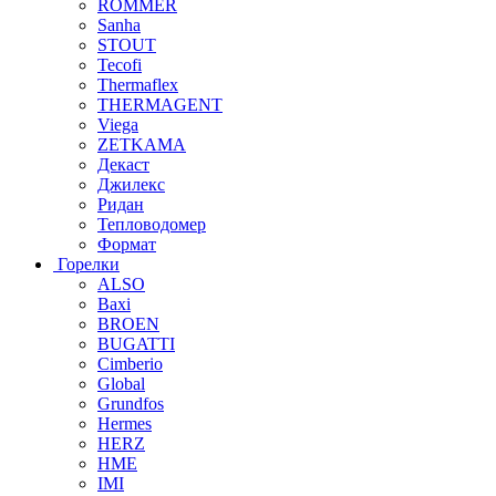
ROMMER
Sanha
STOUT
Tecofi
Thermaflex
THERMAGENT
Viega
ZETKAMA
Декаст
Джилекс
Ридан
Тепловодомер
Формат
Горелки
ALSO
Baxi
BROEN
BUGATTI
Cimberio
Global
Grundfos
Hermes
HERZ
HME
IMI