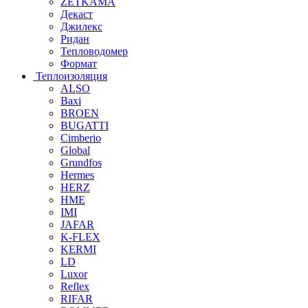
ZETKAMA
Декаст
Джилекс
Ридан
Тепловодомер
Формат
Теплоизоляция
ALSO
Baxi
BROEN
BUGATTI
Cimberio
Global
Grundfos
Hermes
HERZ
HME
IMI
JAFAR
K-FLEX
KERMI
LD
Luxor
Reflex
RIFAR