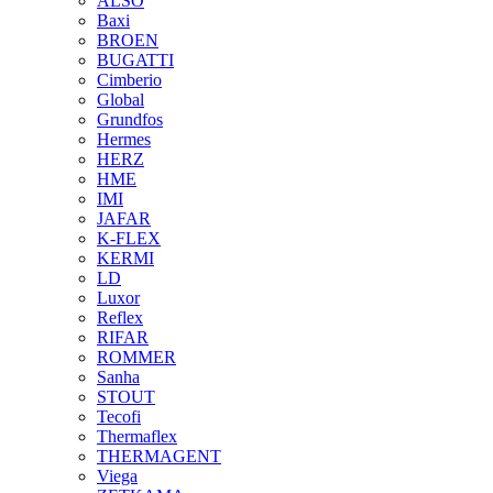
ALSO
Baxi
BROEN
BUGATTI
Cimberio
Global
Grundfos
Hermes
HERZ
HME
IMI
JAFAR
K-FLEX
KERMI
LD
Luxor
Reflex
RIFAR
ROMMER
Sanha
STOUT
Tecofi
Thermaflex
THERMAGENT
Viega