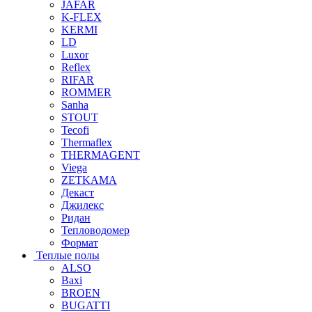
JAFAR
K-FLEX
KERMI
LD
Luxor
Reflex
RIFAR
ROMMER
Sanha
STOUT
Tecofi
Thermaflex
THERMAGENT
Viega
ZETKAMA
Декаст
Джилекс
Ридан
Тепловодомер
Формат
Теплые полы
ALSO
Baxi
BROEN
BUGATTI