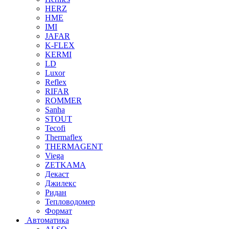
HERZ
HME
IMI
JAFAR
K-FLEX
KERMI
LD
Luxor
Reflex
RIFAR
ROMMER
Sanha
STOUT
Tecofi
Thermaflex
THERMAGENT
Viega
ZETKAMA
Декаст
Джилекс
Ридан
Тепловодомер
Формат
Автоматика