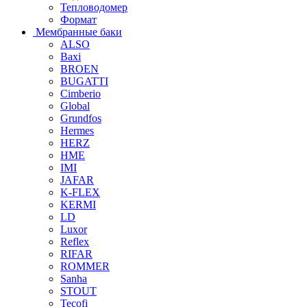
Тепловодомер
Формат
Мембранные баки
ALSO
Baxi
BROEN
BUGATTI
Cimberio
Global
Grundfos
Hermes
HERZ
HME
IMI
JAFAR
K-FLEX
KERMI
LD
Luxor
Reflex
RIFAR
ROMMER
Sanha
STOUT
Tecofi