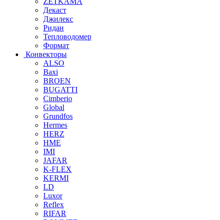
ZETKAMA
Декаст
Джилекс
Ридан
Тепловодомер
Формат
Конвекторы
ALSO
Baxi
BROEN
BUGATTI
Cimberio
Global
Grundfos
Hermes
HERZ
HME
IMI
JAFAR
K-FLEX
KERMI
LD
Luxor
Reflex
RIFAR