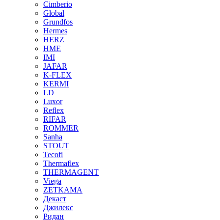
Cimberio
Global
Grundfos
Hermes
HERZ
HME
IMI
JAFAR
K-FLEX
KERMI
LD
Luxor
Reflex
RIFAR
ROMMER
Sanha
STOUT
Tecofi
Thermaflex
THERMAGENT
Viega
ZETKAMA
Декаст
Джилекс
Ридан