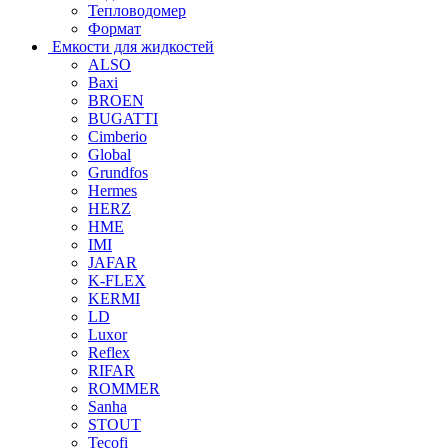
Тепловодомер
Формат
Емкости для жидкостей
ALSO
Baxi
BROEN
BUGATTI
Cimberio
Global
Grundfos
Hermes
HERZ
HME
IMI
JAFAR
K-FLEX
KERMI
LD
Luxor
Reflex
RIFAR
ROMMER
Sanha
STOUT
Tecofi