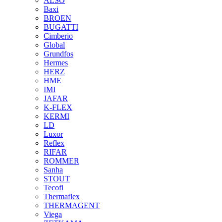
ALSO
Baxi
BROEN
BUGATTI
Cimberio
Global
Grundfos
Hermes
HERZ
HME
IMI
JAFAR
K-FLEX
KERMI
LD
Luxor
Reflex
RIFAR
ROMMER
Sanha
STOUT
Tecofi
Thermaflex
THERMAGENT
Viega