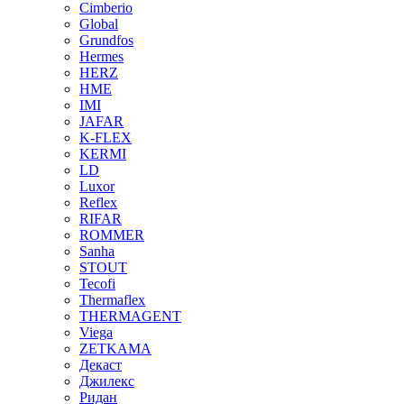
Cimberio
Global
Grundfos
Hermes
HERZ
HME
IMI
JAFAR
K-FLEX
KERMI
LD
Luxor
Reflex
RIFAR
ROMMER
Sanha
STOUT
Tecofi
Thermaflex
THERMAGENT
Viega
ZETKAMA
Декаст
Джилекс
Ридан