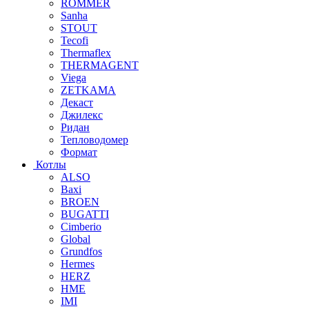
ROMMER
Sanha
STOUT
Tecofi
Thermaflex
THERMAGENT
Viega
ZETKAMA
Декаст
Джилекс
Ридан
Тепловодомер
Формат
Котлы
ALSO
Baxi
BROEN
BUGATTI
Cimberio
Global
Grundfos
Hermes
HERZ
HME
IMI