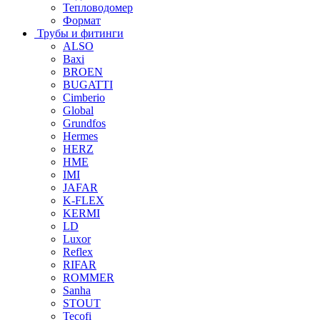
Тепловодомер
Формат
Трубы и фитинги
ALSO
Baxi
BROEN
BUGATTI
Cimberio
Global
Grundfos
Hermes
HERZ
HME
IMI
JAFAR
K-FLEX
KERMI
LD
Luxor
Reflex
RIFAR
ROMMER
Sanha
STOUT
Tecofi