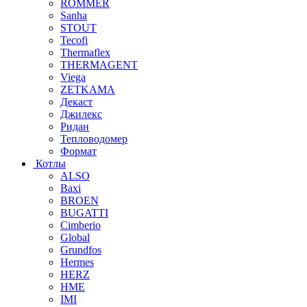
ROMMER
Sanha
STOUT
Tecofi
Thermaflex
THERMAGENT
Viega
ZETKAMA
Декаст
Джилекс
Ридан
Тепловодомер
Формат
Котлы
ALSO
Baxi
BROEN
BUGATTI
Cimberio
Global
Grundfos
Hermes
HERZ
HME
IMI