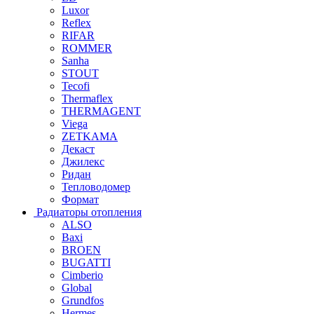
Luxor
Reflex
RIFAR
ROMMER
Sanha
STOUT
Tecofi
Thermaflex
THERMAGENT
Viega
ZETKAMA
Декаст
Джилекс
Ридан
Тепловодомер
Формат
Радиаторы отопления
ALSO
Baxi
BROEN
BUGATTI
Cimberio
Global
Grundfos
Hermes