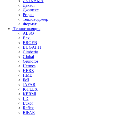
ZETKAMA
Декаст
Джилекс
Ридан
Тепловодомер
Формат
Теплоизоляция
ALSO
Baxi
BROEN
BUGATTI
Cimberio
Global
Grundfos
Hermes
HERZ
HME
IMI
JAFAR
K-FLEX
KERMI
LD
Luxor
Reflex
RIFAR