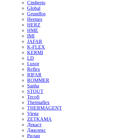
Cimberio
Global
Grundfos
Hermes
HERZ
HME
IMI
JAFAR
K-FLEX
KERMI
LD
Luxor
Reflex
RIFAR
ROMMER
Sanha
STOUT
Tecofi
Thermaflex
THERMAGENT
Viega
ZETKAMA
Декаст
Джилекс
Ридан