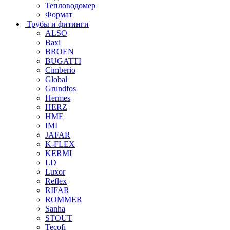
Тепловодомер
Формат
Трубы и фитинги
ALSO
Baxi
BROEN
BUGATTI
Cimberio
Global
Grundfos
Hermes
HERZ
HME
IMI
JAFAR
K-FLEX
KERMI
LD
Luxor
Reflex
RIFAR
ROMMER
Sanha
STOUT
Tecofi