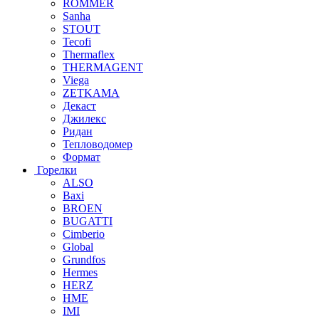
ROMMER
Sanha
STOUT
Tecofi
Thermaflex
THERMAGENT
Viega
ZETKAMA
Декаст
Джилекс
Ридан
Тепловодомер
Формат
Горелки
ALSO
Baxi
BROEN
BUGATTI
Cimberio
Global
Grundfos
Hermes
HERZ
HME
IMI