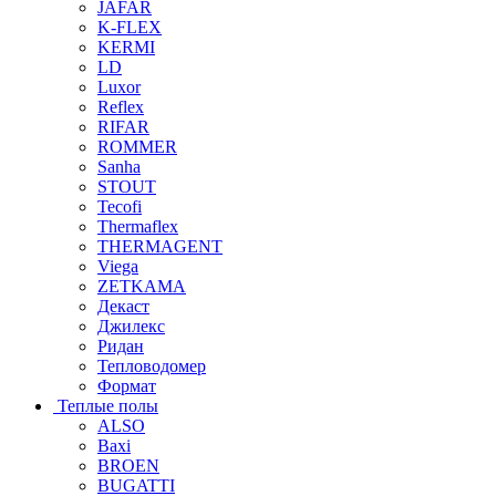
JAFAR
K-FLEX
KERMI
LD
Luxor
Reflex
RIFAR
ROMMER
Sanha
STOUT
Tecofi
Thermaflex
THERMAGENT
Viega
ZETKAMA
Декаст
Джилекс
Ридан
Тепловодомер
Формат
Теплые полы
ALSO
Baxi
BROEN
BUGATTI