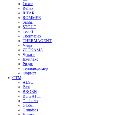
Luxor
Reflex
RIFAR
ROMMER
Sanha
STOUT
Tecofi
Thermaflex
THERMAGENT
Viega
ZETKAMA
Декаст
Джилекс
Ридан
Тепловодомер
Формат
СТМ
ALSO
Baxi
BROEN
BUGATTI
Cimberio
Global
Grundfos
Hermes