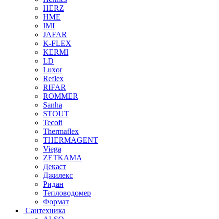
HERZ
HME
IMI
JAFAR
K-FLEX
KERMI
LD
Luxor
Reflex
RIFAR
ROMMER
Sanha
STOUT
Tecofi
Thermaflex
THERMAGENT
Viega
ZETKAMA
Декаст
Джилекс
Ридан
Тепловодомер
Формат
Сантехника