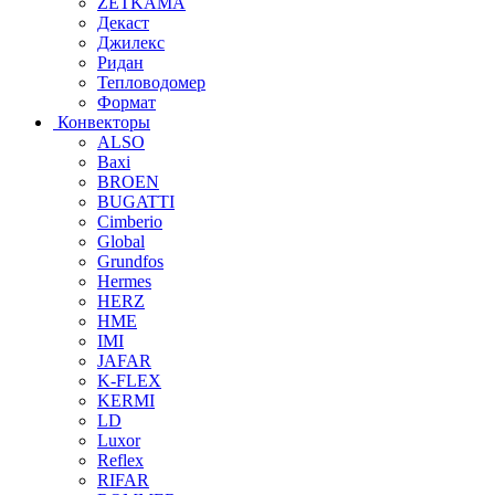
ZETKAMA
Декаст
Джилекс
Ридан
Тепловодомер
Формат
Конвекторы
ALSO
Baxi
BROEN
BUGATTI
Cimberio
Global
Grundfos
Hermes
HERZ
HME
IMI
JAFAR
K-FLEX
KERMI
LD
Luxor
Reflex
RIFAR