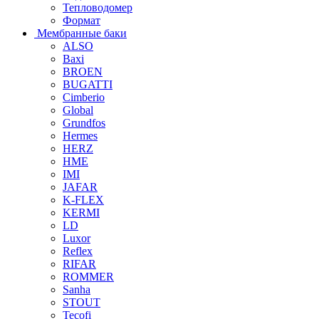
Тепловодомер
Формат
Мембранные баки
ALSO
Baxi
BROEN
BUGATTI
Cimberio
Global
Grundfos
Hermes
HERZ
HME
IMI
JAFAR
K-FLEX
KERMI
LD
Luxor
Reflex
RIFAR
ROMMER
Sanha
STOUT
Tecofi