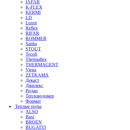
JAFAR
K-FLEX
KERMI
LD
Luxor
Reflex
RIFAR
ROMMER
Sanha
STOUT
Tecofi
Thermaflex
THERMAGENT
Viega
ZETKAMA
Декаст
Джилекс
Ридан
Тепловодомер
Формат
Теплые полы
ALSO
Baxi
BROEN
BUGATTI