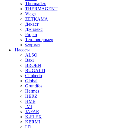
Thermaflex
THERMAGENT
Viega
ZETKAMA
Декаст
Джилекс
Ридан
Тепловодомер
Формат
Насосы
ALSO
Baxi
BROEN
BUGATTI
Cimberio
Global
Grundfos
Hermes
HERZ
HME
IMI
JAFAR
K-FLEX
KERMI
LD