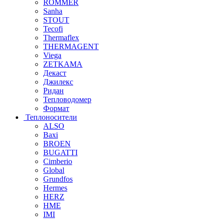
ROMMER
Sanha
STOUT
Tecofi
Thermaflex
THERMAGENT
Viega
ZETKAMA
Декаст
Джилекс
Ридан
Тепловодомер
Формат
Теплоносители
ALSO
Baxi
BROEN
BUGATTI
Cimberio
Global
Grundfos
Hermes
HERZ
HME
IMI