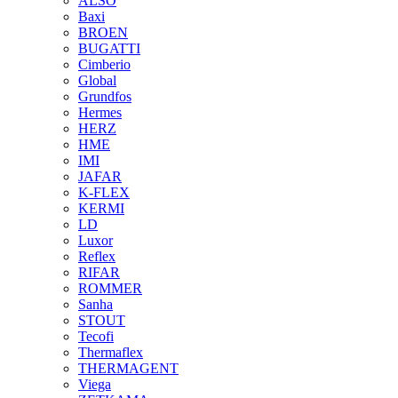
ALSO
Baxi
BROEN
BUGATTI
Cimberio
Global
Grundfos
Hermes
HERZ
HME
IMI
JAFAR
K-FLEX
KERMI
LD
Luxor
Reflex
RIFAR
ROMMER
Sanha
STOUT
Tecofi
Thermaflex
THERMAGENT
Viega