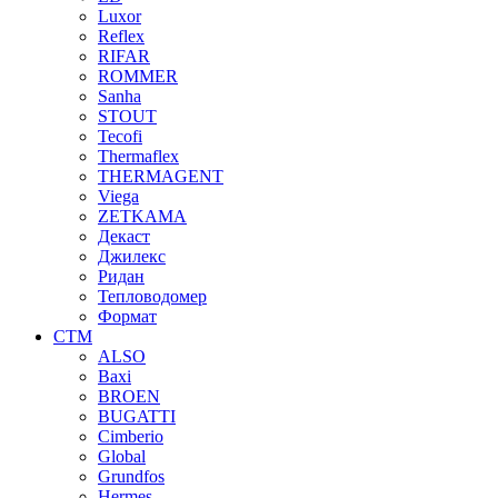
Luxor
Reflex
RIFAR
ROMMER
Sanha
STOUT
Tecofi
Thermaflex
THERMAGENT
Viega
ZETKAMA
Декаст
Джилекс
Ридан
Тепловодомер
Формат
СТМ
ALSO
Baxi
BROEN
BUGATTI
Cimberio
Global
Grundfos
Hermes