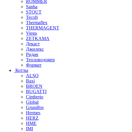
ROMMER
Sanha
STOUT
Tecofi
Thermaflex
THERMAGENT
Viega
ZETKAMA
Декаст
Джилекс
Ридан
Тепловодомер
Формат
Котлы
ALSO
Baxi
BROEN
BUGATTI
Cimberio
Global
Grundfos
Hermes
HERZ
HME
IMI