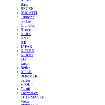
ALSO
Baxi
BROEN
BUGATTI
Cimberio
Global
Grundfos
Hermes
HERZ
HME
IMI
JAFAR
K-FLEX
KERMI
LD
Luxor
Reflex
RIFAR
ROMMER
Sanha
STOUT
Tecofi
Thermaflex
THERMAGENT
Viega