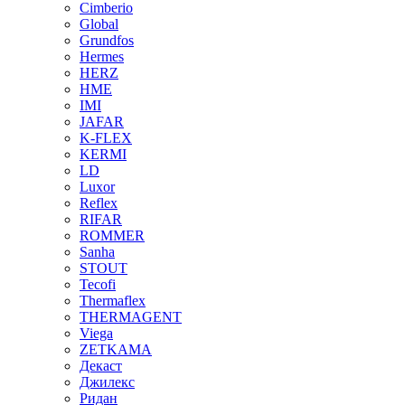
Cimberio
Global
Grundfos
Hermes
HERZ
HME
IMI
JAFAR
K-FLEX
KERMI
LD
Luxor
Reflex
RIFAR
ROMMER
Sanha
STOUT
Tecofi
Thermaflex
THERMAGENT
Viega
ZETKAMA
Декаст
Джилекс
Ридан