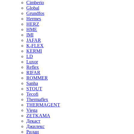
Cimberio
Global
Grundfos
Hermes
HERZ
HME
IMI
JAFAR
K-FLEX
KERMI
LD
Luxor
Reflex
RIFAR
ROMMER
Sanha
STOUT
Tecofi
Thermaflex
THERMAGENT
Viega
ZETKAMA
Декаст
Джилекс
Ридан