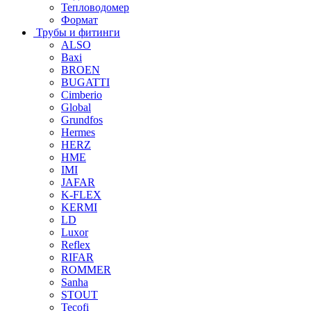
Тепловодомер
Формат
Трубы и фитинги
ALSO
Baxi
BROEN
BUGATTI
Cimberio
Global
Grundfos
Hermes
HERZ
HME
IMI
JAFAR
K-FLEX
KERMI
LD
Luxor
Reflex
RIFAR
ROMMER
Sanha
STOUT
Tecofi