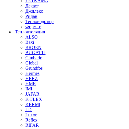
ZETKAMA
Декаст
Джилекс
Ридан
Тепловодомер
Формат
Теплоизоляция
ALSO
Baxi
BROEN
BUGATTI
Cimberio
Global
Grundfos
Hermes
HERZ
HME
IMI
JAFAR
K-FLEX
KERMI
LD
Luxor
Reflex
RIFAR