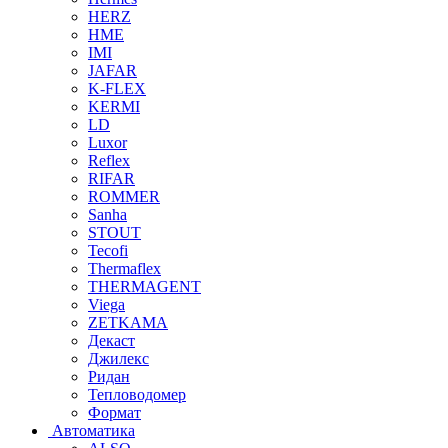
HERZ
HME
IMI
JAFAR
K-FLEX
KERMI
LD
Luxor
Reflex
RIFAR
ROMMER
Sanha
STOUT
Tecofi
Thermaflex
THERMAGENT
Viega
ZETKAMA
Декаст
Джилекс
Ридан
Тепловодомер
Формат
Автоматика