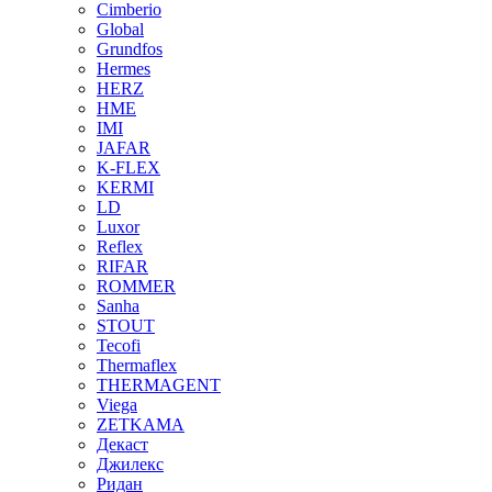
Cimberio
Global
Grundfos
Hermes
HERZ
HME
IMI
JAFAR
K-FLEX
KERMI
LD
Luxor
Reflex
RIFAR
ROMMER
Sanha
STOUT
Tecofi
Thermaflex
THERMAGENT
Viega
ZETKAMA
Декаст
Джилекс
Ридан