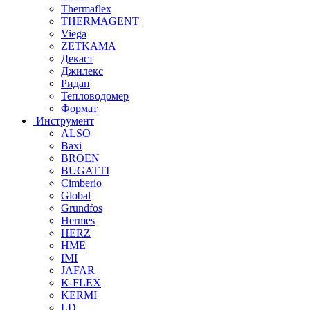
Thermaflex
THERMAGENT
Viega
ZETKAMA
Декаст
Джилекс
Ридан
Тепловодомер
Формат
Инструмент
ALSO
Baxi
BROEN
BUGATTI
Cimberio
Global
Grundfos
Hermes
HERZ
HME
IMI
JAFAR
K-FLEX
KERMI
LD