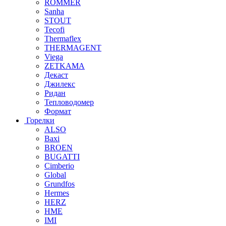
ROMMER
Sanha
STOUT
Tecofi
Thermaflex
THERMAGENT
Viega
ZETKAMA
Декаст
Джилекс
Ридан
Тепловодомер
Формат
Горелки
ALSO
Baxi
BROEN
BUGATTI
Cimberio
Global
Grundfos
Hermes
HERZ
HME
IMI