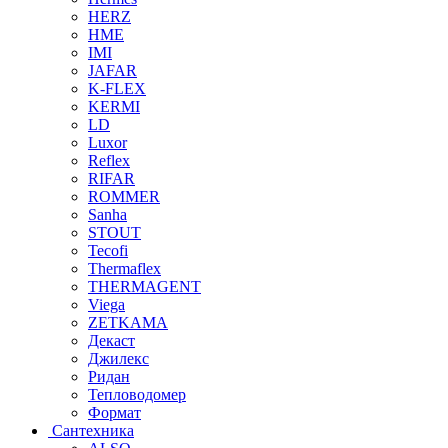
HERZ
HME
IMI
JAFAR
K-FLEX
KERMI
LD
Luxor
Reflex
RIFAR
ROMMER
Sanha
STOUT
Tecofi
Thermaflex
THERMAGENT
Viega
ZETKAMA
Декаст
Джилекс
Ридан
Тепловодомер
Формат
Сантехника