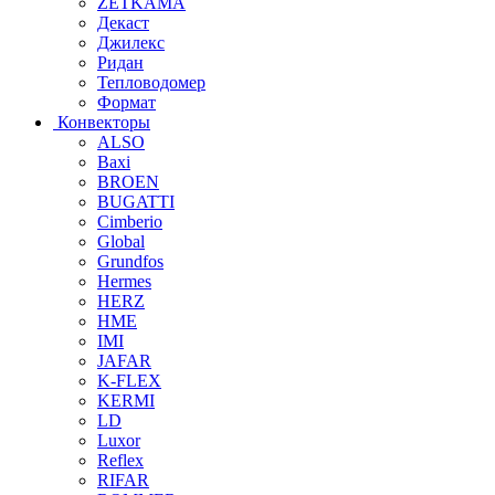
ZETKAMA
Декаст
Джилекс
Ридан
Тепловодомер
Формат
Конвекторы
ALSO
Baxi
BROEN
BUGATTI
Cimberio
Global
Grundfos
Hermes
HERZ
HME
IMI
JAFAR
K-FLEX
KERMI
LD
Luxor
Reflex
RIFAR