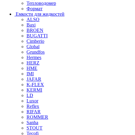
Тепловодомер
Формат
Емкости для жидкостей
ALSO
Baxi
BROEN
BUGATTI
Cimberio
Global
Grundfos
Hermes
HERZ
HME
IMI
JAFAR
K-FLEX
KERMI
LD
Luxor
Reflex
RIFAR
ROMMER
Sanha
STOUT
Tecofi