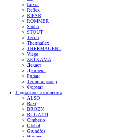
Luxor
Reflex
RIFAR
ROMMER
Sanha
STOUT
Tecofi
Thermaflex
THERMAGENT
Viega
ZETKAMA
Декаст
Джилекс
Ридан
Тепловодомер
Формат
Радиаторы отопления
ALSO
Baxi
BROEN
BUGATTI
Cimberio
Global
Grundfos
Hermes