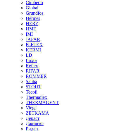
Cimberio
Global
Grundfos
Hermes
HERZ
HME
IMI
JAFAR
K-FLEX
KERMI
LD
Luxor
Reflex
RIFAR
ROMMER
Sanha
STOUT
Tecofi
Thermaflex
THERMAGENT
Viega
ZETKAMA
Декаст
Джилекс
Ридан