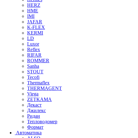
HERZ
HME
IMI
JAFAR
K-FLEX
KERMI
LD
Luxor
Reflex
RIFAR
ROMMER
Sanha
STOUT
Tecofi
Thermaflex
THERMAGENT
Viega
ZETKAMA
Декаст
Джилекс
Ридан
Тепловодомер
Формат
Автоматика