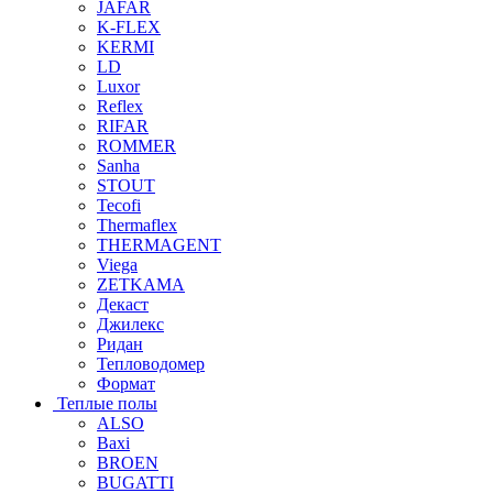
JAFAR
K-FLEX
KERMI
LD
Luxor
Reflex
RIFAR
ROMMER
Sanha
STOUT
Tecofi
Thermaflex
THERMAGENT
Viega
ZETKAMA
Декаст
Джилекс
Ридан
Тепловодомер
Формат
Теплые полы
ALSO
Baxi
BROEN
BUGATTI