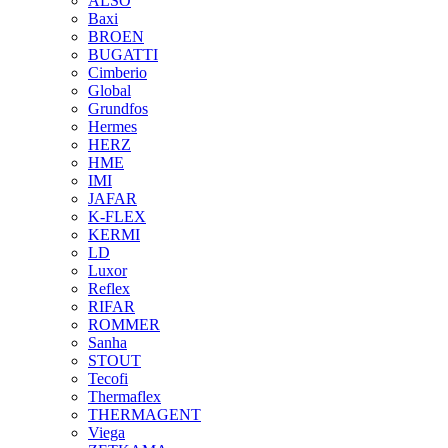
ALSO
Baxi
BROEN
BUGATTI
Cimberio
Global
Grundfos
Hermes
HERZ
HME
IMI
JAFAR
K-FLEX
KERMI
LD
Luxor
Reflex
RIFAR
ROMMER
Sanha
STOUT
Tecofi
Thermaflex
THERMAGENT
Viega