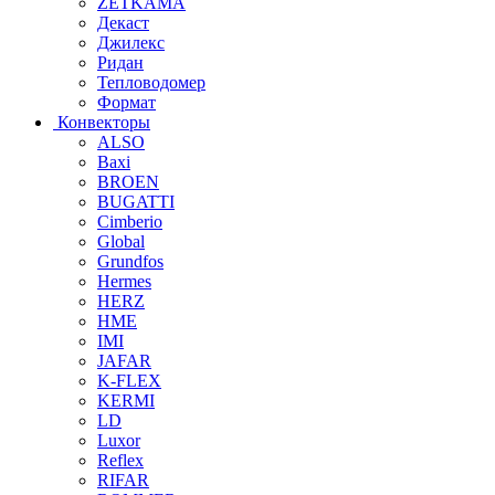
ZETKAMA
Декаст
Джилекс
Ридан
Тепловодомер
Формат
Конвекторы
ALSO
Baxi
BROEN
BUGATTI
Cimberio
Global
Grundfos
Hermes
HERZ
HME
IMI
JAFAR
K-FLEX
KERMI
LD
Luxor
Reflex
RIFAR