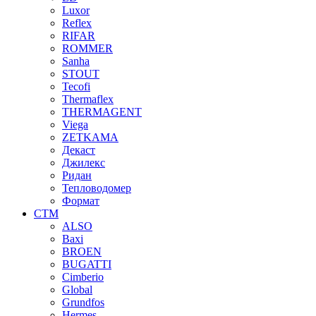
Luxor
Reflex
RIFAR
ROMMER
Sanha
STOUT
Tecofi
Thermaflex
THERMAGENT
Viega
ZETKAMA
Декаст
Джилекс
Ридан
Тепловодомер
Формат
СТМ
ALSO
Baxi
BROEN
BUGATTI
Cimberio
Global
Grundfos
Hermes