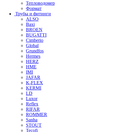
Тепловодомер
Формат
Трубы и фитинги
ALSO
Baxi
BROEN
BUGATTI
Cimberio
Global
Grundfos
Hermes
HERZ
HME
IMI
JAFAR
K-FLEX
KERMI
LD
Luxor
Reflex
RIFAR
ROMMER
Sanha
STOUT
Tecofi