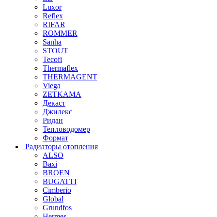
Luxor
Reflex
RIFAR
ROMMER
Sanha
STOUT
Tecofi
Thermaflex
THERMAGENT
Viega
ZETKAMA
Декаст
Джилекс
Ридан
Тепловодомер
Формат
Радиаторы отопления
ALSO
Baxi
BROEN
BUGATTI
Cimberio
Global
Grundfos
Hermes