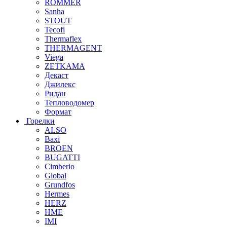
ROMMER
Sanha
STOUT
Tecofi
Thermaflex
THERMAGENT
Viega
ZETKAMA
Декаст
Джилекс
Ридан
Тепловодомер
Формат
Горелки
ALSO
Baxi
BROEN
BUGATTI
Cimberio
Global
Grundfos
Hermes
HERZ
HME
IMI