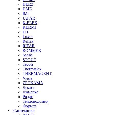
HERZ
HME
IMI
JAFAR
K-FLEX
KERMI
LD
Luxor
Reflex
RIFAR
ROMMER
Sanha
STOUT
Tecofi
Thermaflex
THERMAGENT
Viega
ZETKAMA
Декаст
Джилекс
Ридан
Тепловодомер
Формат
Сантехника