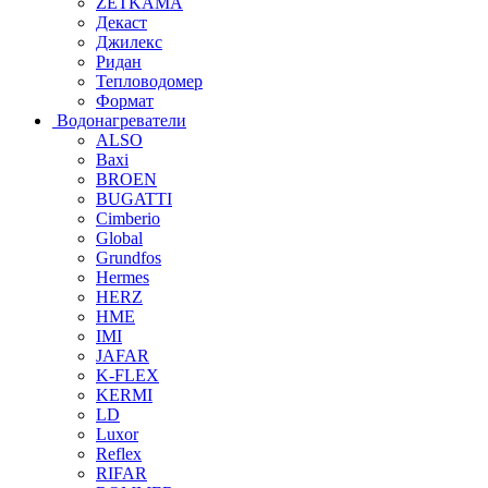
ZETKAMA
Декаст
Джилекс
Ридан
Тепловодомер
Формат
Водонагреватели
ALSO
Baxi
BROEN
BUGATTI
Cimberio
Global
Grundfos
Hermes
HERZ
HME
IMI
JAFAR
K-FLEX
KERMI
LD
Luxor
Reflex
RIFAR