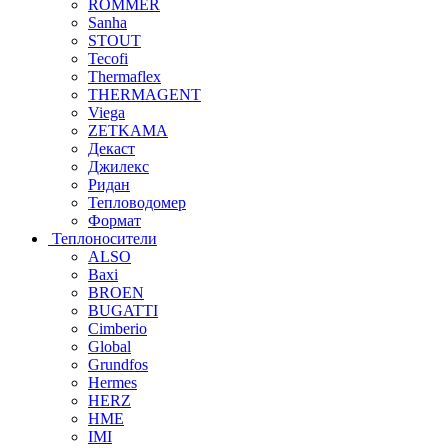
ROMMER
Sanha
STOUT
Tecofi
Thermaflex
THERMAGENT
Viega
ZETKAMA
Декаст
Джилекс
Ридан
Тепловодомер
Формат
Теплоносители
ALSO
Baxi
BROEN
BUGATTI
Cimberio
Global
Grundfos
Hermes
HERZ
HME
IMI