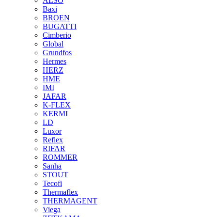
ALSO
Baxi
BROEN
BUGATTI
Cimberio
Global
Grundfos
Hermes
HERZ
HME
IMI
JAFAR
K-FLEX
KERMI
LD
Luxor
Reflex
RIFAR
ROMMER
Sanha
STOUT
Tecofi
Thermaflex
THERMAGENT
Viega