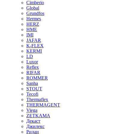
Cimberio
Global
Grundfos
Hermes
HERZ
HME
IMI
JAFAR
K-FLEX
KERMI
LD
Luxor
Reflex
RIFAR
ROMMER
Sanha
STOUT
Tecofi
Thermaflex
THERMAGENT
Viega
ZETKAMA
Декаст
Джилекс
Ридан