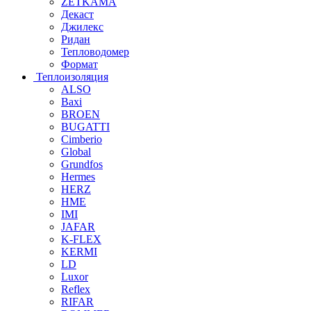
ZETKAMA
Декаст
Джилекс
Ридан
Тепловодомер
Формат
Теплоизоляция
ALSO
Baxi
BROEN
BUGATTI
Cimberio
Global
Grundfos
Hermes
HERZ
HME
IMI
JAFAR
K-FLEX
KERMI
LD
Luxor
Reflex
RIFAR