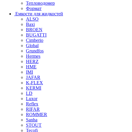
Тепловодомер
Формат
Емкости для жидкостей
ALSO
Baxi
BROEN
BUGATTI
Cimberio
Global
Grundfos
Hermes
HERZ
HME
IMI
JAFAR
K-FLEX
KERMI
LD
Luxor
Reflex
RIFAR
ROMMER
Sanha
STOUT
Tecofi