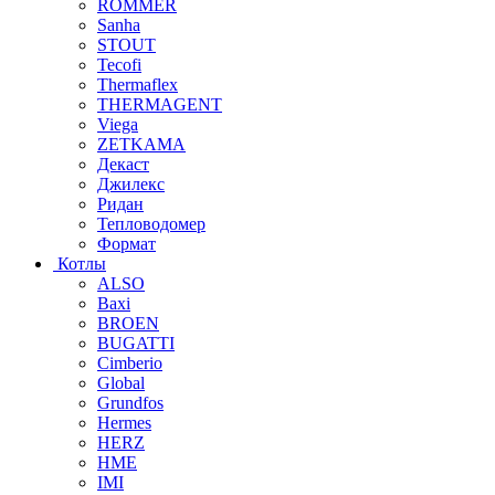
ROMMER
Sanha
STOUT
Tecofi
Thermaflex
THERMAGENT
Viega
ZETKAMA
Декаст
Джилекс
Ридан
Тепловодомер
Формат
Котлы
ALSO
Baxi
BROEN
BUGATTI
Cimberio
Global
Grundfos
Hermes
HERZ
HME
IMI