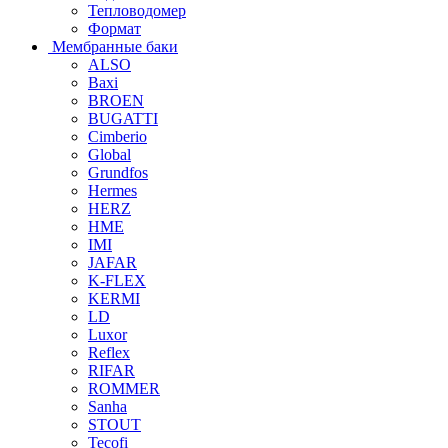
Тепловодомер
Формат
Мембранные баки
ALSO
Baxi
BROEN
BUGATTI
Cimberio
Global
Grundfos
Hermes
HERZ
HME
IMI
JAFAR
K-FLEX
KERMI
LD
Luxor
Reflex
RIFAR
ROMMER
Sanha
STOUT
Tecofi