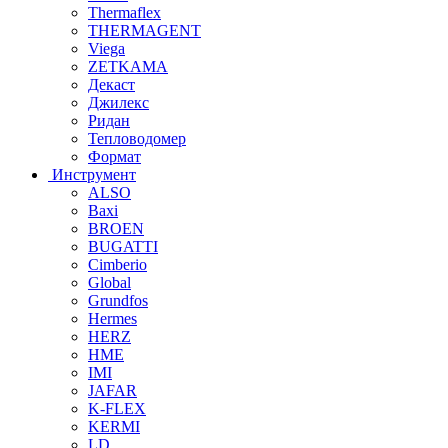
Thermaflex
THERMAGENT
Viega
ZETKAMA
Декаст
Джилекс
Ридан
Тепловодомер
Формат
Инструмент
ALSO
Baxi
BROEN
BUGATTI
Cimberio
Global
Grundfos
Hermes
HERZ
HME
IMI
JAFAR
K-FLEX
KERMI
LD