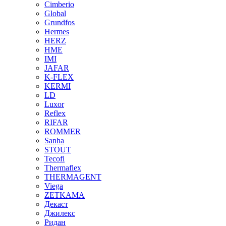
Cimberio
Global
Grundfos
Hermes
HERZ
HME
IMI
JAFAR
K-FLEX
KERMI
LD
Luxor
Reflex
RIFAR
ROMMER
Sanha
STOUT
Tecofi
Thermaflex
THERMAGENT
Viega
ZETKAMA
Декаст
Джилекс
Ридан