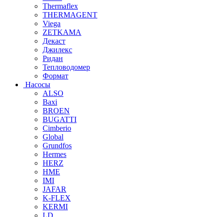
Thermaflex
THERMAGENT
Viega
ZETKAMA
Декаст
Джилекс
Ридан
Тепловодомер
Формат
Насосы
ALSO
Baxi
BROEN
BUGATTI
Cimberio
Global
Grundfos
Hermes
HERZ
HME
IMI
JAFAR
K-FLEX
KERMI
LD