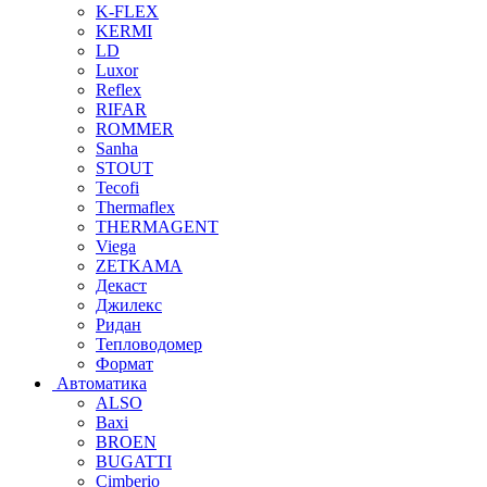
K-FLEX
KERMI
LD
Luxor
Reflex
RIFAR
ROMMER
Sanha
STOUT
Tecofi
Thermaflex
THERMAGENT
Viega
ZETKAMA
Декаст
Джилекс
Ридан
Тепловодомер
Формат
Автоматика
ALSO
Baxi
BROEN
BUGATTI
Cimberio