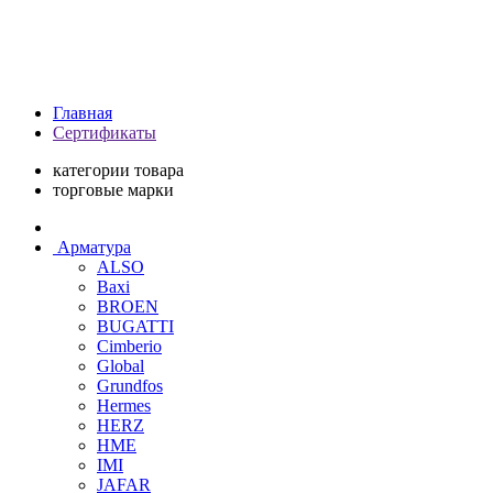
Главная
Сертификаты
категории товара
торговые марки
Арматура
ALSO
Baxi
BROEN
BUGATTI
Cimberio
Global
Grundfos
Hermes
HERZ
HME
IMI
JAFAR