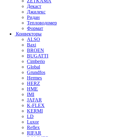
ZETKAMA
Декаст
Джилекс
Ридан
Тепловодомер
Формат
Конвекторы
ALSO
Baxi
BROEN
BUGATTI
Cimberio
Global
Grundfos
Hermes
HERZ
HME
IMI
JAFAR
K-FLEX
KERMI
LD
Luxor
Reflex
RIFAR