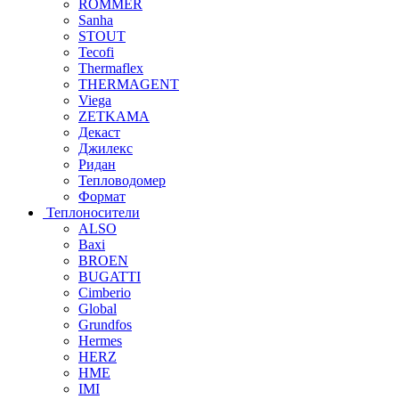
ROMMER
Sanha
STOUT
Tecofi
Thermaflex
THERMAGENT
Viega
ZETKAMA
Декаст
Джилекс
Ридан
Тепловодомер
Формат
Теплоносители
ALSO
Baxi
BROEN
BUGATTI
Cimberio
Global
Grundfos
Hermes
HERZ
HME
IMI