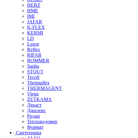
HERZ
HME
IMI
JAFAR
K-FLEX
KERMI
LD
Luxor
Reflex
RIFAR
ROMMER
Sanha
STOUT
Tecofi
Thermaflex
THERMAGENT
Viega
ZETKAMA
Декаст
Джилекс
Ридан
Тепловодомер
Формат
Сантехника