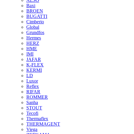
ALSO
Baxi
BROEN
BUGATTI
Cimberio
Global
Grundfos
Hermes
HERZ
HME
IMI
JAFAR
K-FLEX
KERMI
LD
Luxor
Reflex
RIFAR
ROMMER
Sanha
STOUT
Tecofi
Thermaflex
THERMAGENT
Viega