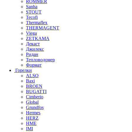
ROMMER
Sanha
STOUT
Tecofi
Thermaflex
THERMAGENT
Viega
ZETKAMA
Декаст
Джилекс
Ридан
Тепловодомер
Формат
Горелки
ALSO
Baxi
BROEN
BUGATTI
Cimberio
Global
Grundfos
Hermes
HERZ
HME
IMI