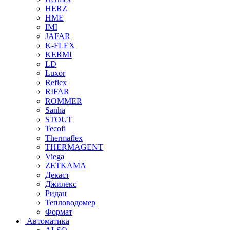
HERZ
HME
IMI
JAFAR
K-FLEX
KERMI
LD
Luxor
Reflex
RIFAR
ROMMER
Sanha
STOUT
Tecofi
Thermaflex
THERMAGENT
Viega
ZETKAMA
Декаст
Джилекс
Ридан
Тепловодомер
Формат
Автоматика