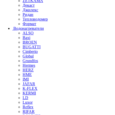
ZETKAMA
Декаст
Джилекс
Ридан
Тепловодомер
Формат
Водонагреватели
ALSO
Baxi
BROEN
BUGATTI
Cimberio
Global
Grundfos
Hermes
HERZ
HME
IMI
JAFAR
K-FLEX
KERMI
LD
Luxor
Reflex
RIFAR