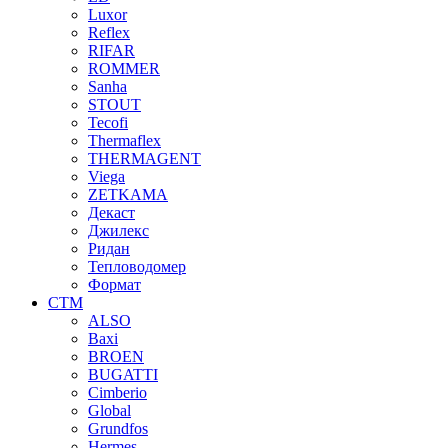
Luxor
Reflex
RIFAR
ROMMER
Sanha
STOUT
Tecofi
Thermaflex
THERMAGENT
Viega
ZETKAMA
Декаст
Джилекс
Ридан
Тепловодомер
Формат
СТМ
ALSO
Baxi
BROEN
BUGATTI
Cimberio
Global
Grundfos
Hermes