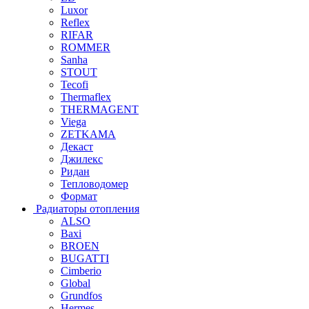
Luxor
Reflex
RIFAR
ROMMER
Sanha
STOUT
Tecofi
Thermaflex
THERMAGENT
Viega
ZETKAMA
Декаст
Джилекс
Ридан
Тепловодомер
Формат
Радиаторы отопления
ALSO
Baxi
BROEN
BUGATTI
Cimberio
Global
Grundfos
Hermes