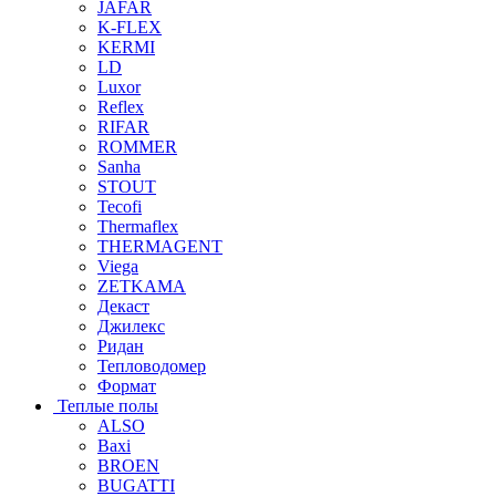
JAFAR
K-FLEX
KERMI
LD
Luxor
Reflex
RIFAR
ROMMER
Sanha
STOUT
Tecofi
Thermaflex
THERMAGENT
Viega
ZETKAMA
Декаст
Джилекс
Ридан
Тепловодомер
Формат
Теплые полы
ALSO
Baxi
BROEN
BUGATTI