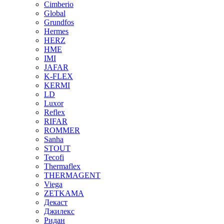
Cimberio
Global
Grundfos
Hermes
HERZ
HME
IMI
JAFAR
K-FLEX
KERMI
LD
Luxor
Reflex
RIFAR
ROMMER
Sanha
STOUT
Tecofi
Thermaflex
THERMAGENT
Viega
ZETKAMA
Декаст
Джилекс
Ридан