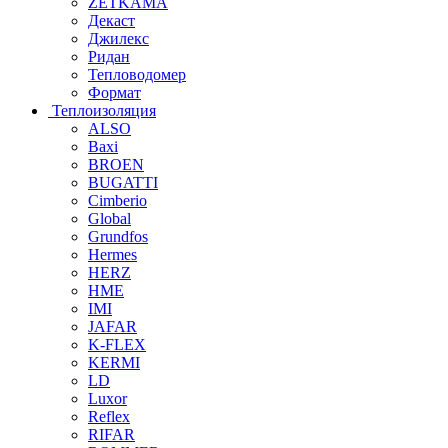
ZETKAMA
Декаст
Джилекс
Ридан
Тепловодомер
Формат
Теплоизоляция
ALSO
Baxi
BROEN
BUGATTI
Cimberio
Global
Grundfos
Hermes
HERZ
HME
IMI
JAFAR
K-FLEX
KERMI
LD
Luxor
Reflex
RIFAR