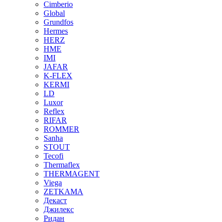
Cimberio
Global
Grundfos
Hermes
HERZ
HME
IMI
JAFAR
K-FLEX
KERMI
LD
Luxor
Reflex
RIFAR
ROMMER
Sanha
STOUT
Tecofi
Thermaflex
THERMAGENT
Viega
ZETKAMA
Декаст
Джилекс
Ридан