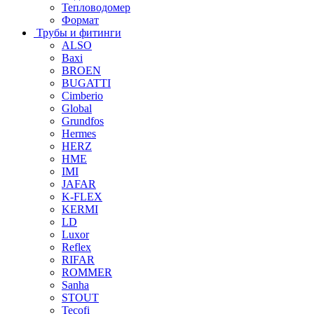
Тепловодомер
Формат
Трубы и фитинги
ALSO
Baxi
BROEN
BUGATTI
Cimberio
Global
Grundfos
Hermes
HERZ
HME
IMI
JAFAR
K-FLEX
KERMI
LD
Luxor
Reflex
RIFAR
ROMMER
Sanha
STOUT
Tecofi