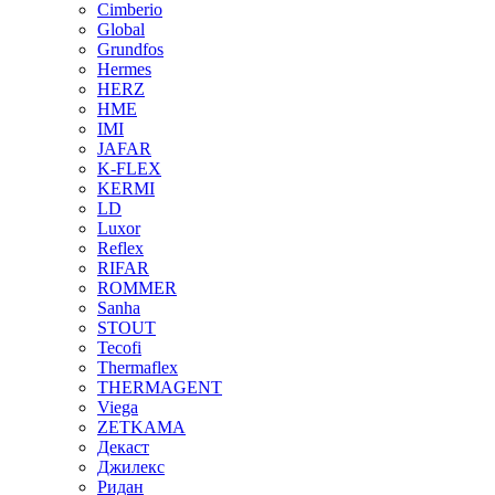
Cimberio
Global
Grundfos
Hermes
HERZ
HME
IMI
JAFAR
K-FLEX
KERMI
LD
Luxor
Reflex
RIFAR
ROMMER
Sanha
STOUT
Tecofi
Thermaflex
THERMAGENT
Viega
ZETKAMA
Декаст
Джилекс
Ридан