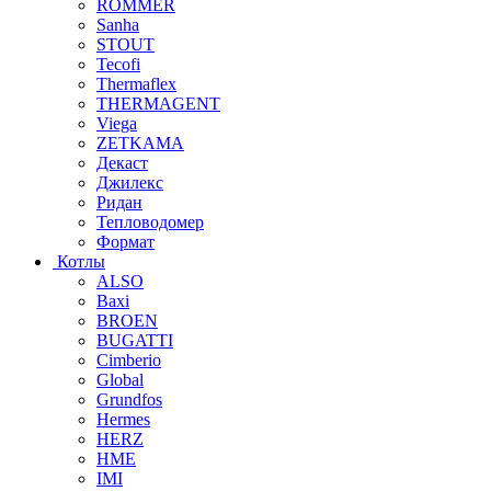
ROMMER
Sanha
STOUT
Tecofi
Thermaflex
THERMAGENT
Viega
ZETKAMA
Декаст
Джилекс
Ридан
Тепловодомер
Формат
Котлы
ALSO
Baxi
BROEN
BUGATTI
Cimberio
Global
Grundfos
Hermes
HERZ
HME
IMI