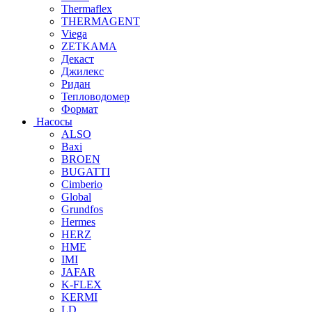
Thermaflex
THERMAGENT
Viega
ZETKAMA
Декаст
Джилекс
Ридан
Тепловодомер
Формат
Насосы
ALSO
Baxi
BROEN
BUGATTI
Cimberio
Global
Grundfos
Hermes
HERZ
HME
IMI
JAFAR
K-FLEX
KERMI
LD