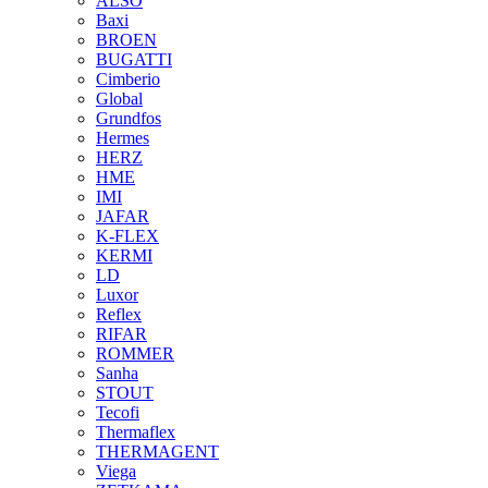
ALSO
Baxi
BROEN
BUGATTI
Cimberio
Global
Grundfos
Hermes
HERZ
HME
IMI
JAFAR
K-FLEX
KERMI
LD
Luxor
Reflex
RIFAR
ROMMER
Sanha
STOUT
Tecofi
Thermaflex
THERMAGENT
Viega