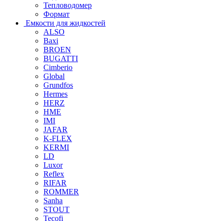
Тепловодомер
Формат
Емкости для жидкостей
ALSO
Baxi
BROEN
BUGATTI
Cimberio
Global
Grundfos
Hermes
HERZ
HME
IMI
JAFAR
K-FLEX
KERMI
LD
Luxor
Reflex
RIFAR
ROMMER
Sanha
STOUT
Tecofi