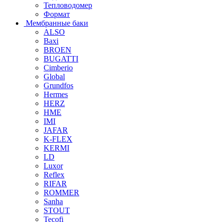
Тепловодомер
Формат
Мембранные баки
ALSO
Baxi
BROEN
BUGATTI
Cimberio
Global
Grundfos
Hermes
HERZ
HME
IMI
JAFAR
K-FLEX
KERMI
LD
Luxor
Reflex
RIFAR
ROMMER
Sanha
STOUT
Tecofi