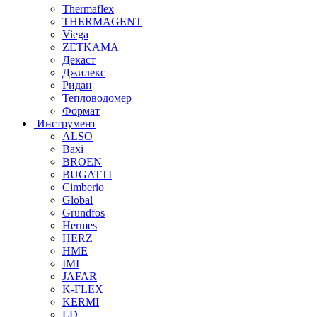
Thermaflex
THERMAGENT
Viega
ZETKAMA
Декаст
Джилекс
Ридан
Тепловодомер
Формат
Инструмент
ALSO
Baxi
BROEN
BUGATTI
Cimberio
Global
Grundfos
Hermes
HERZ
HME
IMI
JAFAR
K-FLEX
KERMI
LD