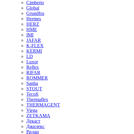
Cimberio
Global
Grundfos
Hermes
HERZ
HME
IMI
JAFAR
K-FLEX
KERMI
LD
Luxor
Reflex
RIFAR
ROMMER
Sanha
STOUT
Tecofi
Thermaflex
THERMAGENT
Viega
ZETKAMA
Декаст
Джилекс
Ридан