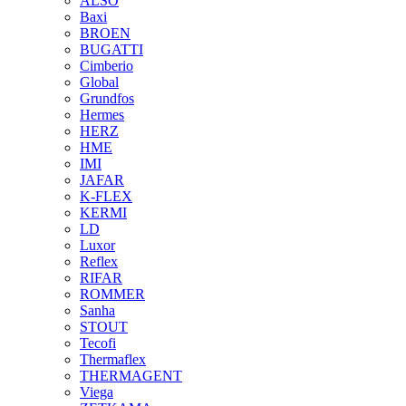
ALSO
Baxi
BROEN
BUGATTI
Cimberio
Global
Grundfos
Hermes
HERZ
HME
IMI
JAFAR
K-FLEX
KERMI
LD
Luxor
Reflex
RIFAR
ROMMER
Sanha
STOUT
Tecofi
Thermaflex
THERMAGENT
Viega