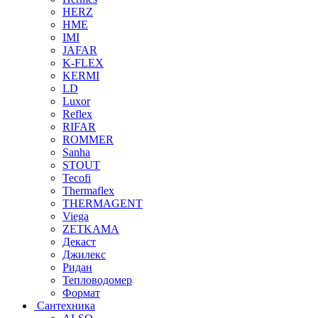
HERZ
HME
IMI
JAFAR
K-FLEX
KERMI
LD
Luxor
Reflex
RIFAR
ROMMER
Sanha
STOUT
Tecofi
Thermaflex
THERMAGENT
Viega
ZETKAMA
Декаст
Джилекс
Ридан
Тепловодомер
Формат
Сантехника