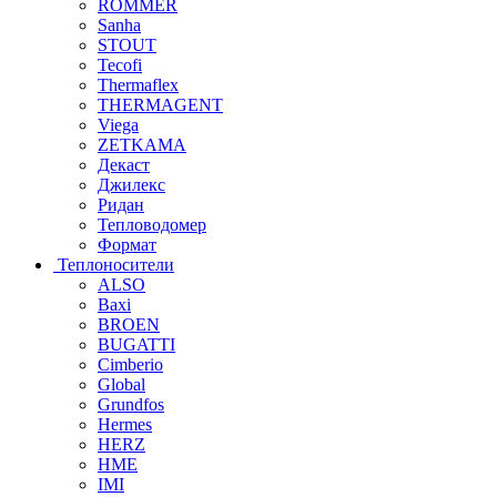
ROMMER
Sanha
STOUT
Tecofi
Thermaflex
THERMAGENT
Viega
ZETKAMA
Декаст
Джилекс
Ридан
Тепловодомер
Формат
Теплоносители
ALSO
Baxi
BROEN
BUGATTI
Cimberio
Global
Grundfos
Hermes
HERZ
HME
IMI