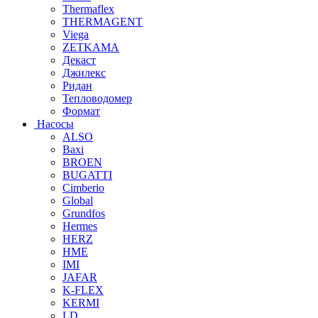
Thermaflex
THERMAGENT
Viega
ZETKAMA
Декаст
Джилекс
Ридан
Тепловодомер
Формат
Насосы
ALSO
Baxi
BROEN
BUGATTI
Cimberio
Global
Grundfos
Hermes
HERZ
HME
IMI
JAFAR
K-FLEX
KERMI
LD