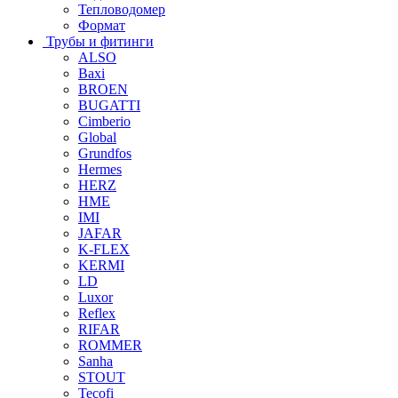
Тепловодомер
Формат
Трубы и фитинги
ALSO
Baxi
BROEN
BUGATTI
Cimberio
Global
Grundfos
Hermes
HERZ
HME
IMI
JAFAR
K-FLEX
KERMI
LD
Luxor
Reflex
RIFAR
ROMMER
Sanha
STOUT
Tecofi