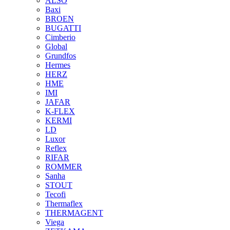
ALSO
Baxi
BROEN
BUGATTI
Cimberio
Global
Grundfos
Hermes
HERZ
HME
IMI
JAFAR
K-FLEX
KERMI
LD
Luxor
Reflex
RIFAR
ROMMER
Sanha
STOUT
Tecofi
Thermaflex
THERMAGENT
Viega