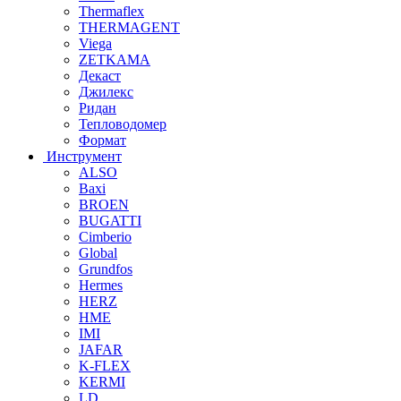
Thermaflex
THERMAGENT
Viega
ZETKAMA
Декаст
Джилекс
Ридан
Тепловодомер
Формат
Инструмент
ALSO
Baxi
BROEN
BUGATTI
Cimberio
Global
Grundfos
Hermes
HERZ
HME
IMI
JAFAR
K-FLEX
KERMI
LD