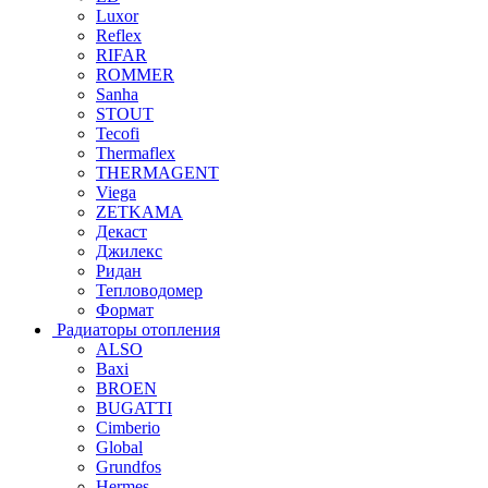
Luxor
Reflex
RIFAR
ROMMER
Sanha
STOUT
Tecofi
Thermaflex
THERMAGENT
Viega
ZETKAMA
Декаст
Джилекс
Ридан
Тепловодомер
Формат
Радиаторы отопления
ALSO
Baxi
BROEN
BUGATTI
Cimberio
Global
Grundfos
Hermes