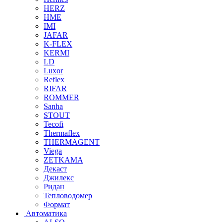
HERZ
HME
IMI
JAFAR
K-FLEX
KERMI
LD
Luxor
Reflex
RIFAR
ROMMER
Sanha
STOUT
Tecofi
Thermaflex
THERMAGENT
Viega
ZETKAMA
Декаст
Джилекс
Ридан
Тепловодомер
Формат
Автоматика