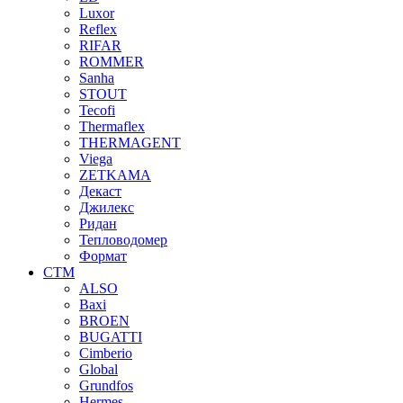
Luxor
Reflex
RIFAR
ROMMER
Sanha
STOUT
Tecofi
Thermaflex
THERMAGENT
Viega
ZETKAMA
Декаст
Джилекс
Ридан
Тепловодомер
Формат
СТМ
ALSO
Baxi
BROEN
BUGATTI
Cimberio
Global
Grundfos
Hermes