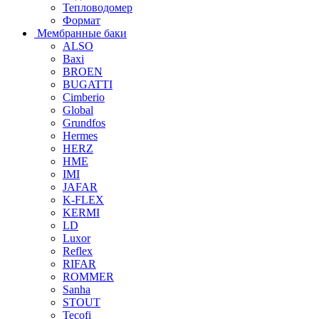
Тепловодомер
Формат
Мембранные баки
ALSO
Baxi
BROEN
BUGATTI
Cimberio
Global
Grundfos
Hermes
HERZ
HME
IMI
JAFAR
K-FLEX
KERMI
LD
Luxor
Reflex
RIFAR
ROMMER
Sanha
STOUT
Tecofi