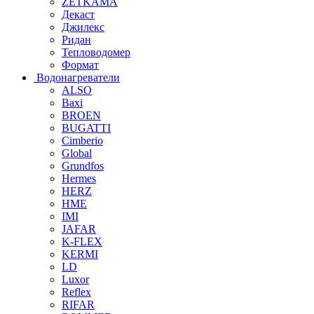
ZETKAMA
Декаст
Джилекс
Ридан
Тепловодомер
Формат
Водонагреватели
ALSO
Baxi
BROEN
BUGATTI
Cimberio
Global
Grundfos
Hermes
HERZ
HME
IMI
JAFAR
K-FLEX
KERMI
LD
Luxor
Reflex
RIFAR