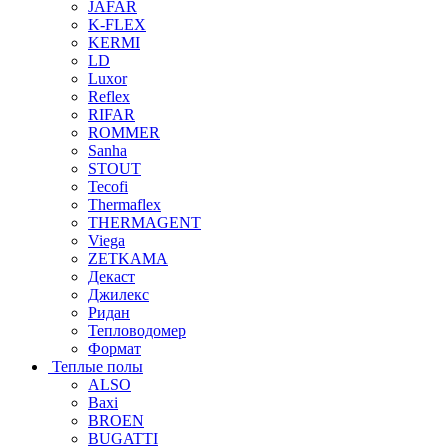
JAFAR
K-FLEX
KERMI
LD
Luxor
Reflex
RIFAR
ROMMER
Sanha
STOUT
Tecofi
Thermaflex
THERMAGENT
Viega
ZETKAMA
Декаст
Джилекс
Ридан
Тепловодомер
Формат
Теплые полы
ALSO
Baxi
BROEN
BUGATTI