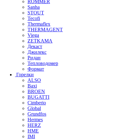
ROMMER
Sanha
STOUT
Tecofi
Thermaflex
THERMAGENT
Viega
ZETKAMA
Декаст
Джилекс
Ридан
Тепловодомер
Формат
Горелки
ALSO
Baxi
BROEN
BUGATTI
Cimberio
Global
Grundfos
Hermes
HERZ
HME
IMI