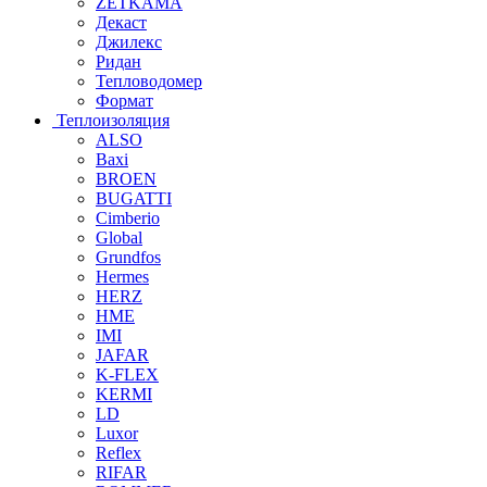
ZETKAMA
Декаст
Джилекс
Ридан
Тепловодомер
Формат
Теплоизоляция
ALSO
Baxi
BROEN
BUGATTI
Cimberio
Global
Grundfos
Hermes
HERZ
HME
IMI
JAFAR
K-FLEX
KERMI
LD
Luxor
Reflex
RIFAR