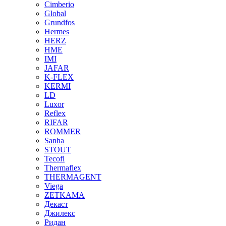
Cimberio
Global
Grundfos
Hermes
HERZ
HME
IMI
JAFAR
K-FLEX
KERMI
LD
Luxor
Reflex
RIFAR
ROMMER
Sanha
STOUT
Tecofi
Thermaflex
THERMAGENT
Viega
ZETKAMA
Декаст
Джилекс
Ридан