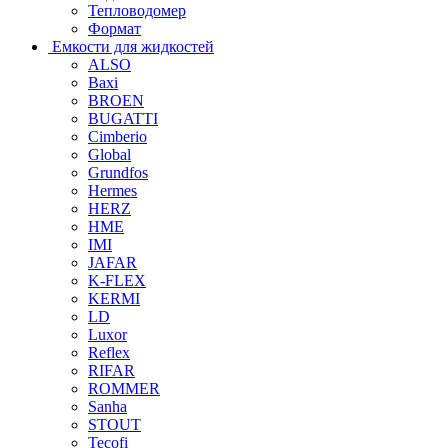
Тепловодомер
Формат
Емкости для жидкостей
ALSO
Baxi
BROEN
BUGATTI
Cimberio
Global
Grundfos
Hermes
HERZ
HME
IMI
JAFAR
K-FLEX
KERMI
LD
Luxor
Reflex
RIFAR
ROMMER
Sanha
STOUT
Tecofi