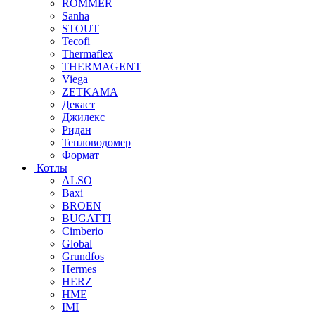
ROMMER
Sanha
STOUT
Tecofi
Thermaflex
THERMAGENT
Viega
ZETKAMA
Декаст
Джилекс
Ридан
Тепловодомер
Формат
Котлы
ALSO
Baxi
BROEN
BUGATTI
Cimberio
Global
Grundfos
Hermes
HERZ
HME
IMI