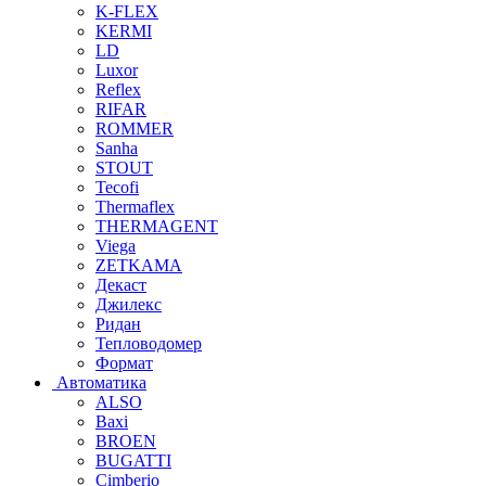
K-FLEX
KERMI
LD
Luxor
Reflex
RIFAR
ROMMER
Sanha
STOUT
Tecofi
Thermaflex
THERMAGENT
Viega
ZETKAMA
Декаст
Джилекс
Ридан
Тепловодомер
Формат
Автоматика
ALSO
Baxi
BROEN
BUGATTI
Cimberio