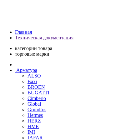
Главная
Техническая документация
категории товара
торговые марки
Арматура
ALSO
Baxi
BROEN
BUGATTI
Cimberio
Global
Grundfos
Hermes
HERZ
HME
IMI
JAFAR