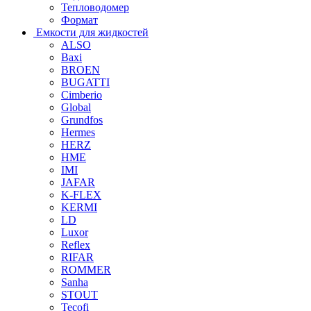
Тепловодомер
Формат
Емкости для жидкостей
ALSO
Baxi
BROEN
BUGATTI
Cimberio
Global
Grundfos
Hermes
HERZ
HME
IMI
JAFAR
K-FLEX
KERMI
LD
Luxor
Reflex
RIFAR
ROMMER
Sanha
STOUT
Tecofi