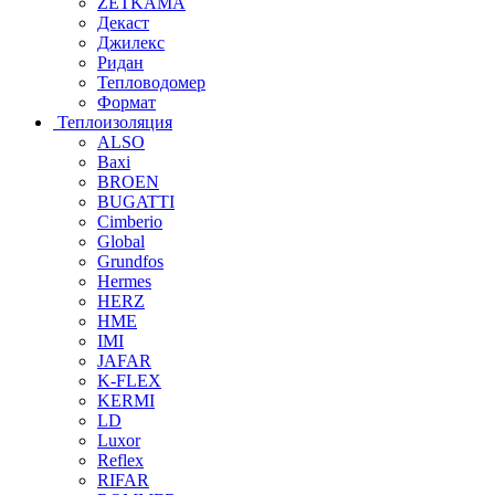
ZETKAMA
Декаст
Джилекс
Ридан
Тепловодомер
Формат
Теплоизоляция
ALSO
Baxi
BROEN
BUGATTI
Cimberio
Global
Grundfos
Hermes
HERZ
HME
IMI
JAFAR
K-FLEX
KERMI
LD
Luxor
Reflex
RIFAR