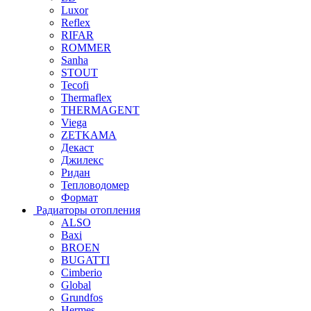
Luxor
Reflex
RIFAR
ROMMER
Sanha
STOUT
Tecofi
Thermaflex
THERMAGENT
Viega
ZETKAMA
Декаст
Джилекс
Ридан
Тепловодомер
Формат
Радиаторы отопления
ALSO
Baxi
BROEN
BUGATTI
Cimberio
Global
Grundfos
Hermes