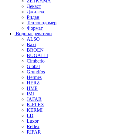
ZETKAMA
Декаст
Джилекс
Ридан
Тепловодомер
Формат
Водонагреватели
ALSO
Baxi
BROEN
BUGATTI
Cimberio
Global
Grundfos
Hermes
HERZ
HME
IMI
JAFAR
K-FLEX
KERMI
LD
Luxor
Reflex
RIFAR