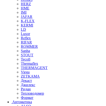
HERZ
HME
IMI
JAFAR
K-FLEX
KERMI
LD
Luxor
Reflex
RIFAR
ROMMER
Sanha
STOUT
Tecofi
Thermaflex
THERMAGENT
Viega
ZETKAMA
Декаст
Джилекс
Ридан
Тепловодомер
Формат
Автоматика