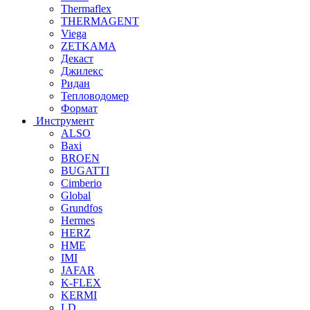
Thermaflex
THERMAGENT
Viega
ZETKAMA
Декаст
Джилекс
Ридан
Тепловодомер
Формат
Инструмент
ALSO
Baxi
BROEN
BUGATTI
Cimberio
Global
Grundfos
Hermes
HERZ
HME
IMI
JAFAR
K-FLEX
KERMI
LD