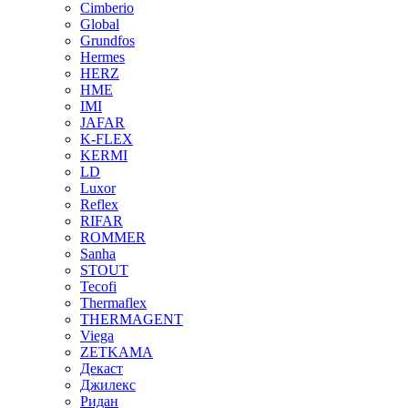
Cimberio
Global
Grundfos
Hermes
HERZ
HME
IMI
JAFAR
K-FLEX
KERMI
LD
Luxor
Reflex
RIFAR
ROMMER
Sanha
STOUT
Tecofi
Thermaflex
THERMAGENT
Viega
ZETKAMA
Декаст
Джилекс
Ридан