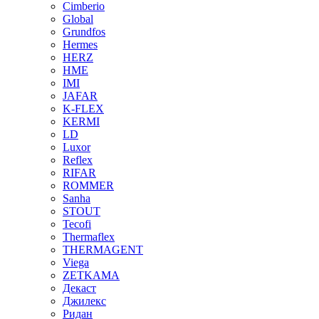
Cimberio
Global
Grundfos
Hermes
HERZ
HME
IMI
JAFAR
K-FLEX
KERMI
LD
Luxor
Reflex
RIFAR
ROMMER
Sanha
STOUT
Tecofi
Thermaflex
THERMAGENT
Viega
ZETKAMA
Декаст
Джилекс
Ридан