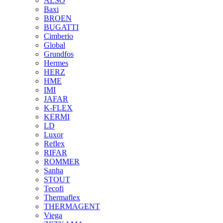
ALSO
Baxi
BROEN
BUGATTI
Cimberio
Global
Grundfos
Hermes
HERZ
HME
IMI
JAFAR
K-FLEX
KERMI
LD
Luxor
Reflex
RIFAR
ROMMER
Sanha
STOUT
Tecofi
Thermaflex
THERMAGENT
Viega