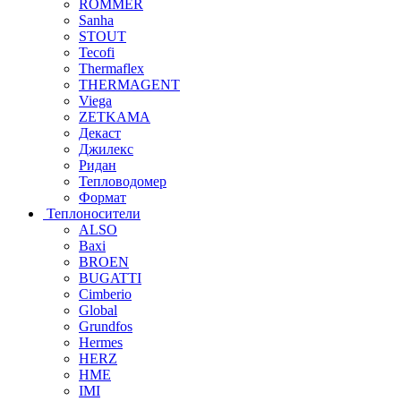
ROMMER
Sanha
STOUT
Tecofi
Thermaflex
THERMAGENT
Viega
ZETKAMA
Декаст
Джилекс
Ридан
Тепловодомер
Формат
Теплоносители
ALSO
Baxi
BROEN
BUGATTI
Cimberio
Global
Grundfos
Hermes
HERZ
HME
IMI