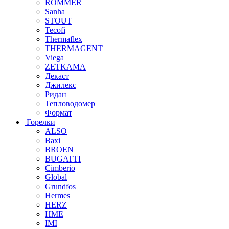
ROMMER
Sanha
STOUT
Tecofi
Thermaflex
THERMAGENT
Viega
ZETKAMA
Декаст
Джилекс
Ридан
Тепловодомер
Формат
Горелки
ALSO
Baxi
BROEN
BUGATTI
Cimberio
Global
Grundfos
Hermes
HERZ
HME
IMI