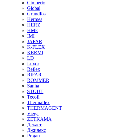
Cimberio
Global
Grundfos
Hermes
HERZ
HME
IMI
JAFAR
K-FLEX
KERMI
LD
Luxor
Reflex
RIFAR
ROMMER
Sanha
STOUT
Tecofi
Thermaflex
THERMAGENT
Viega
ZETKAMA
Декаст
Джилекс
Ридан