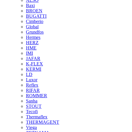
ALSO
Baxi
BROEN
BUGATTI
Cimberio
Global
Grundfos
Hermes
HERZ
HME
IMI
JAFAR
K-FLEX
KERMI
LD
Luxor
Reflex
RIFAR
ROMMER
Sanha
STOUT
Tecofi
Thermaflex
THERMAGENT
Viega