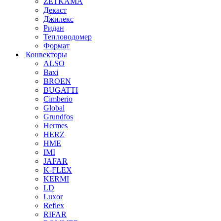
ZETKAMA
Декаст
Джилекс
Ридан
Тепловодомер
Формат
Конвекторы
ALSO
Baxi
BROEN
BUGATTI
Cimberio
Global
Grundfos
Hermes
HERZ
HME
IMI
JAFAR
K-FLEX
KERMI
LD
Luxor
Reflex
RIFAR