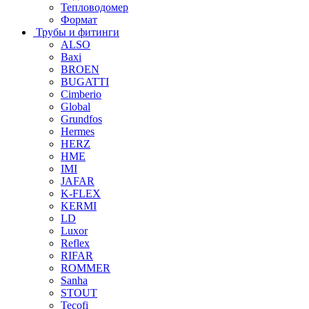
Тепловодомер
Формат
Трубы и фитинги
ALSO
Baxi
BROEN
BUGATTI
Cimberio
Global
Grundfos
Hermes
HERZ
HME
IMI
JAFAR
K-FLEX
KERMI
LD
Luxor
Reflex
RIFAR
ROMMER
Sanha
STOUT
Tecofi