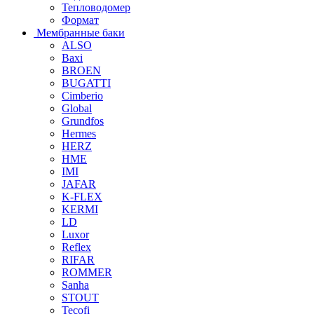
Тепловодомер
Формат
Мембранные баки
ALSO
Baxi
BROEN
BUGATTI
Cimberio
Global
Grundfos
Hermes
HERZ
HME
IMI
JAFAR
K-FLEX
KERMI
LD
Luxor
Reflex
RIFAR
ROMMER
Sanha
STOUT
Tecofi