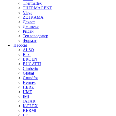
Thermaflex
THERMAGENT
Viega
ZETKAMA
Декаст
Джилекс
Ридан
Тепловодомер
Формат
Насосы
ALSO
Baxi
BROEN
BUGATTI
Cimberio
Global
Grundfos
Hermes
HERZ
HME
IMI
JAFAR
K-FLEX
KERMI
LD