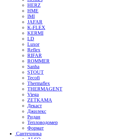
HERZ
HME
IMI
JAFAR
K-FLEX
KERMI
LD
Luxor
Reflex
RIFAR
ROMMER
Sanha
STOUT
Tecofi
Thermaflex
THERMAGENT
Viega
ZETKAMA
Декаст
Джилекс
Ридан
Тепловодомер
Формат
Сантехника