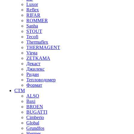
Luxor
Reflex
RIFAR
ROMMER
Sanha
STOUT
Tecofi
Thermaflex
THERMAGENT
Viega
ZETKAMA
Декаст
Джилекс
Ридан
Тепловодомер
Формат
СТМ
ALSO
Baxi
BROEN
BUGATTI
Cimberio
Global
Grundfos
Hermes