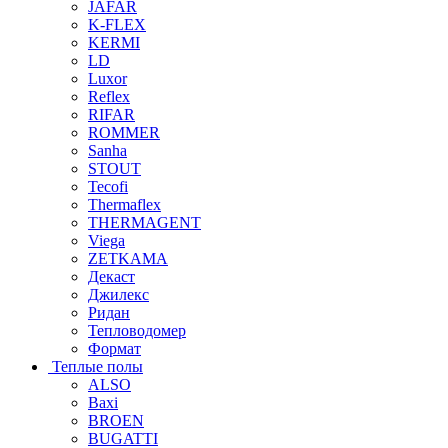
JAFAR
K-FLEX
KERMI
LD
Luxor
Reflex
RIFAR
ROMMER
Sanha
STOUT
Tecofi
Thermaflex
THERMAGENT
Viega
ZETKAMA
Декаст
Джилекс
Ридан
Тепловодомер
Формат
Теплые полы
ALSO
Baxi
BROEN
BUGATTI