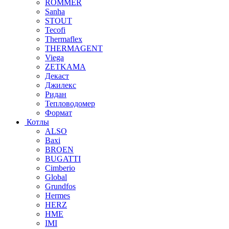
ROMMER
Sanha
STOUT
Tecofi
Thermaflex
THERMAGENT
Viega
ZETKAMA
Декаст
Джилекс
Ридан
Тепловодомер
Формат
Котлы
ALSO
Baxi
BROEN
BUGATTI
Cimberio
Global
Grundfos
Hermes
HERZ
HME
IMI