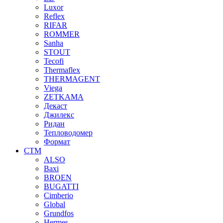
Luxor
Reflex
RIFAR
ROMMER
Sanha
STOUT
Tecofi
Thermaflex
THERMAGENT
Viega
ZETKAMA
Декаст
Джилекс
Ридан
Тепловодомер
Формат
СТМ
ALSO
Baxi
BROEN
BUGATTI
Cimberio
Global
Grundfos
Hermes