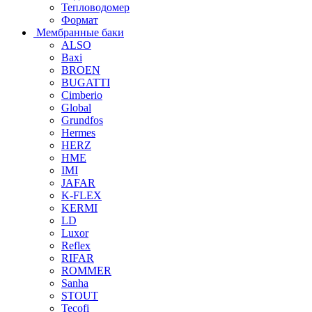
Тепловодомер
Формат
Мембранные баки
ALSO
Baxi
BROEN
BUGATTI
Cimberio
Global
Grundfos
Hermes
HERZ
HME
IMI
JAFAR
K-FLEX
KERMI
LD
Luxor
Reflex
RIFAR
ROMMER
Sanha
STOUT
Tecofi