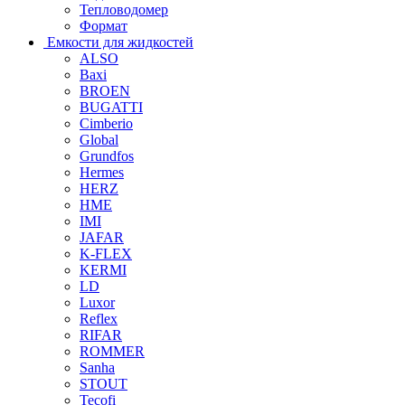
Тепловодомер
Формат
Емкости для жидкостей
ALSO
Baxi
BROEN
BUGATTI
Cimberio
Global
Grundfos
Hermes
HERZ
HME
IMI
JAFAR
K-FLEX
KERMI
LD
Luxor
Reflex
RIFAR
ROMMER
Sanha
STOUT
Tecofi