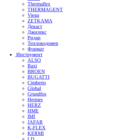
Thermaflex
THERMAGENT
Viega
ZETKAMA
Декаст
Джилекс
Ридан
Тепловодомер
Формат
Инструмент
ALSO
Baxi
BROEN
BUGATTI
Cimberio
Global
Grundfos
Hermes
HERZ
HME
IMI
JAFAR
K-FLEX
KERMI
LD