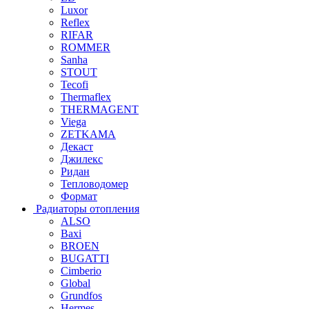
Luxor
Reflex
RIFAR
ROMMER
Sanha
STOUT
Tecofi
Thermaflex
THERMAGENT
Viega
ZETKAMA
Декаст
Джилекс
Ридан
Тепловодомер
Формат
Радиаторы отопления
ALSO
Baxi
BROEN
BUGATTI
Cimberio
Global
Grundfos
Hermes