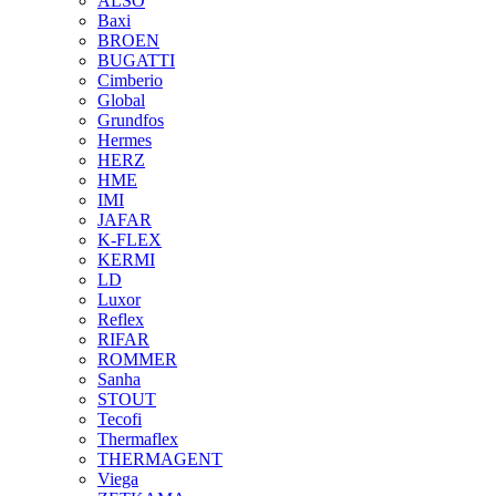
ALSO
Baxi
BROEN
BUGATTI
Cimberio
Global
Grundfos
Hermes
HERZ
HME
IMI
JAFAR
K-FLEX
KERMI
LD
Luxor
Reflex
RIFAR
ROMMER
Sanha
STOUT
Tecofi
Thermaflex
THERMAGENT
Viega