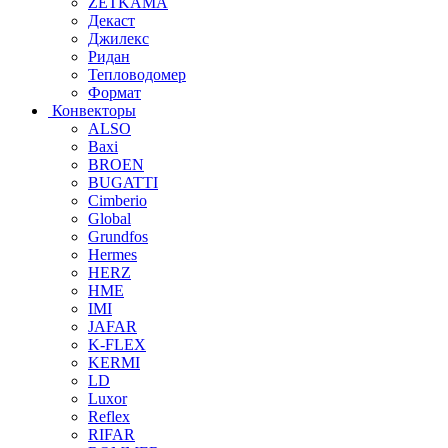
ZETKAMA
Декаст
Джилекс
Ридан
Тепловодомер
Формат
Конвекторы
ALSO
Baxi
BROEN
BUGATTI
Cimberio
Global
Grundfos
Hermes
HERZ
HME
IMI
JAFAR
K-FLEX
KERMI
LD
Luxor
Reflex
RIFAR