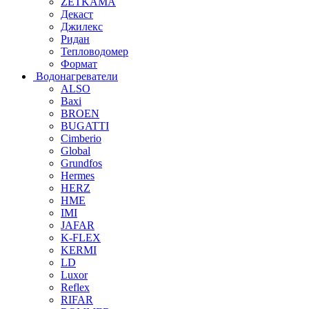
ZETKAMA
Декаст
Джилекс
Ридан
Тепловодомер
Формат
Водонагреватели
ALSO
Baxi
BROEN
BUGATTI
Cimberio
Global
Grundfos
Hermes
HERZ
HME
IMI
JAFAR
K-FLEX
KERMI
LD
Luxor
Reflex
RIFAR