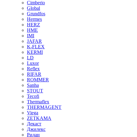
Cimberio
Global
Grundfos
Hermes
HERZ
HME
IMI
JAFAR
K-FLEX
KERMI
LD
Luxor
Reflex
RIFAR
ROMMER
Sanha
STOUT
Tecofi
Thermaflex
THERMAGENT
Viega
ZETKAMA
Декаст
Джилекс
Ридан