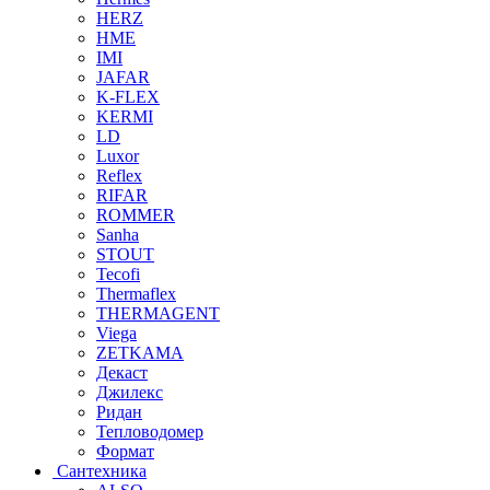
HERZ
HME
IMI
JAFAR
K-FLEX
KERMI
LD
Luxor
Reflex
RIFAR
ROMMER
Sanha
STOUT
Tecofi
Thermaflex
THERMAGENT
Viega
ZETKAMA
Декаст
Джилекс
Ридан
Тепловодомер
Формат
Сантехника