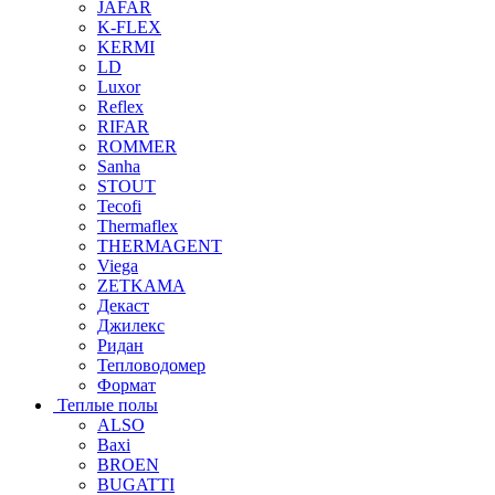
JAFAR
K-FLEX
KERMI
LD
Luxor
Reflex
RIFAR
ROMMER
Sanha
STOUT
Tecofi
Thermaflex
THERMAGENT
Viega
ZETKAMA
Декаст
Джилекс
Ридан
Тепловодомер
Формат
Теплые полы
ALSO
Baxi
BROEN
BUGATTI