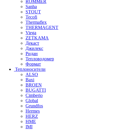
ROMMER
Sanha
STOUT
Tecofi
Thermaflex
THERMAGENT
Viega
ZETKAMA
Декаст
Джилекс
Ридан
Тепловодомер
Формат
Теплоносители
ALSO
Baxi
BROEN
BUGATTI
Cimberio
Global
Grundfos
Hermes
HERZ
HME
IMI