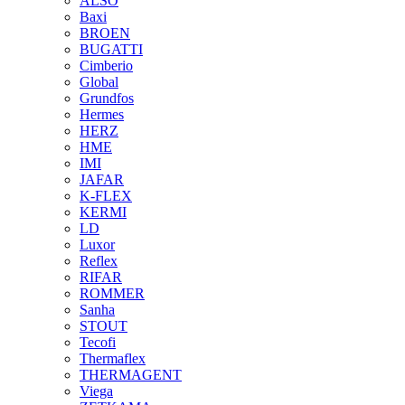
ALSO
Baxi
BROEN
BUGATTI
Cimberio
Global
Grundfos
Hermes
HERZ
HME
IMI
JAFAR
K-FLEX
KERMI
LD
Luxor
Reflex
RIFAR
ROMMER
Sanha
STOUT
Tecofi
Thermaflex
THERMAGENT
Viega