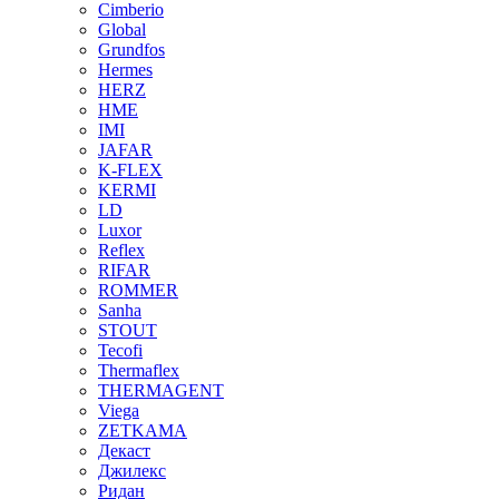
Cimberio
Global
Grundfos
Hermes
HERZ
HME
IMI
JAFAR
K-FLEX
KERMI
LD
Luxor
Reflex
RIFAR
ROMMER
Sanha
STOUT
Tecofi
Thermaflex
THERMAGENT
Viega
ZETKAMA
Декаст
Джилекс
Ридан