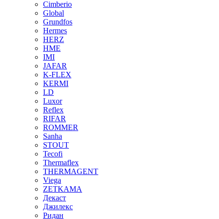
Cimberio
Global
Grundfos
Hermes
HERZ
HME
IMI
JAFAR
K-FLEX
KERMI
LD
Luxor
Reflex
RIFAR
ROMMER
Sanha
STOUT
Tecofi
Thermaflex
THERMAGENT
Viega
ZETKAMA
Декаст
Джилекс
Ридан