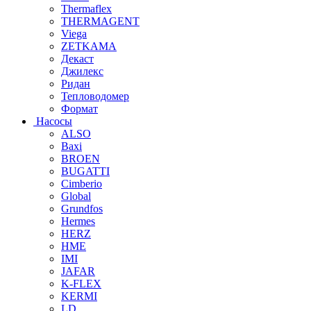
Thermaflex
THERMAGENT
Viega
ZETKAMA
Декаст
Джилекс
Ридан
Тепловодомер
Формат
Насосы
ALSO
Baxi
BROEN
BUGATTI
Cimberio
Global
Grundfos
Hermes
HERZ
HME
IMI
JAFAR
K-FLEX
KERMI
LD