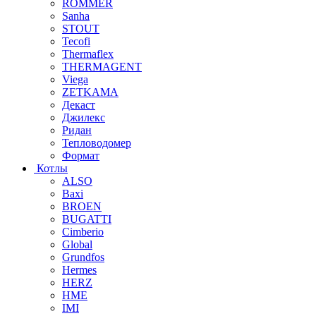
ROMMER
Sanha
STOUT
Tecofi
Thermaflex
THERMAGENT
Viega
ZETKAMA
Декаст
Джилекс
Ридан
Тепловодомер
Формат
Котлы
ALSO
Baxi
BROEN
BUGATTI
Cimberio
Global
Grundfos
Hermes
HERZ
HME
IMI