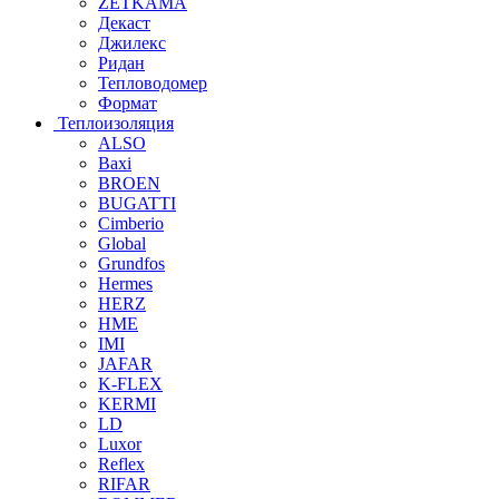
ZETKAMA
Декаст
Джилекс
Ридан
Тепловодомер
Формат
Теплоизоляция
ALSO
Baxi
BROEN
BUGATTI
Cimberio
Global
Grundfos
Hermes
HERZ
HME
IMI
JAFAR
K-FLEX
KERMI
LD
Luxor
Reflex
RIFAR