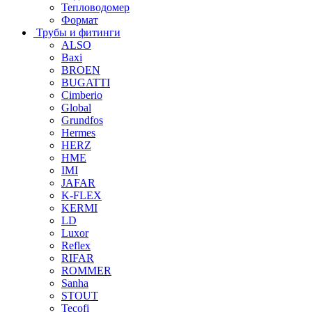
Тепловодомер
Формат
Трубы и фитинги
ALSO
Baxi
BROEN
BUGATTI
Cimberio
Global
Grundfos
Hermes
HERZ
HME
IMI
JAFAR
K-FLEX
KERMI
LD
Luxor
Reflex
RIFAR
ROMMER
Sanha
STOUT
Tecofi