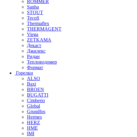
ROMMER
Sanha
STOUT
Tecofi
Thermaflex
THERMAGENT
Viega
ZETKAMA
Декаст
Джилекс
Ридан
Тепловодомер
Формат
Горелки
ALSO
Baxi
BROEN
BUGATTI
Cimberio
Global
Grundfos
Hermes
HERZ
HME
IMI