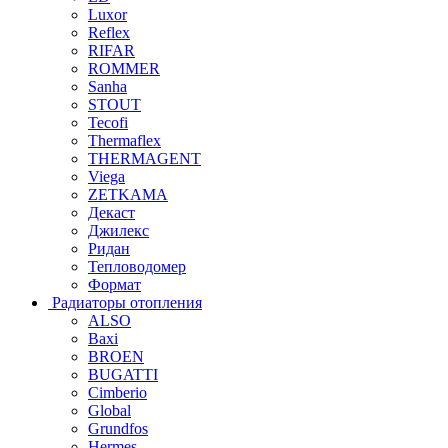
Luxor
Reflex
RIFAR
ROMMER
Sanha
STOUT
Tecofi
Thermaflex
THERMAGENT
Viega
ZETKAMA
Декаст
Джилекс
Ридан
Тепловодомер
Формат
Радиаторы отопления
ALSO
Baxi
BROEN
BUGATTI
Cimberio
Global
Grundfos
Hermes