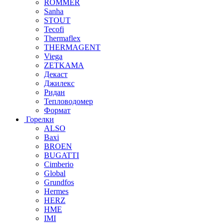
ROMMER
Sanha
STOUT
Tecofi
Thermaflex
THERMAGENT
Viega
ZETKAMA
Декаст
Джилекс
Ридан
Тепловодомер
Формат
Горелки
ALSO
Baxi
BROEN
BUGATTI
Cimberio
Global
Grundfos
Hermes
HERZ
HME
IMI