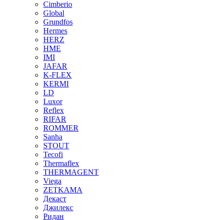
Cimberio
Global
Grundfos
Hermes
HERZ
HME
IMI
JAFAR
K-FLEX
KERMI
LD
Luxor
Reflex
RIFAR
ROMMER
Sanha
STOUT
Tecofi
Thermaflex
THERMAGENT
Viega
ZETKAMA
Декаст
Джилекс
Ридан