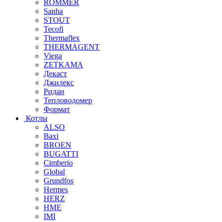
ROMMER
Sanha
STOUT
Tecofi
Thermaflex
THERMAGENT
Viega
ZETKAMA
Декаст
Джилекс
Ридан
Тепловодомер
Формат
Котлы
ALSO
Baxi
BROEN
BUGATTI
Cimberio
Global
Grundfos
Hermes
HERZ
HME
IMI