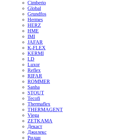
Cimberio
Global
Grundfos
Hermes
HERZ
HME
IMI
JAFAR
K-FLEX
KERMI
LD
Luxor
Reflex
RIFAR
ROMMER
Sanha
STOUT
Tecofi
Thermaflex
THERMAGENT
Viega
ZETKAMA
Декаст
Джилекс
Ридан