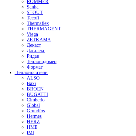
ROMMER
Sanha
STOUT
Tecofi
Thermaflex
THERMAGENT
Viega
ZETKAMA
Декаст
Джилекс
Ридан
Тепловодомер
Формат
Теплоносители
ALSO
Baxi
BROEN
BUGATTI
Cimberio
Global
Grundfos
Hermes
HERZ
HME
IMI