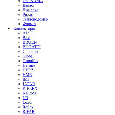
ZETKAMA
Декаст
Джилекс
Ридан
Тепловодомер
Формат
Конвекторы
ALSO
Baxi
BROEN
BUGATTI
Cimberio
Global
Grundfos
Hermes
HERZ
HME
IMI
JAFAR
K-FLEX
KERMI
LD
Luxor
Reflex
RIFAR