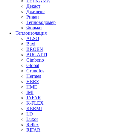
ZETKAMA
Декаст
Джилекс
Ридан
Тепловодомер
Формат
Теплоизоляция
ALSO
Baxi
BROEN
BUGATTI
Cimberio
Global
Grundfos
Hermes
HERZ
HME
IMI
JAFAR
K-FLEX
KERMI
LD
Luxor
Reflex
RIFAR