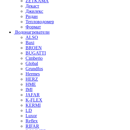
ZETKAMA
Декаст
Джилекс
Ридан
Тепловодомер
Формат
Водонагреватели
ALSO
Baxi
BROEN
BUGATTI
Cimberio
Global
Grundfos
Hermes
HERZ
HME
IMI
JAFAR
K-FLEX
KERMI
LD
Luxor
Reflex
RIFAR