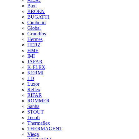
ALSO
Baxi
BROEN
BUGATTI
Cimberio
Global
Grundfos
Hermes
HERZ
HME
IMI
JAFAR
K-FLEX
KERMI
LD
Luxor
Reflex
RIFAR
ROMMER
Sanha
STOUT
Tecofi
Thermaflex
THERMAGENT
Viega