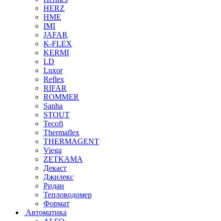
HERZ
HME
IMI
JAFAR
K-FLEX
KERMI
LD
Luxor
Reflex
RIFAR
ROMMER
Sanha
STOUT
Tecofi
Thermaflex
THERMAGENT
Viega
ZETKAMA
Декаст
Джилекс
Ридан
Тепловодомер
Формат
Автоматика