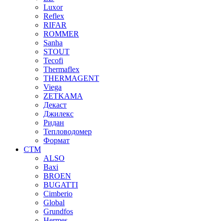
Luxor
Reflex
RIFAR
ROMMER
Sanha
STOUT
Tecofi
Thermaflex
THERMAGENT
Viega
ZETKAMA
Декаст
Джилекс
Ридан
Тепловодомер
Формат
СТМ
ALSO
Baxi
BROEN
BUGATTI
Cimberio
Global
Grundfos
Hermes