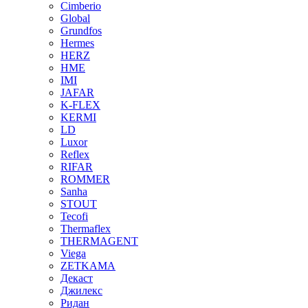
Cimberio
Global
Grundfos
Hermes
HERZ
HME
IMI
JAFAR
K-FLEX
KERMI
LD
Luxor
Reflex
RIFAR
ROMMER
Sanha
STOUT
Tecofi
Thermaflex
THERMAGENT
Viega
ZETKAMA
Декаст
Джилекс
Ридан