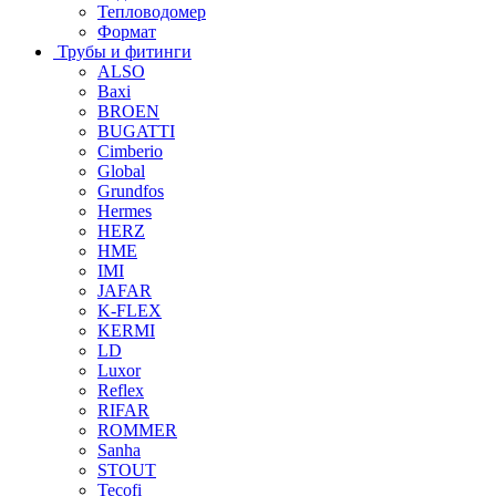
Тепловодомер
Формат
Трубы и фитинги
ALSO
Baxi
BROEN
BUGATTI
Cimberio
Global
Grundfos
Hermes
HERZ
HME
IMI
JAFAR
K-FLEX
KERMI
LD
Luxor
Reflex
RIFAR
ROMMER
Sanha
STOUT
Tecofi