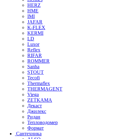
HERZ
HME
IMI
JAFAR
K-FLEX
KERMI
LD
Luxor
Reflex
RIFAR
ROMMER
Sanha
STOUT
Tecofi
Thermaflex
THERMAGENT
Viega
ZETKAMA
Декаст
Джилекс
Ридан
Тепловодомер
Формат
Сантехника