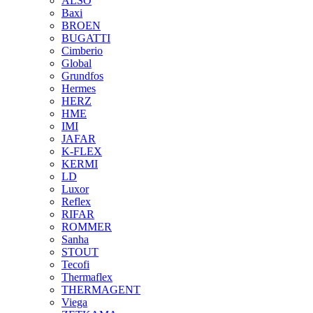
ALSO
Baxi
BROEN
BUGATTI
Cimberio
Global
Grundfos
Hermes
HERZ
HME
IMI
JAFAR
K-FLEX
KERMI
LD
Luxor
Reflex
RIFAR
ROMMER
Sanha
STOUT
Tecofi
Thermaflex
THERMAGENT
Viega