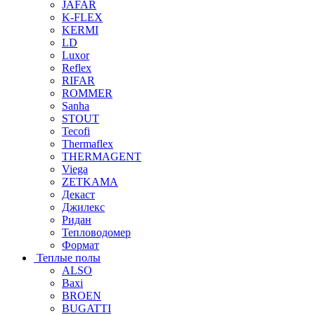
JAFAR
K-FLEX
KERMI
LD
Luxor
Reflex
RIFAR
ROMMER
Sanha
STOUT
Tecofi
Thermaflex
THERMAGENT
Viega
ZETKAMA
Декаст
Джилекс
Ридан
Тепловодомер
Формат
Теплые полы
ALSO
Baxi
BROEN
BUGATTI