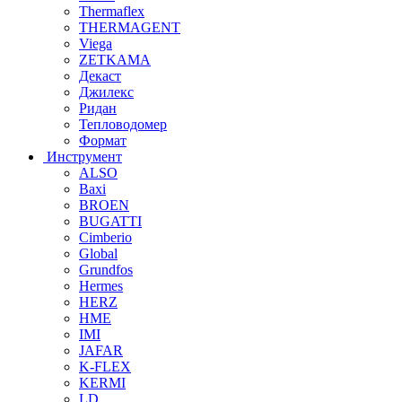
Thermaflex
THERMAGENT
Viega
ZETKAMA
Декаст
Джилекс
Ридан
Тепловодомер
Формат
Инструмент
ALSO
Baxi
BROEN
BUGATTI
Cimberio
Global
Grundfos
Hermes
HERZ
HME
IMI
JAFAR
K-FLEX
KERMI
LD