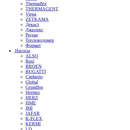
Thermaflex
THERMAGENT
Viega
ZETKAMA
Декаст
Джилекс
Ридан
Тепловодомер
Формат
Насосы
ALSO
Baxi
BROEN
BUGATTI
Cimberio
Global
Grundfos
Hermes
HERZ
HME
IMI
JAFAR
K-FLEX
KERMI
LD