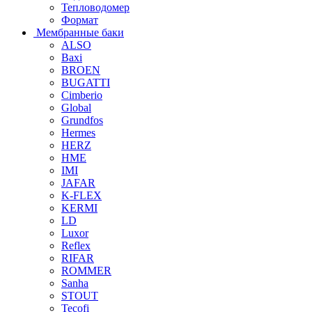
Тепловодомер
Формат
Мембранные баки
ALSO
Baxi
BROEN
BUGATTI
Cimberio
Global
Grundfos
Hermes
HERZ
HME
IMI
JAFAR
K-FLEX
KERMI
LD
Luxor
Reflex
RIFAR
ROMMER
Sanha
STOUT
Tecofi