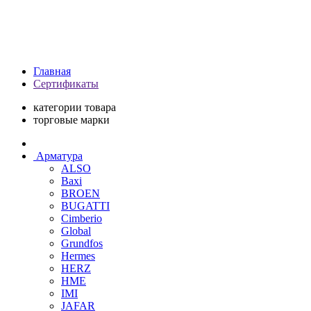
Главная
Сертификаты
категории товара
торговые марки
Арматура
ALSO
Baxi
BROEN
BUGATTI
Cimberio
Global
Grundfos
Hermes
HERZ
HME
IMI
JAFAR