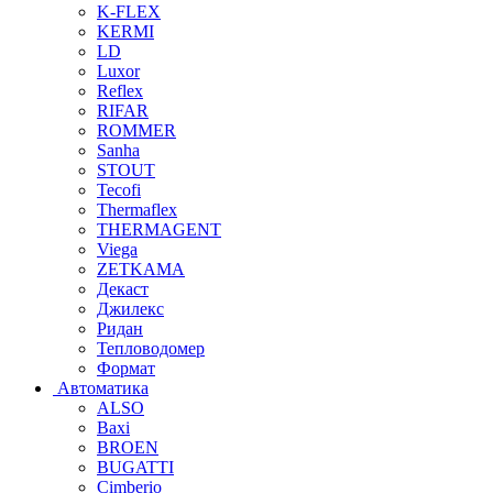
K-FLEX
KERMI
LD
Luxor
Reflex
RIFAR
ROMMER
Sanha
STOUT
Tecofi
Thermaflex
THERMAGENT
Viega
ZETKAMA
Декаст
Джилекс
Ридан
Тепловодомер
Формат
Автоматика
ALSO
Baxi
BROEN
BUGATTI
Cimberio