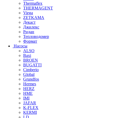
Thermaflex
THERMAGENT
Viega
ZETKAMA
Декаст
Джилекс
Ридан
Тепловодомер
Формат
Насосы
ALSO
Baxi
BROEN
BUGATTI
Cimberio
Global
Grundfos
Hermes
HERZ
HME
IMI
JAFAR
K-FLEX
KERMI
LD