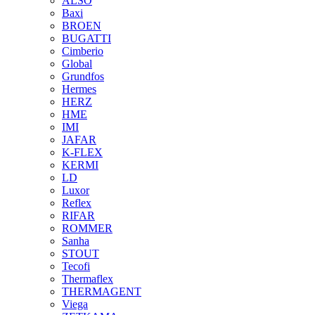
ALSO
Baxi
BROEN
BUGATTI
Cimberio
Global
Grundfos
Hermes
HERZ
HME
IMI
JAFAR
K-FLEX
KERMI
LD
Luxor
Reflex
RIFAR
ROMMER
Sanha
STOUT
Tecofi
Thermaflex
THERMAGENT
Viega