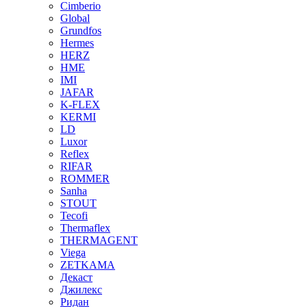
Cimberio
Global
Grundfos
Hermes
HERZ
HME
IMI
JAFAR
K-FLEX
KERMI
LD
Luxor
Reflex
RIFAR
ROMMER
Sanha
STOUT
Tecofi
Thermaflex
THERMAGENT
Viega
ZETKAMA
Декаст
Джилекс
Ридан