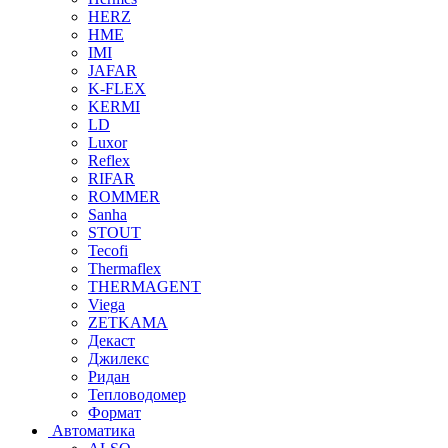
HERZ
HME
IMI
JAFAR
K-FLEX
KERMI
LD
Luxor
Reflex
RIFAR
ROMMER
Sanha
STOUT
Tecofi
Thermaflex
THERMAGENT
Viega
ZETKAMA
Декаст
Джилекс
Ридан
Тепловодомер
Формат
Автоматика