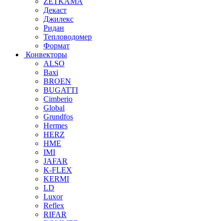
ZETKAMA
Декаст
Джилекс
Ридан
Тепловодомер
Формат
Конвекторы
ALSO
Baxi
BROEN
BUGATTI
Cimberio
Global
Grundfos
Hermes
HERZ
HME
IMI
JAFAR
K-FLEX
KERMI
LD
Luxor
Reflex
RIFAR