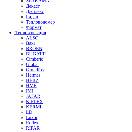
ZETKAMA
Декаст
Джилекс
Ридан
Тепловодомер
Формат
Теплоизоляция
ALSO
Baxi
BROEN
BUGATTI
Cimberio
Global
Grundfos
Hermes
HERZ
HME
IMI
JAFAR
K-FLEX
KERMI
LD
Luxor
Reflex
RIFAR