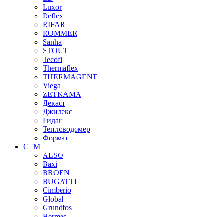
Luxor
Reflex
RIFAR
ROMMER
Sanha
STOUT
Tecofi
Thermaflex
THERMAGENT
Viega
ZETKAMA
Декаст
Джилекс
Ридан
Тепловодомер
Формат
СТМ
ALSO
Baxi
BROEN
BUGATTI
Cimberio
Global
Grundfos
Hermes