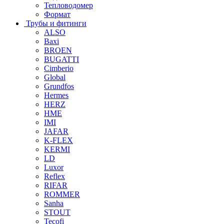
Тепловодомер
Формат
Трубы и фитинги
ALSO
Baxi
BROEN
BUGATTI
Cimberio
Global
Grundfos
Hermes
HERZ
HME
IMI
JAFAR
K-FLEX
KERMI
LD
Luxor
Reflex
RIFAR
ROMMER
Sanha
STOUT
Tecofi