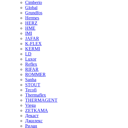
Cimberio
Global
Grundfos
Hermes
HERZ
HME
IMI
JAFAR
K-FLEX
KERMI
LD
Luxor
Reflex
RIFAR
ROMMER
Sanha
STOUT
Tecofi
Thermaflex
THERMAGENT
Viega
ZETKAMA
Декаст
Джилекс
Ридан