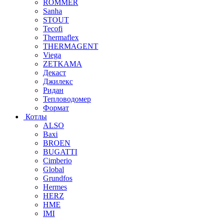
ROMMER
Sanha
STOUT
Tecofi
Thermaflex
THERMAGENT
Viega
ZETKAMA
Декаст
Джилекс
Ридан
Тепловодомер
Формат
Котлы
ALSO
Baxi
BROEN
BUGATTI
Cimberio
Global
Grundfos
Hermes
HERZ
HME
IMI