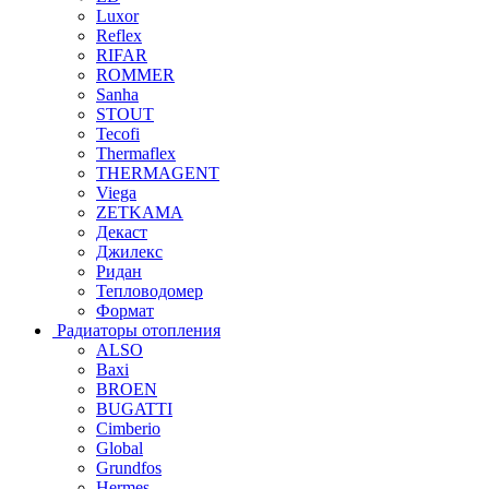
Luxor
Reflex
RIFAR
ROMMER
Sanha
STOUT
Tecofi
Thermaflex
THERMAGENT
Viega
ZETKAMA
Декаст
Джилекс
Ридан
Тепловодомер
Формат
Радиаторы отопления
ALSO
Baxi
BROEN
BUGATTI
Cimberio
Global
Grundfos
Hermes