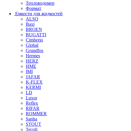
Тепловодомер
Формат
Емкости для жидкостей
ALSO
Baxi
BROEN
BUGATTI
Cimberio
Global
Grundfos
Hermes
HERZ
HME
IMI
JAFAR
K-FLEX
KERMI
LD
Luxor
Reflex
RIFAR
ROMMER
Sanha
STOUT
Tecofi