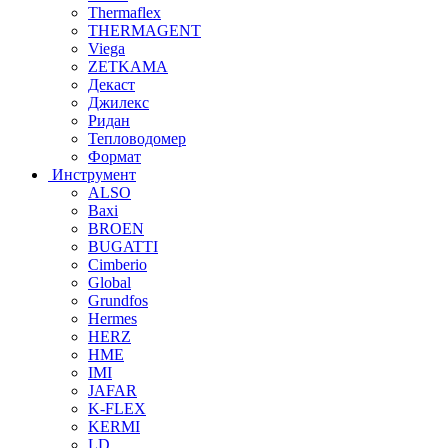
Thermaflex
THERMAGENT
Viega
ZETKAMA
Декаст
Джилекс
Ридан
Тепловодомер
Формат
Инструмент
ALSO
Baxi
BROEN
BUGATTI
Cimberio
Global
Grundfos
Hermes
HERZ
HME
IMI
JAFAR
K-FLEX
KERMI
LD