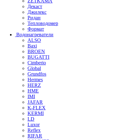
ZETKAMA
Декаст
Джилекс
Ридан
Тепловодомер
Формат
Водонагреватели
ALSO
Baxi
BROEN
BUGATTI
Cimberio
Global
Grundfos
Hermes
HERZ
HME
IMI
JAFAR
K-FLEX
KERMI
LD
Luxor
Reflex
RIFAR