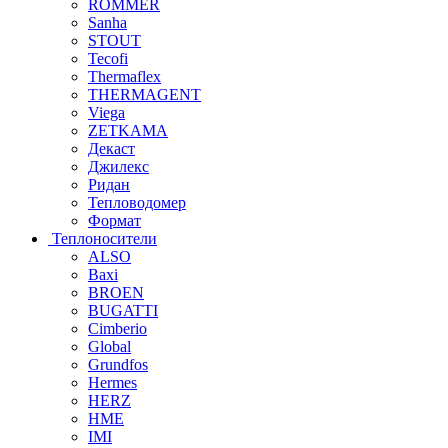
ROMMER
Sanha
STOUT
Tecofi
Thermaflex
THERMAGENT
Viega
ZETKAMA
Декаст
Джилекс
Ридан
Тепловодомер
Формат
Теплоносители
ALSO
Baxi
BROEN
BUGATTI
Cimberio
Global
Grundfos
Hermes
HERZ
HME
IMI