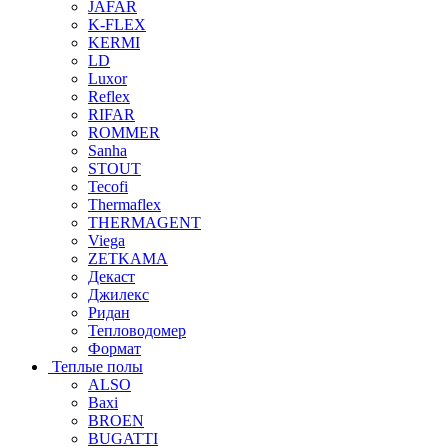
JAFAR
K-FLEX
KERMI
LD
Luxor
Reflex
RIFAR
ROMMER
Sanha
STOUT
Tecofi
Thermaflex
THERMAGENT
Viega
ZETKAMA
Декаст
Джилекс
Ридан
Тепловодомер
Формат
Теплые полы
ALSO
Baxi
BROEN
BUGATTI