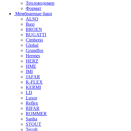
Тепловодомер
Формат
Мембранные баки
ALSO
Baxi
BROEN
BUGATTI
Cimberio
Global
Grundfos
Hermes
HERZ
HME
IMI
JAFAR
K-FLEX
KERMI
LD
Luxor
Reflex
RIFAR
ROMMER
Sanha
STOUT
Tecofi