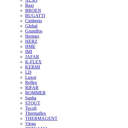
ALSO
Baxi
BROEN
BUGATTI
Cimberio
Global
Grundfos
Hermes
HERZ
HME
IMI
JAFAR
K-FLEX
KERMI
LD
Luxor
Reflex
RIFAR
ROMMER
Sanha
STOUT
Tecofi
Thermaflex
THERMAGENT
Viega