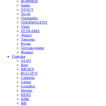
ROMMER
Sanha
STOUT
Tecofi
Thermaflex
THERMAGENT
Viega
ZETKAMA
Декаст
Джилекс
Ридан
Тепловодомер
Формат
Горелки
ALSO
Baxi
BROEN
BUGATTI
Cimberio
Global
Grundfos
Hermes
HERZ
HME
IMI