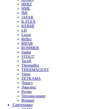
HERZ
HME
IMI
JAFAR
K-FLEX
KERMI
LD
Luxor
Reflex
RIFAR
ROMMER
Sanha
STOUT
Tecofi
Thermaflex
THERMAGENT
Viega
ZETKAMA
Декаст
Джилекс
Ридан
Тепловодомер
Формат
Сантехника