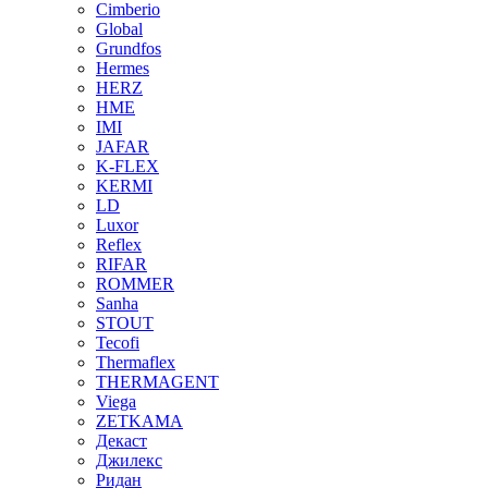
Cimberio
Global
Grundfos
Hermes
HERZ
HME
IMI
JAFAR
K-FLEX
KERMI
LD
Luxor
Reflex
RIFAR
ROMMER
Sanha
STOUT
Tecofi
Thermaflex
THERMAGENT
Viega
ZETKAMA
Декаст
Джилекс
Ридан