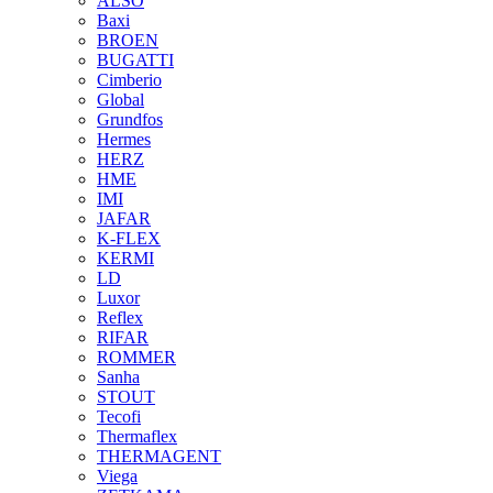
ALSO
Baxi
BROEN
BUGATTI
Cimberio
Global
Grundfos
Hermes
HERZ
HME
IMI
JAFAR
K-FLEX
KERMI
LD
Luxor
Reflex
RIFAR
ROMMER
Sanha
STOUT
Tecofi
Thermaflex
THERMAGENT
Viega