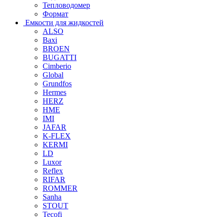
Тепловодомер
Формат
Емкости для жидкостей
ALSO
Baxi
BROEN
BUGATTI
Cimberio
Global
Grundfos
Hermes
HERZ
HME
IMI
JAFAR
K-FLEX
KERMI
LD
Luxor
Reflex
RIFAR
ROMMER
Sanha
STOUT
Tecofi