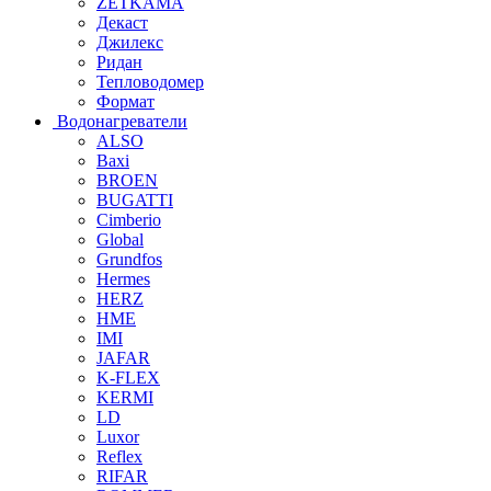
ZETKAMA
Декаст
Джилекс
Ридан
Тепловодомер
Формат
Водонагреватели
ALSO
Baxi
BROEN
BUGATTI
Cimberio
Global
Grundfos
Hermes
HERZ
HME
IMI
JAFAR
K-FLEX
KERMI
LD
Luxor
Reflex
RIFAR