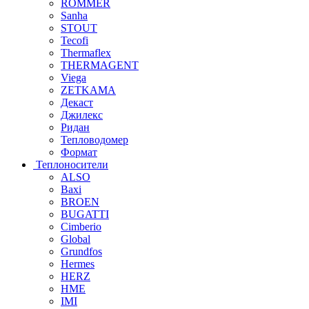
ROMMER
Sanha
STOUT
Tecofi
Thermaflex
THERMAGENT
Viega
ZETKAMA
Декаст
Джилекс
Ридан
Тепловодомер
Формат
Теплоносители
ALSO
Baxi
BROEN
BUGATTI
Cimberio
Global
Grundfos
Hermes
HERZ
HME
IMI