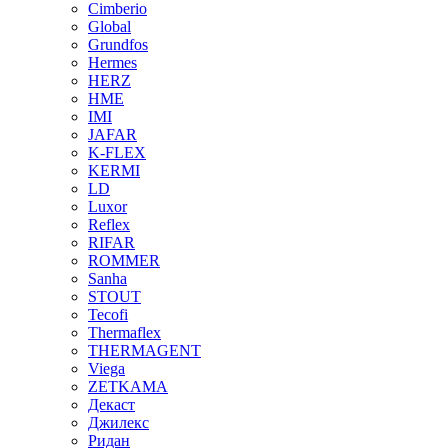
Cimberio
Global
Grundfos
Hermes
HERZ
HME
IMI
JAFAR
K-FLEX
KERMI
LD
Luxor
Reflex
RIFAR
ROMMER
Sanha
STOUT
Tecofi
Thermaflex
THERMAGENT
Viega
ZETKAMA
Декаст
Джилекс
Ридан