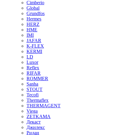
Cimberio
Global
Grundfos
Hermes
HERZ
HME
IMI
JAFAR
K-FLEX
KERMI
LD
Luxor
Reflex
RIFAR
ROMMER
Sanha
STOUT
Tecofi
Thermaflex
THERMAGENT
Viega
ZETKAMA
Декаст
Джилекс
Ридан