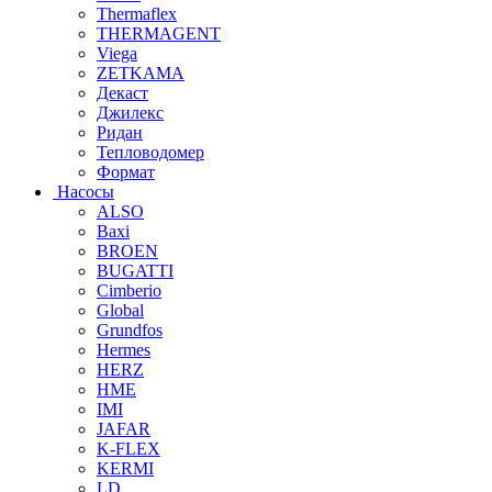
Thermaflex
THERMAGENT
Viega
ZETKAMA
Декаст
Джилекс
Ридан
Тепловодомер
Формат
Насосы
ALSO
Baxi
BROEN
BUGATTI
Cimberio
Global
Grundfos
Hermes
HERZ
HME
IMI
JAFAR
K-FLEX
KERMI
LD