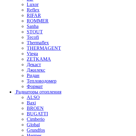
Luxor
Reflex
RIFAR
ROMMER
Sanha
STOUT
Tecofi
Thermaflex
THERMAGENT
Viega
ZETKAMA
Декаст
Джилекс
Ридан
Тепловодомер
Формат
Радиаторы отопления
ALSO
Baxi
BROEN
BUGATTI
Cimberio
Global
Grundfos
Hermes