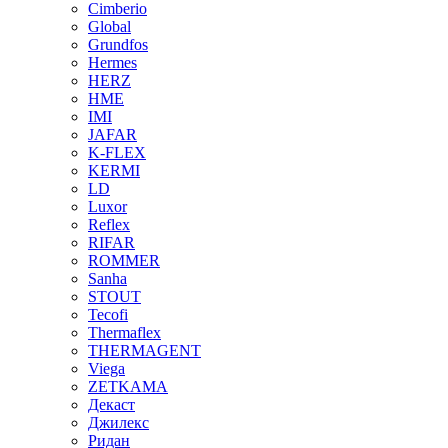
Cimberio
Global
Grundfos
Hermes
HERZ
HME
IMI
JAFAR
K-FLEX
KERMI
LD
Luxor
Reflex
RIFAR
ROMMER
Sanha
STOUT
Tecofi
Thermaflex
THERMAGENT
Viega
ZETKAMA
Декаст
Джилекс
Ридан