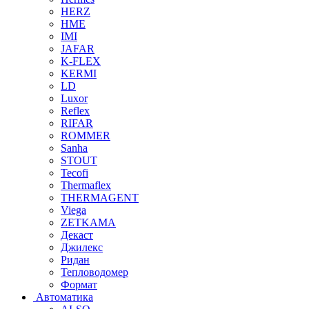
HERZ
HME
IMI
JAFAR
K-FLEX
KERMI
LD
Luxor
Reflex
RIFAR
ROMMER
Sanha
STOUT
Tecofi
Thermaflex
THERMAGENT
Viega
ZETKAMA
Декаст
Джилекс
Ридан
Тепловодомер
Формат
Автоматика