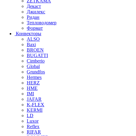
ZETKAMA
Декаст
Джилекс
Ридан
Тепловодомер
Формат
Конвекторы
ALSO
Baxi
BROEN
BUGATTI
Cimberio
Global
Grundfos
Hermes
HERZ
HME
IMI
JAFAR
K-FLEX
KERMI
LD
Luxor
Reflex
RIFAR