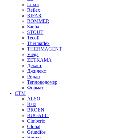
Luxor
Reflex
RIFAR
ROMMER
Sanha
STOUT
Tecofi
Thermaflex
THERMAGENT
Viega
ZETKAMA
Декаст
Джилекс
Ридан
Тепловодомер
Формат
СТМ
ALSO
Baxi
BROEN
BUGATTI
Cimberio
Global
Grundfos
Hermes