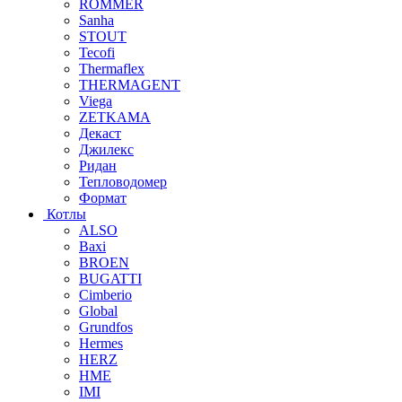
ROMMER
Sanha
STOUT
Tecofi
Thermaflex
THERMAGENT
Viega
ZETKAMA
Декаст
Джилекс
Ридан
Тепловодомер
Формат
Котлы
ALSO
Baxi
BROEN
BUGATTI
Cimberio
Global
Grundfos
Hermes
HERZ
HME
IMI