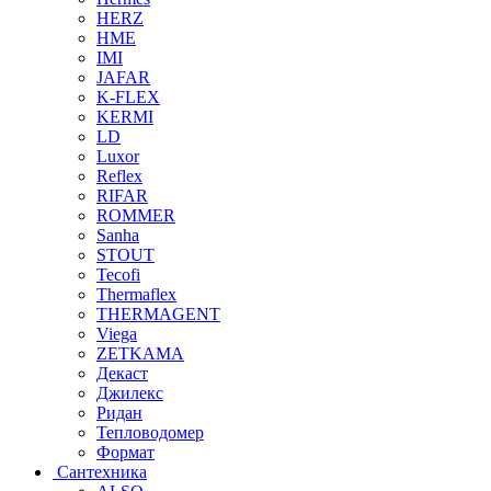
HERZ
HME
IMI
JAFAR
K-FLEX
KERMI
LD
Luxor
Reflex
RIFAR
ROMMER
Sanha
STOUT
Tecofi
Thermaflex
THERMAGENT
Viega
ZETKAMA
Декаст
Джилекс
Ридан
Тепловодомер
Формат
Сантехника