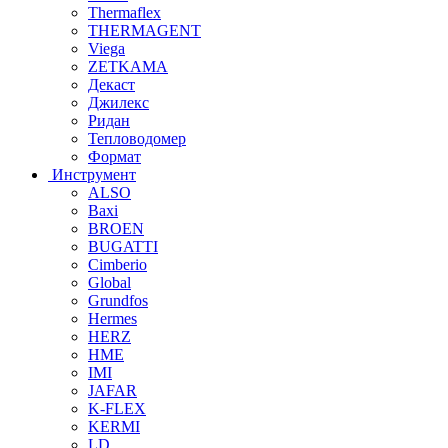
Thermaflex
THERMAGENT
Viega
ZETKAMA
Декаст
Джилекс
Ридан
Тепловодомер
Формат
Инструмент
ALSO
Baxi
BROEN
BUGATTI
Cimberio
Global
Grundfos
Hermes
HERZ
HME
IMI
JAFAR
K-FLEX
KERMI
LD