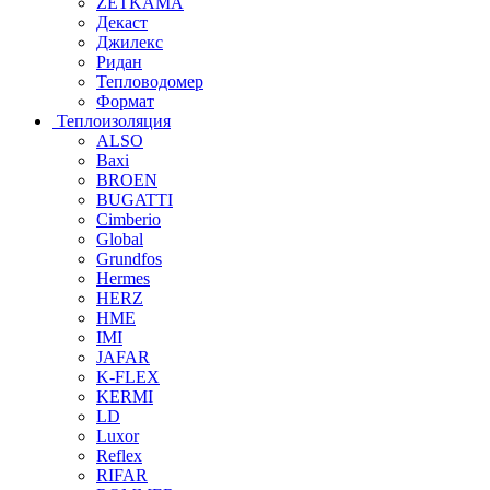
ZETKAMA
Декаст
Джилекс
Ридан
Тепловодомер
Формат
Теплоизоляция
ALSO
Baxi
BROEN
BUGATTI
Cimberio
Global
Grundfos
Hermes
HERZ
HME
IMI
JAFAR
K-FLEX
KERMI
LD
Luxor
Reflex
RIFAR