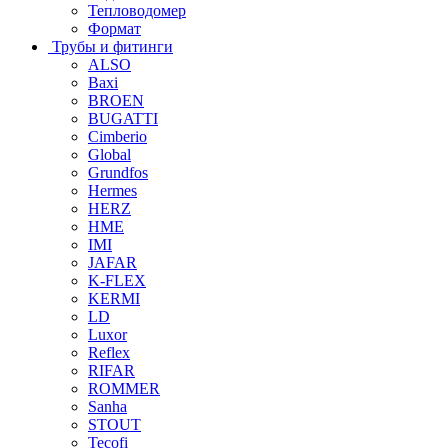
Тепловодомер
Формат
Трубы и фитинги
ALSO
Baxi
BROEN
BUGATTI
Cimberio
Global
Grundfos
Hermes
HERZ
HME
IMI
JAFAR
K-FLEX
KERMI
LD
Luxor
Reflex
RIFAR
ROMMER
Sanha
STOUT
Tecofi