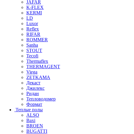
JAFAR
K-FLEX
KERMI
LD
Luxor
Reflex
RIFAR
ROMMER
Sanha
STOUT
Tecofi
Thermaflex
THERMAGENT
Viega
ZETKAMA
Декаст
Джилекс
Ридан
Тепловодомер
Формат
Теплые полы
ALSO
Baxi
BROEN
BUGATTI