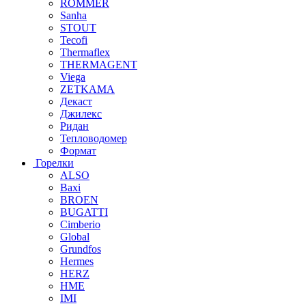
ROMMER
Sanha
STOUT
Tecofi
Thermaflex
THERMAGENT
Viega
ZETKAMA
Декаст
Джилекс
Ридан
Тепловодомер
Формат
Горелки
ALSO
Baxi
BROEN
BUGATTI
Cimberio
Global
Grundfos
Hermes
HERZ
HME
IMI