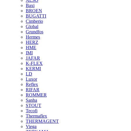
ALSO
Baxi
BROEN
BUGATTI
Cimberio
Global
Grundfos
Hermes
HERZ
HME
IMI
JAFAR
K-FLEX
KERMI
LD
Luxor
Reflex
RIFAR
ROMMER
Sanha
STOUT
Tecofi
Thermaflex
THERMAGENT
Viega