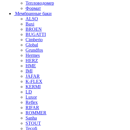
Тепловодомер
Формат
Мембранные баки
ALSO
Baxi
BROEN
BUGATTI
Cimberio
Global
Grundfos
Hermes
HERZ
HME
IMI
JAFAR
K-FLEX
KERMI
LD
Luxor
Reflex
RIFAR
ROMMER
Sanha
STOUT
Tecofi