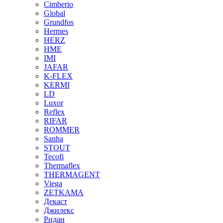
Cimberio
Global
Grundfos
Hermes
HERZ
HME
IMI
JAFAR
K-FLEX
KERMI
LD
Luxor
Reflex
RIFAR
ROMMER
Sanha
STOUT
Tecofi
Thermaflex
THERMAGENT
Viega
ZETKAMA
Декаст
Джилекс
Ридан