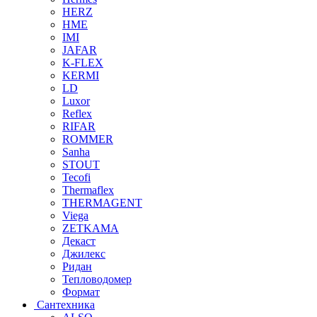
HERZ
HME
IMI
JAFAR
K-FLEX
KERMI
LD
Luxor
Reflex
RIFAR
ROMMER
Sanha
STOUT
Tecofi
Thermaflex
THERMAGENT
Viega
ZETKAMA
Декаст
Джилекс
Ридан
Тепловодомер
Формат
Сантехника