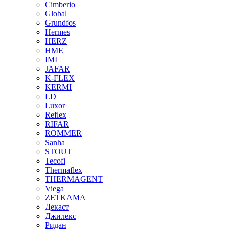
Cimberio
Global
Grundfos
Hermes
HERZ
HME
IMI
JAFAR
K-FLEX
KERMI
LD
Luxor
Reflex
RIFAR
ROMMER
Sanha
STOUT
Tecofi
Thermaflex
THERMAGENT
Viega
ZETKAMA
Декаст
Джилекс
Ридан