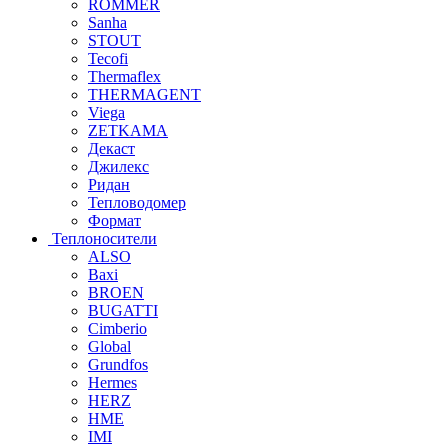
ROMMER
Sanha
STOUT
Tecofi
Thermaflex
THERMAGENT
Viega
ZETKAMA
Декаст
Джилекс
Ридан
Тепловодомер
Формат
Теплоносители
ALSO
Baxi
BROEN
BUGATTI
Cimberio
Global
Grundfos
Hermes
HERZ
HME
IMI