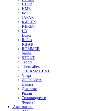
HERZ
HME
IMI
JAFAR
K-FLEX
KERMI
LD
Luxor
Reflex
RIFAR
ROMMER
Sanha
STOUT
Tecofi
Thermaflex
THERMAGENT
Viega
ZETKAMA
Декаст
Джилекс
Ридан
Тепловодомер
Формат
Автоматика