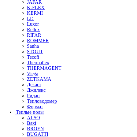
JAFAR
K-FLEX
KERMI
LD
Luxor
Reflex
RIFAR
ROMMER
Sanha
STOUT
Tecofi
Thermaflex
THERMAGENT
Viega
ZETKAMA
Декаст
Джилекс
Ридан
Тепловодомер
Формат
Теплые полы
ALSO
Baxi
BROEN
BUGATTI