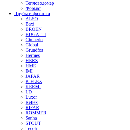
Тепловодомер
Формат
Трубы и фитинги
ALSO
Baxi
BROEN
BUGATTI
Cimberio
Global
Grundfos
Hermes
HERZ
HME
IMI
JAFAR
K-FLEX
KERMI
LD
Luxor
Reflex
RIFAR
ROMMER
Sanha
STOUT
Tecofi