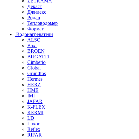
ZETKAMA
Декаст
Джилекс
Ридан
Тепловодомер
Формат
Водонагреватели
ALSO
Baxi
BROEN
BUGATTI
Cimberio
Global
Grundfos
Hermes
HERZ
HME
IMI
JAFAR
K-FLEX
KERMI
LD
Luxor
Reflex
RIFAR