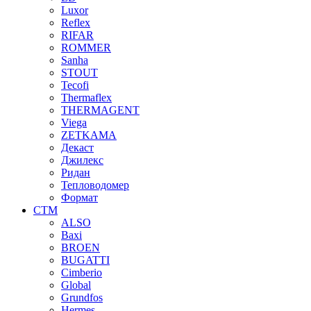
Luxor
Reflex
RIFAR
ROMMER
Sanha
STOUT
Tecofi
Thermaflex
THERMAGENT
Viega
ZETKAMA
Декаст
Джилекс
Ридан
Тепловодомер
Формат
СТМ
ALSO
Baxi
BROEN
BUGATTI
Cimberio
Global
Grundfos
Hermes