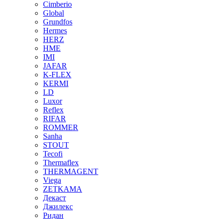
Cimberio
Global
Grundfos
Hermes
HERZ
HME
IMI
JAFAR
K-FLEX
KERMI
LD
Luxor
Reflex
RIFAR
ROMMER
Sanha
STOUT
Tecofi
Thermaflex
THERMAGENT
Viega
ZETKAMA
Декаст
Джилекс
Ридан