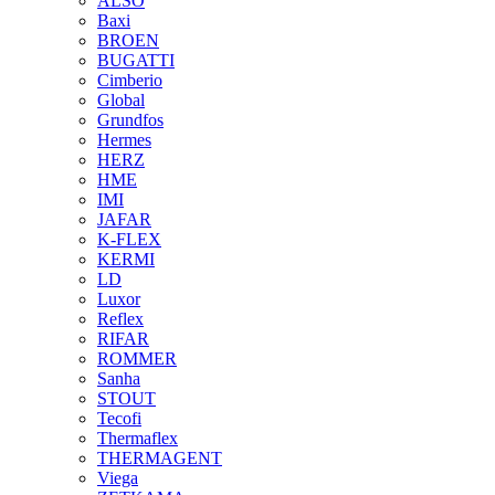
ALSO
Baxi
BROEN
BUGATTI
Cimberio
Global
Grundfos
Hermes
HERZ
HME
IMI
JAFAR
K-FLEX
KERMI
LD
Luxor
Reflex
RIFAR
ROMMER
Sanha
STOUT
Tecofi
Thermaflex
THERMAGENT
Viega