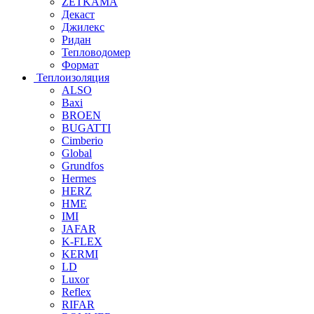
ZETKAMA
Декаст
Джилекс
Ридан
Тепловодомер
Формат
Теплоизоляция
ALSO
Baxi
BROEN
BUGATTI
Cimberio
Global
Grundfos
Hermes
HERZ
HME
IMI
JAFAR
K-FLEX
KERMI
LD
Luxor
Reflex
RIFAR