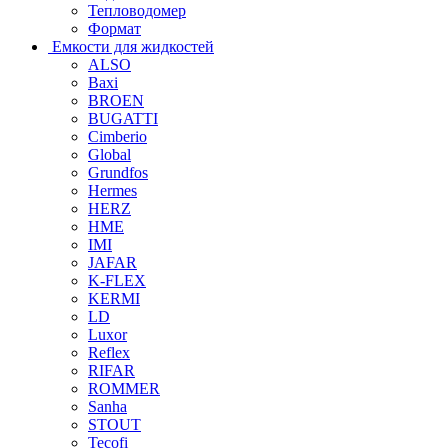
Тепловодомер
Формат
Емкости для жидкостей
ALSO
Baxi
BROEN
BUGATTI
Cimberio
Global
Grundfos
Hermes
HERZ
HME
IMI
JAFAR
K-FLEX
KERMI
LD
Luxor
Reflex
RIFAR
ROMMER
Sanha
STOUT
Tecofi