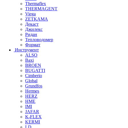
Thermaflex
THERMAGENT
Viega
ZETKAMA
Декаст
Джилекс
Ридан
Тепловодомер
Формат
Инструмент
ALSO
Baxi
BROEN
BUGATTI
Cimberio
Global
Grundfos
Hermes
HERZ
HME
IMI
JAFAR
K-FLEX
KERMI
LD