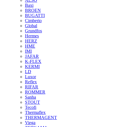
ALSO
Baxi
BROEN
BUGATTI
Cimberio
Global
Grundfos
Hermes
HERZ
HME
IMI
JAFAR
K-FLEX
KERMI
LD
Luxor
Reflex
RIFAR
ROMMER
Sanha
STOUT
Tecofi
Thermaflex
THERMAGENT
Viega