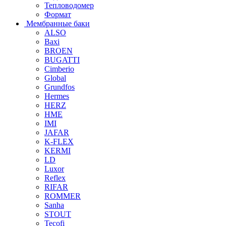
Тепловодомер
Формат
Мембранные баки
ALSO
Baxi
BROEN
BUGATTI
Cimberio
Global
Grundfos
Hermes
HERZ
HME
IMI
JAFAR
K-FLEX
KERMI
LD
Luxor
Reflex
RIFAR
ROMMER
Sanha
STOUT
Tecofi