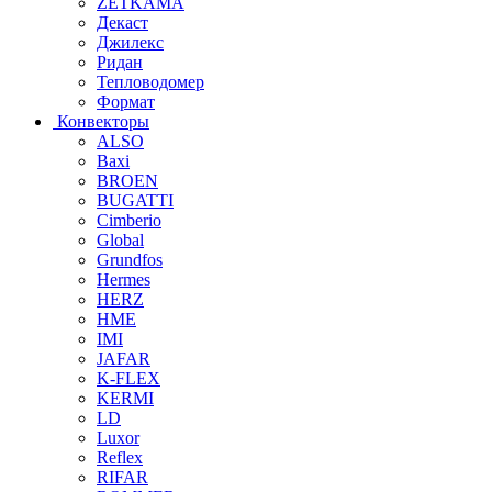
ZETKAMA
Декаст
Джилекс
Ридан
Тепловодомер
Формат
Конвекторы
ALSO
Baxi
BROEN
BUGATTI
Cimberio
Global
Grundfos
Hermes
HERZ
HME
IMI
JAFAR
K-FLEX
KERMI
LD
Luxor
Reflex
RIFAR