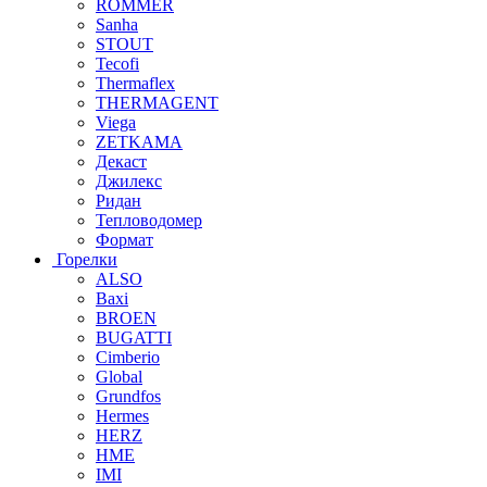
ROMMER
Sanha
STOUT
Tecofi
Thermaflex
THERMAGENT
Viega
ZETKAMA
Декаст
Джилекс
Ридан
Тепловодомер
Формат
Горелки
ALSO
Baxi
BROEN
BUGATTI
Cimberio
Global
Grundfos
Hermes
HERZ
HME
IMI