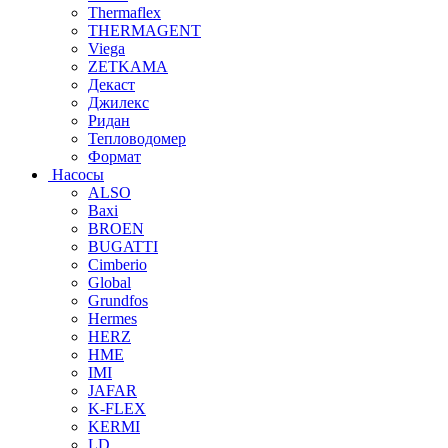
Thermaflex
THERMAGENT
Viega
ZETKAMA
Декаст
Джилекс
Ридан
Тепловодомер
Формат
Насосы
ALSO
Baxi
BROEN
BUGATTI
Cimberio
Global
Grundfos
Hermes
HERZ
HME
IMI
JAFAR
K-FLEX
KERMI
LD