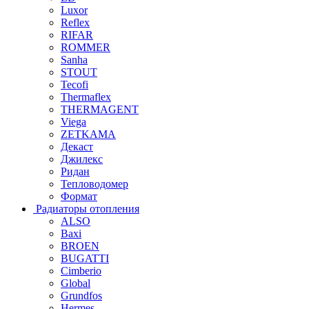
Luxor
Reflex
RIFAR
ROMMER
Sanha
STOUT
Tecofi
Thermaflex
THERMAGENT
Viega
ZETKAMA
Декаст
Джилекс
Ридан
Тепловодомер
Формат
Радиаторы отопления
ALSO
Baxi
BROEN
BUGATTI
Cimberio
Global
Grundfos
Hermes