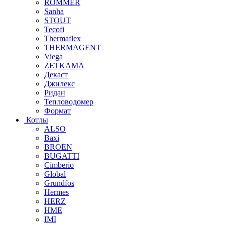
ROMMER
Sanha
STOUT
Tecofi
Thermaflex
THERMAGENT
Viega
ZETKAMA
Декаст
Джилекс
Ридан
Тепловодомер
Формат
Котлы
ALSO
Baxi
BROEN
BUGATTI
Cimberio
Global
Grundfos
Hermes
HERZ
HME
IMI