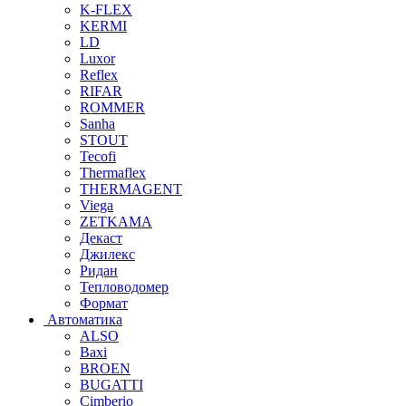
K-FLEX
KERMI
LD
Luxor
Reflex
RIFAR
ROMMER
Sanha
STOUT
Tecofi
Thermaflex
THERMAGENT
Viega
ZETKAMA
Декаст
Джилекс
Ридан
Тепловодомер
Формат
Автоматика
ALSO
Baxi
BROEN
BUGATTI
Cimberio