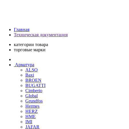
Главная
Техническая документация
категории товара
торговые марки
Арматура
ALSO
Baxi
BROEN
BUGATTI
Cimberio
Global
Grundfos
Hermes
HERZ
HME
IMI
JAFAR