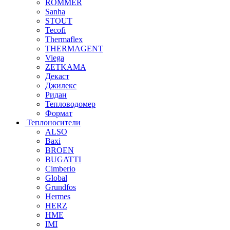
ROMMER
Sanha
STOUT
Tecofi
Thermaflex
THERMAGENT
Viega
ZETKAMA
Декаст
Джилекс
Ридан
Тепловодомер
Формат
Теплоносители
ALSO
Baxi
BROEN
BUGATTI
Cimberio
Global
Grundfos
Hermes
HERZ
HME
IMI