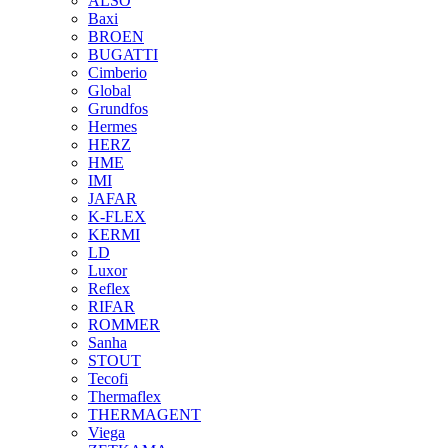
ALSO
Baxi
BROEN
BUGATTI
Cimberio
Global
Grundfos
Hermes
HERZ
HME
IMI
JAFAR
K-FLEX
KERMI
LD
Luxor
Reflex
RIFAR
ROMMER
Sanha
STOUT
Tecofi
Thermaflex
THERMAGENT
Viega