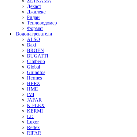
ZETKAMA
Декаст
Джилекс
Ридан
Тепловодомер
Формат
Водонагреватели
ALSO
Baxi
BROEN
BUGATTI
Cimberio
Global
Grundfos
Hermes
HERZ
HME
IMI
JAFAR
K-FLEX
KERMI
LD
Luxor
Reflex
RIFAR