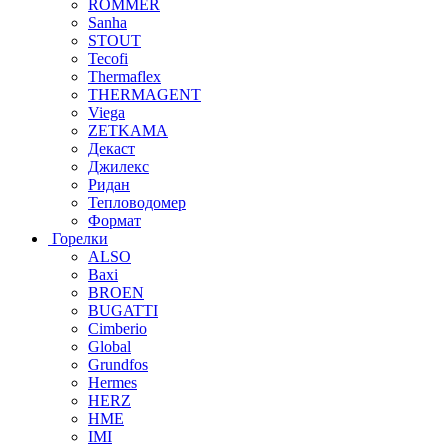
ROMMER
Sanha
STOUT
Tecofi
Thermaflex
THERMAGENT
Viega
ZETKAMA
Декаст
Джилекс
Ридан
Тепловодомер
Формат
Горелки
ALSO
Baxi
BROEN
BUGATTI
Cimberio
Global
Grundfos
Hermes
HERZ
HME
IMI