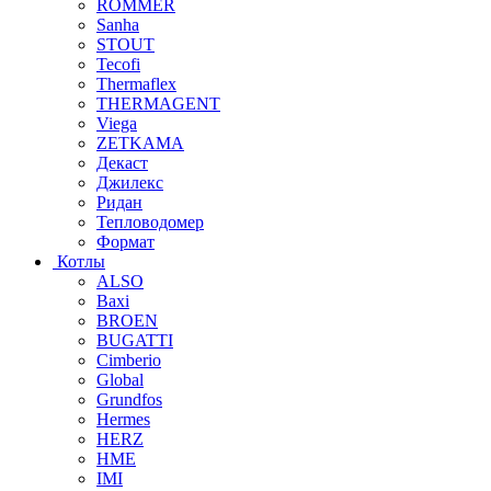
ROMMER
Sanha
STOUT
Tecofi
Thermaflex
THERMAGENT
Viega
ZETKAMA
Декаст
Джилекс
Ридан
Тепловодомер
Формат
Котлы
ALSO
Baxi
BROEN
BUGATTI
Cimberio
Global
Grundfos
Hermes
HERZ
HME
IMI