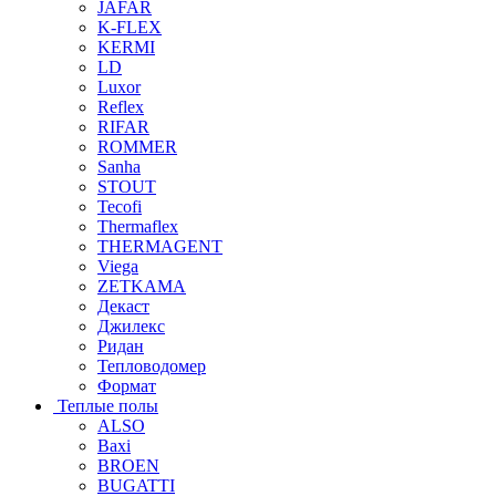
JAFAR
K-FLEX
KERMI
LD
Luxor
Reflex
RIFAR
ROMMER
Sanha
STOUT
Tecofi
Thermaflex
THERMAGENT
Viega
ZETKAMA
Декаст
Джилекс
Ридан
Тепловодомер
Формат
Теплые полы
ALSO
Baxi
BROEN
BUGATTI