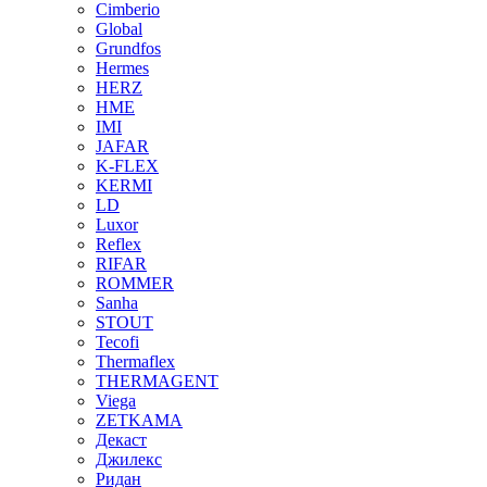
Cimberio
Global
Grundfos
Hermes
HERZ
HME
IMI
JAFAR
K-FLEX
KERMI
LD
Luxor
Reflex
RIFAR
ROMMER
Sanha
STOUT
Tecofi
Thermaflex
THERMAGENT
Viega
ZETKAMA
Декаст
Джилекс
Ридан