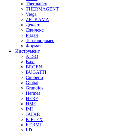
Thermaflex
THERMAGENT
Viega
ZETKAMA
Декаст
Джилекс
Ридан
Тепловодомер
Формат
Инструмент
ALSO
Baxi
BROEN
BUGATTI
Cimberio
Global
Grundfos
Hermes
HERZ
HME
IMI
JAFAR
K-FLEX
KERMI
LD