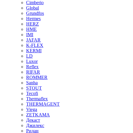
Cimberio
Global
Grundfos
Hermes
HERZ
HME
IMI
JAFAR
K-FLEX
KERMI
LD
Luxor
Reflex
RIFAR
ROMMER
Sanha
STOUT
Tecofi
Thermaflex
THERMAGENT
Viega
ZETKAMA
Декаст
Джилекс
Ридан