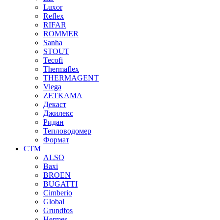
Luxor
Reflex
RIFAR
ROMMER
Sanha
STOUT
Tecofi
Thermaflex
THERMAGENT
Viega
ZETKAMA
Декаст
Джилекс
Ридан
Тепловодомер
Формат
СТМ
ALSO
Baxi
BROEN
BUGATTI
Cimberio
Global
Grundfos
Hermes