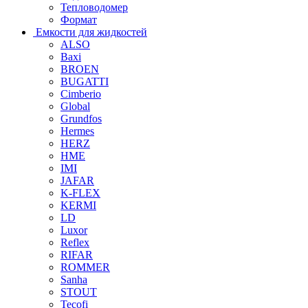
Тепловодомер
Формат
Емкости для жидкостей
ALSO
Baxi
BROEN
BUGATTI
Cimberio
Global
Grundfos
Hermes
HERZ
HME
IMI
JAFAR
K-FLEX
KERMI
LD
Luxor
Reflex
RIFAR
ROMMER
Sanha
STOUT
Tecofi