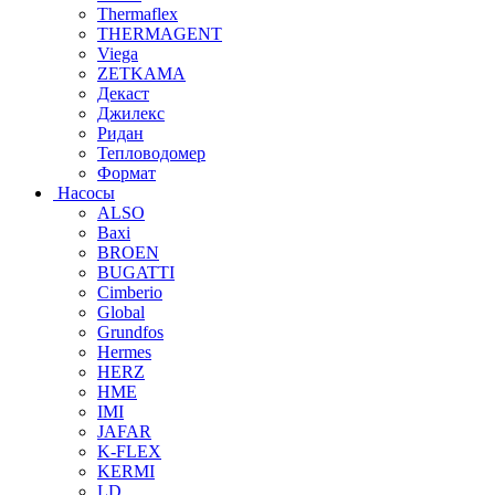
Thermaflex
THERMAGENT
Viega
ZETKAMA
Декаст
Джилекс
Ридан
Тепловодомер
Формат
Насосы
ALSO
Baxi
BROEN
BUGATTI
Cimberio
Global
Grundfos
Hermes
HERZ
HME
IMI
JAFAR
K-FLEX
KERMI
LD