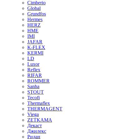
Cimberio
Global
Grundfos
Hermes
HERZ
HME
IMI
JAFAR
K-FLEX
KERMI
LD
Luxor
Reflex
RIFAR
ROMMER
Sanha
STOUT
Tecofi
Thermaflex
THERMAGENT
Viega
ZETKAMA
Декаст
Джилекс
Ридан