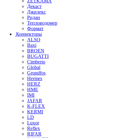
ZETKAMA
Декаст
Джилекс
Ридан
Тепловодомер
Формат
Конвекторы
ALSO
Baxi
BROEN
BUGATTI
Cimberio
Global
Grundfos
Hermes
HERZ
HME
IMI
JAFAR
K-FLEX
KERMI
LD
Luxor
Reflex
RIFAR