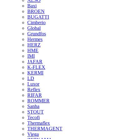
ALSO
Baxi
BROEN
BUGATTI
Cimberio
Global
Grundfos
Hermes
HERZ
HME
IMI
JAFAR
K-FLEX
KERMI
LD
Luxor
Reflex
RIFAR
ROMMER
Sanha
STOUT
Tecofi
Thermaflex
THERMAGENT
Viega