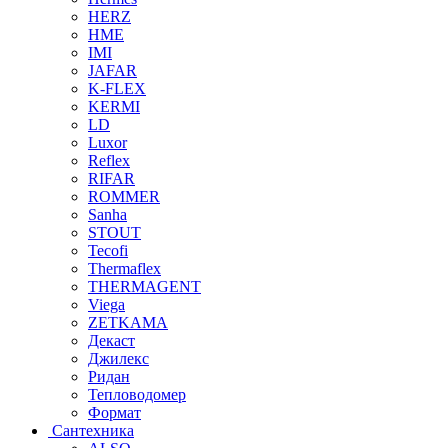
HERZ
HME
IMI
JAFAR
K-FLEX
KERMI
LD
Luxor
Reflex
RIFAR
ROMMER
Sanha
STOUT
Tecofi
Thermaflex
THERMAGENT
Viega
ZETKAMA
Декаст
Джилекс
Ридан
Тепловодомер
Формат
Сантехника