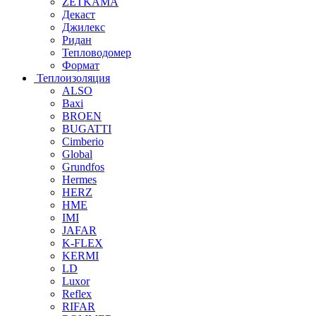
ZETKAMA
Декаст
Джилекс
Ридан
Тепловодомер
Формат
Теплоизоляция
ALSO
Baxi
BROEN
BUGATTI
Cimberio
Global
Grundfos
Hermes
HERZ
HME
IMI
JAFAR
K-FLEX
KERMI
LD
Luxor
Reflex
RIFAR