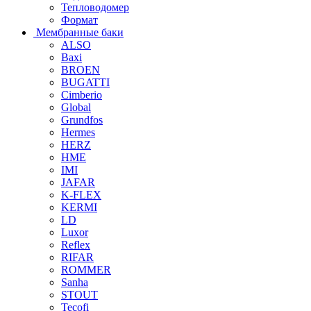
Тепловодомер
Формат
Мембранные баки
ALSO
Baxi
BROEN
BUGATTI
Cimberio
Global
Grundfos
Hermes
HERZ
HME
IMI
JAFAR
K-FLEX
KERMI
LD
Luxor
Reflex
RIFAR
ROMMER
Sanha
STOUT
Tecofi