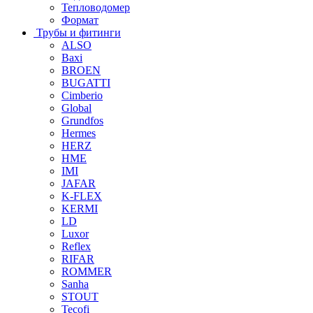
Тепловодомер
Формат
Трубы и фитинги
ALSO
Baxi
BROEN
BUGATTI
Cimberio
Global
Grundfos
Hermes
HERZ
HME
IMI
JAFAR
K-FLEX
KERMI
LD
Luxor
Reflex
RIFAR
ROMMER
Sanha
STOUT
Tecofi