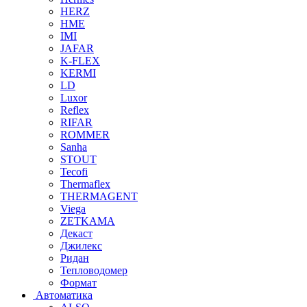
HERZ
HME
IMI
JAFAR
K-FLEX
KERMI
LD
Luxor
Reflex
RIFAR
ROMMER
Sanha
STOUT
Tecofi
Thermaflex
THERMAGENT
Viega
ZETKAMA
Декаст
Джилекс
Ридан
Тепловодомер
Формат
Автоматика