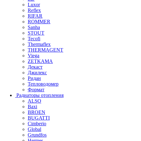
Luxor
Reflex
RIFAR
ROMMER
Sanha
STOUT
Tecofi
Thermaflex
THERMAGENT
Viega
ZETKAMA
Декаст
Джилекс
Ридан
Тепловодомер
Формат
Радиаторы отопления
ALSO
Baxi
BROEN
BUGATTI
Cimberio
Global
Grundfos
Hermes