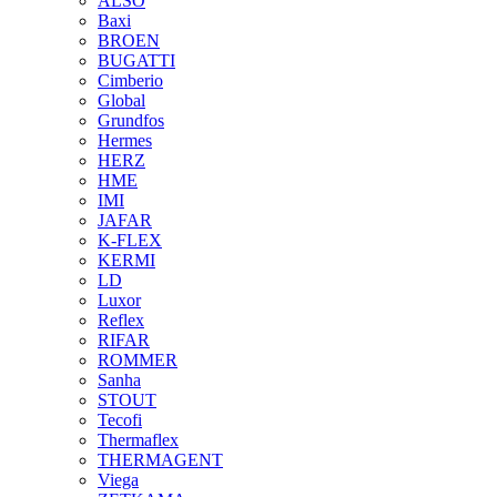
ALSO
Baxi
BROEN
BUGATTI
Cimberio
Global
Grundfos
Hermes
HERZ
HME
IMI
JAFAR
K-FLEX
KERMI
LD
Luxor
Reflex
RIFAR
ROMMER
Sanha
STOUT
Tecofi
Thermaflex
THERMAGENT
Viega