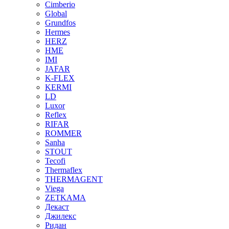
Cimberio
Global
Grundfos
Hermes
HERZ
HME
IMI
JAFAR
K-FLEX
KERMI
LD
Luxor
Reflex
RIFAR
ROMMER
Sanha
STOUT
Tecofi
Thermaflex
THERMAGENT
Viega
ZETKAMA
Декаст
Джилекс
Ридан