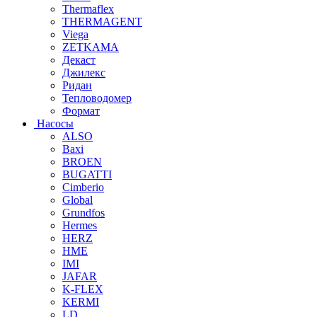
Thermaflex
THERMAGENT
Viega
ZETKAMA
Декаст
Джилекс
Ридан
Тепловодомер
Формат
Насосы
ALSO
Baxi
BROEN
BUGATTI
Cimberio
Global
Grundfos
Hermes
HERZ
HME
IMI
JAFAR
K-FLEX
KERMI
LD