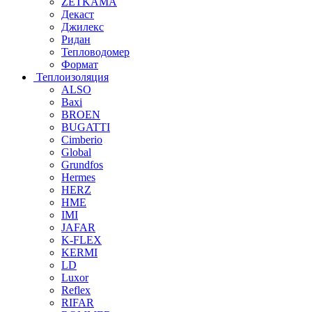
ZETKAMA
Декаст
Джилекс
Ридан
Тепловодомер
Формат
Теплоизоляция
ALSO
Baxi
BROEN
BUGATTI
Cimberio
Global
Grundfos
Hermes
HERZ
HME
IMI
JAFAR
K-FLEX
KERMI
LD
Luxor
Reflex
RIFAR