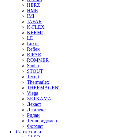
HERZ
HME
IMI
JAFAR
K-FLEX
KERMI
LD
Luxor
Reflex
RIFAR
ROMMER
Sanha
STOUT
Tecofi
Thermaflex
THERMAGENT
Viega
ZETKAMA
Декаст
Джилекс
Ридан
Тепловодомер
Формат
Сантехника