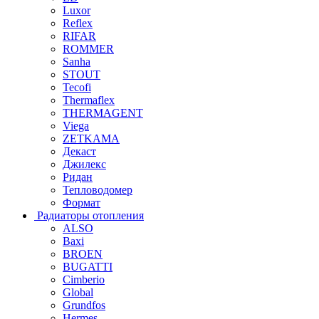
Luxor
Reflex
RIFAR
ROMMER
Sanha
STOUT
Tecofi
Thermaflex
THERMAGENT
Viega
ZETKAMA
Декаст
Джилекс
Ридан
Тепловодомер
Формат
Радиаторы отопления
ALSO
Baxi
BROEN
BUGATTI
Cimberio
Global
Grundfos
Hermes