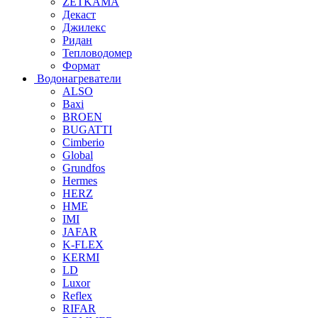
ZETKAMA
Декаст
Джилекс
Ридан
Тепловодомер
Формат
Водонагреватели
ALSO
Baxi
BROEN
BUGATTI
Cimberio
Global
Grundfos
Hermes
HERZ
HME
IMI
JAFAR
K-FLEX
KERMI
LD
Luxor
Reflex
RIFAR