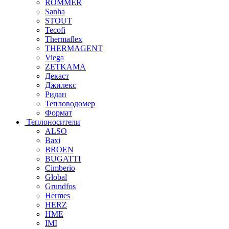
ROMMER
Sanha
STOUT
Tecofi
Thermaflex
THERMAGENT
Viega
ZETKAMA
Декаст
Джилекс
Ридан
Тепловодомер
Формат
Теплоносители
ALSO
Baxi
BROEN
BUGATTI
Cimberio
Global
Grundfos
Hermes
HERZ
HME
IMI