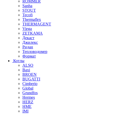
ROMMER
Sanha
STOUT
Tecofi
Thermaflex
THERMAGENT
Viega
ZETKAMA
Декаст
Джилекс
Ридан
Тепловодомер
Формат
Котлы
ALSO
Baxi
BROEN
BUGATTI
Cimberio
Global
Grundfos
Hermes
HERZ
HME
IMI