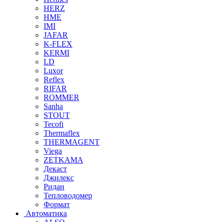
HERZ
HME
IMI
JAFAR
K-FLEX
KERMI
LD
Luxor
Reflex
RIFAR
ROMMER
Sanha
STOUT
Tecofi
Thermaflex
THERMAGENT
Viega
ZETKAMA
Декаст
Джилекс
Ридан
Тепловодомер
Формат
Автоматика