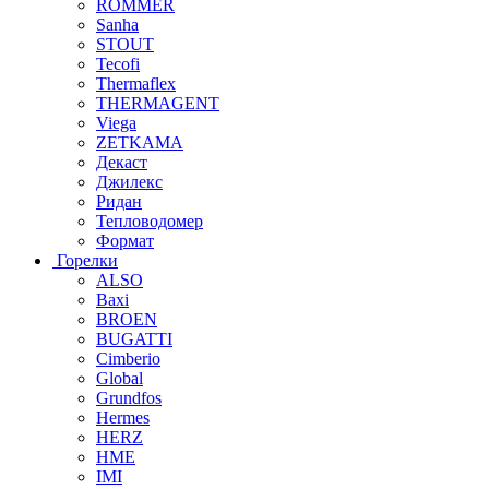
ROMMER
Sanha
STOUT
Tecofi
Thermaflex
THERMAGENT
Viega
ZETKAMA
Декаст
Джилекс
Ридан
Тепловодомер
Формат
Горелки
ALSO
Baxi
BROEN
BUGATTI
Cimberio
Global
Grundfos
Hermes
HERZ
HME
IMI