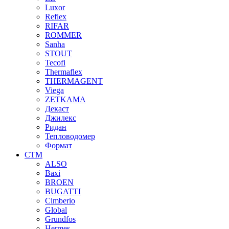
Luxor
Reflex
RIFAR
ROMMER
Sanha
STOUT
Tecofi
Thermaflex
THERMAGENT
Viega
ZETKAMA
Декаст
Джилекс
Ридан
Тепловодомер
Формат
СТМ
ALSO
Baxi
BROEN
BUGATTI
Cimberio
Global
Grundfos
Hermes