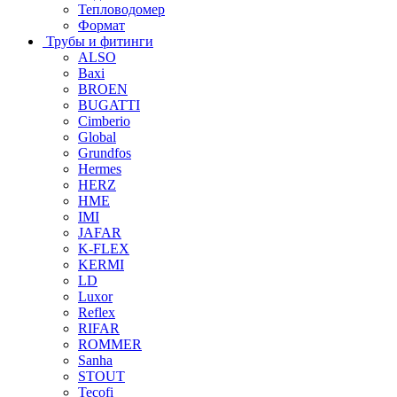
Тепловодомер
Формат
Трубы и фитинги
ALSO
Baxi
BROEN
BUGATTI
Cimberio
Global
Grundfos
Hermes
HERZ
HME
IMI
JAFAR
K-FLEX
KERMI
LD
Luxor
Reflex
RIFAR
ROMMER
Sanha
STOUT
Tecofi