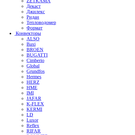
ZETKAMA
Декаст
Джилекс
Ридан
Тепловодомер
Формат
Конвекторы
ALSO
Baxi
BROEN
BUGATTI
Cimberio
Global
Grundfos
Hermes
HERZ
HME
IMI
JAFAR
K-FLEX
KERMI
LD
Luxor
Reflex
RIFAR