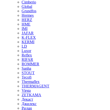
Cimberio
Global
Grundfos
Hermes
HERZ
HME
IMI
JAFAR
K-FLEX
KERMI
LD
Luxor
Reflex
RIFAR
ROMMER
Sanha
STOUT
Tecofi
Thermaflex
THERMAGENT
Viega
ZETKAMA
Декаст
Джилекс
Ридан