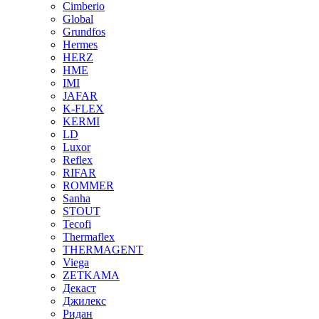
Cimberio
Global
Grundfos
Hermes
HERZ
HME
IMI
JAFAR
K-FLEX
KERMI
LD
Luxor
Reflex
RIFAR
ROMMER
Sanha
STOUT
Tecofi
Thermaflex
THERMAGENT
Viega
ZETKAMA
Декаст
Джилекс
Ридан