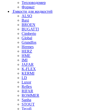
Тепловодомер
Формат
Емкости для жидкостей
ALSO
Baxi
BROEN
BUGATTI
Cimberio
Global
Grundfos
Hermes
HERZ
HME
IMI
JAFAR
K-FLEX
KERMI
LD
Luxor
Reflex
RIFAR
ROMMER
Sanha
STOUT
Tecofi