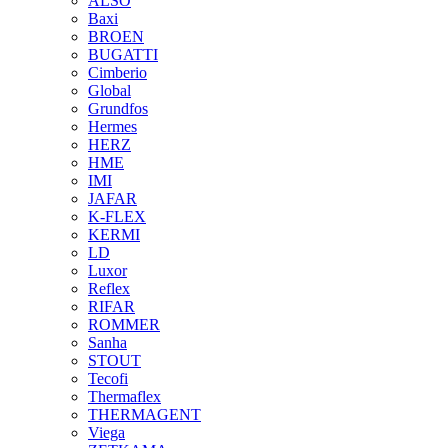
ALSO
Baxi
BROEN
BUGATTI
Cimberio
Global
Grundfos
Hermes
HERZ
HME
IMI
JAFAR
K-FLEX
KERMI
LD
Luxor
Reflex
RIFAR
ROMMER
Sanha
STOUT
Tecofi
Thermaflex
THERMAGENT
Viega