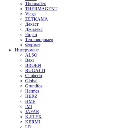
Thermaflex
THERMAGENT
Viega
ZETKAMA
Декаст
Джилекс
Ридан
Тепловодомер
Формат
Инструмент
ALSO
Baxi
BROEN
BUGATTI
Cimberio
Global
Grundfos
Hermes
HERZ
HME
IMI
JAFAR
K-FLEX
KERMI
LD