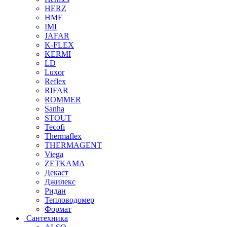
HERZ
HME
IMI
JAFAR
K-FLEX
KERMI
LD
Luxor
Reflex
RIFAR
ROMMER
Sanha
STOUT
Tecofi
Thermaflex
THERMAGENT
Viega
ZETKAMA
Декаст
Джилекс
Ридан
Тепловодомер
Формат
Сантехника