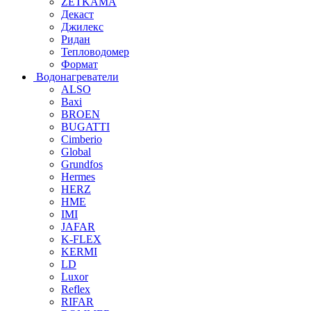
ZETKAMA
Декаст
Джилекс
Ридан
Тепловодомер
Формат
Водонагреватели
ALSO
Baxi
BROEN
BUGATTI
Cimberio
Global
Grundfos
Hermes
HERZ
HME
IMI
JAFAR
K-FLEX
KERMI
LD
Luxor
Reflex
RIFAR