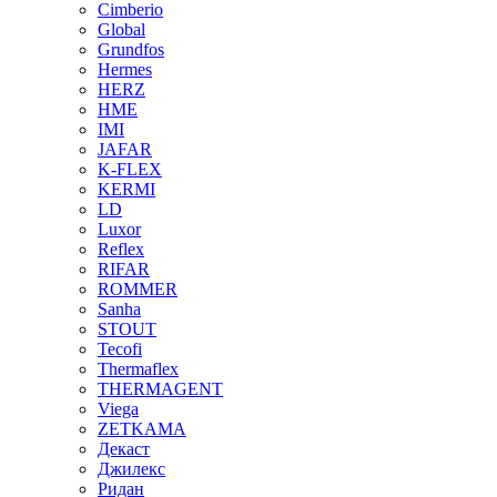
Cimberio
Global
Grundfos
Hermes
HERZ
HME
IMI
JAFAR
K-FLEX
KERMI
LD
Luxor
Reflex
RIFAR
ROMMER
Sanha
STOUT
Tecofi
Thermaflex
THERMAGENT
Viega
ZETKAMA
Декаст
Джилекс
Ридан