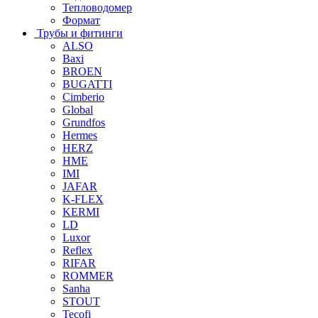
Тепловодомер
Формат
Трубы и фитинги
ALSO
Baxi
BROEN
BUGATTI
Cimberio
Global
Grundfos
Hermes
HERZ
HME
IMI
JAFAR
K-FLEX
KERMI
LD
Luxor
Reflex
RIFAR
ROMMER
Sanha
STOUT
Tecofi