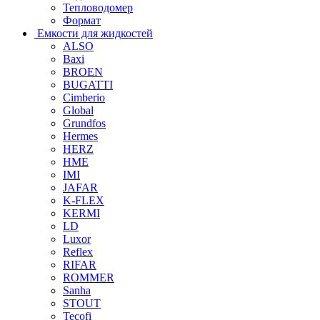
Тепловодомер
Формат
Емкости для жидкостей
ALSO
Baxi
BROEN
BUGATTI
Cimberio
Global
Grundfos
Hermes
HERZ
HME
IMI
JAFAR
K-FLEX
KERMI
LD
Luxor
Reflex
RIFAR
ROMMER
Sanha
STOUT
Tecofi