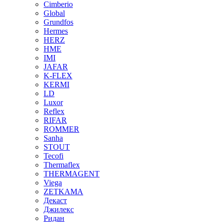
Cimberio
Global
Grundfos
Hermes
HERZ
HME
IMI
JAFAR
K-FLEX
KERMI
LD
Luxor
Reflex
RIFAR
ROMMER
Sanha
STOUT
Tecofi
Thermaflex
THERMAGENT
Viega
ZETKAMA
Декаст
Джилекс
Ридан