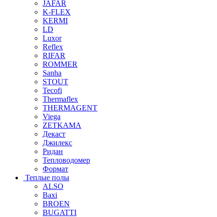
JAFAR
K-FLEX
KERMI
LD
Luxor
Reflex
RIFAR
ROMMER
Sanha
STOUT
Tecofi
Thermaflex
THERMAGENT
Viega
ZETKAMA
Декаст
Джилекс
Ридан
Тепловодомер
Формат
Теплые полы
ALSO
Baxi
BROEN
BUGATTI