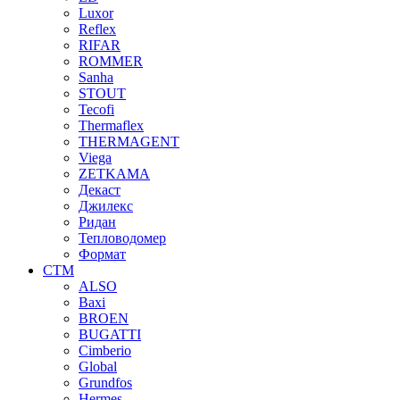
Luxor
Reflex
RIFAR
ROMMER
Sanha
STOUT
Tecofi
Thermaflex
THERMAGENT
Viega
ZETKAMA
Декаст
Джилекс
Ридан
Тепловодомер
Формат
СТМ
ALSO
Baxi
BROEN
BUGATTI
Cimberio
Global
Grundfos
Hermes