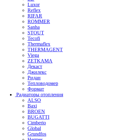
Luxor
Reflex
RIFAR
ROMMER
Sanha
STOUT
Tecofi
Thermaflex
THERMAGENT
Viega
ZETKAMA
Декаст
Джилекс
Ридан
Тепловодомер
Формат
Радиаторы отопления
ALSO
Baxi
BROEN
BUGATTI
Cimberio
Global
Grundfos
Hermes