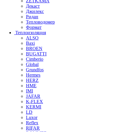
ZETKAMA
Декаст
Джилекс
Ридан
Тепловодомер
Формат
Теплоизоляция
ALSO
Baxi
BROEN
BUGATTI
Cimberio
Global
Grundfos
Hermes
HERZ
HME
IMI
JAFAR
K-FLEX
KERMI
LD
Luxor
Reflex
RIFAR