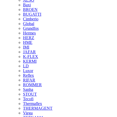
ALSO
Baxi
BROEN
BUGATTI
Cimberio
Global
Grundfos
Hermes
HERZ
HME
IMI
JAFAR
K-FLEX
KERMI
LD
Luxor
Reflex
RIFAR
ROMMER
Sanha
STOUT
Tecofi
Thermaflex
THERMAGENT
Viega