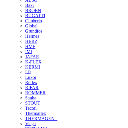
ALSO
Baxi
BROEN
BUGATTI
Cimberio
Global
Grundfos
Hermes
HERZ
HME
IMI
JAFAR
K-FLEX
KERMI
LD
Luxor
Reflex
RIFAR
ROMMER
Sanha
STOUT
Tecofi
Thermaflex
THERMAGENT
Viega