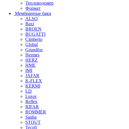
Тепловодомер
Формат
Мембранные баки
ALSO
Baxi
BROEN
BUGATTI
Cimberio
Global
Grundfos
Hermes
HERZ
HME
IMI
JAFAR
K-FLEX
KERMI
LD
Luxor
Reflex
RIFAR
ROMMER
Sanha
STOUT
Tecofi