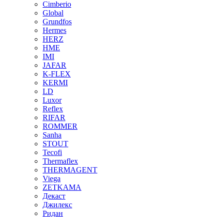
Cimberio
Global
Grundfos
Hermes
HERZ
HME
IMI
JAFAR
K-FLEX
KERMI
LD
Luxor
Reflex
RIFAR
ROMMER
Sanha
STOUT
Tecofi
Thermaflex
THERMAGENT
Viega
ZETKAMA
Декаст
Джилекс
Ридан