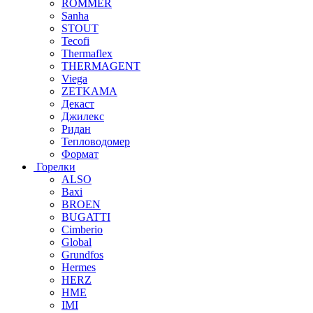
ROMMER
Sanha
STOUT
Tecofi
Thermaflex
THERMAGENT
Viega
ZETKAMA
Декаст
Джилекс
Ридан
Тепловодомер
Формат
Горелки
ALSO
Baxi
BROEN
BUGATTI
Cimberio
Global
Grundfos
Hermes
HERZ
HME
IMI