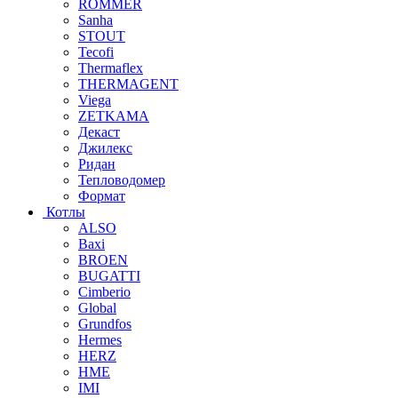
ROMMER
Sanha
STOUT
Tecofi
Thermaflex
THERMAGENT
Viega
ZETKAMA
Декаст
Джилекс
Ридан
Тепловодомер
Формат
Котлы
ALSO
Baxi
BROEN
BUGATTI
Cimberio
Global
Grundfos
Hermes
HERZ
HME
IMI