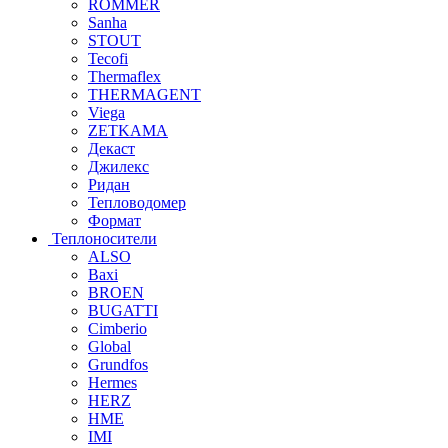
ROMMER
Sanha
STOUT
Tecofi
Thermaflex
THERMAGENT
Viega
ZETKAMA
Декаст
Джилекс
Ридан
Тепловодомер
Формат
Теплоносители
ALSO
Baxi
BROEN
BUGATTI
Cimberio
Global
Grundfos
Hermes
HERZ
HME
IMI