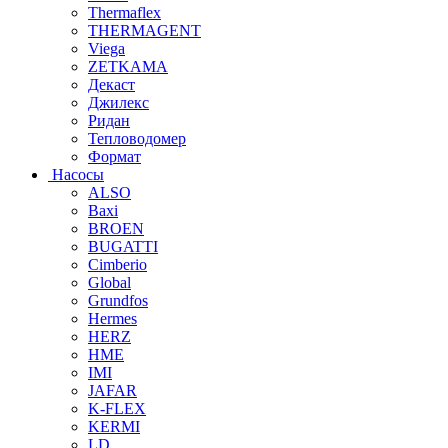
Thermaflex
THERMAGENT
Viega
ZETKAMA
Декаст
Джилекс
Ридан
Тепловодомер
Формат
Насосы
ALSO
Baxi
BROEN
BUGATTI
Cimberio
Global
Grundfos
Hermes
HERZ
HME
IMI
JAFAR
K-FLEX
KERMI
LD