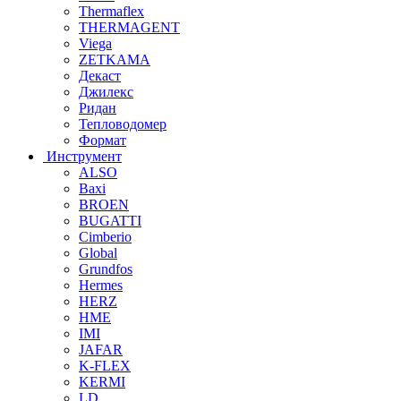
Thermaflex
THERMAGENT
Viega
ZETKAMA
Декаст
Джилекс
Ридан
Тепловодомер
Формат
Инструмент
ALSO
Baxi
BROEN
BUGATTI
Cimberio
Global
Grundfos
Hermes
HERZ
HME
IMI
JAFAR
K-FLEX
KERMI
LD