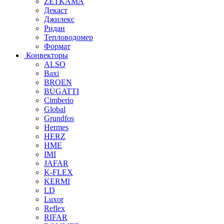
ZETKAMA
Декаст
Джилекс
Ридан
Тепловодомер
Формат
Конвекторы
ALSO
Baxi
BROEN
BUGATTI
Cimberio
Global
Grundfos
Hermes
HERZ
HME
IMI
JAFAR
K-FLEX
KERMI
LD
Luxor
Reflex
RIFAR