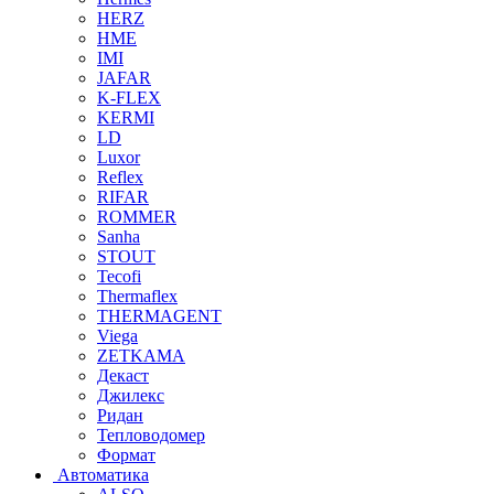
HERZ
HME
IMI
JAFAR
K-FLEX
KERMI
LD
Luxor
Reflex
RIFAR
ROMMER
Sanha
STOUT
Tecofi
Thermaflex
THERMAGENT
Viega
ZETKAMA
Декаст
Джилекс
Ридан
Тепловодомер
Формат
Автоматика