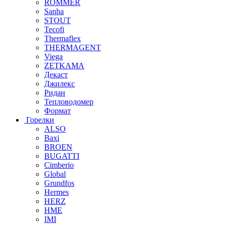
ROMMER
Sanha
STOUT
Tecofi
Thermaflex
THERMAGENT
Viega
ZETKAMA
Декаст
Джилекс
Ридан
Тепловодомер
Формат
Горелки
ALSO
Baxi
BROEN
BUGATTI
Cimberio
Global
Grundfos
Hermes
HERZ
HME
IMI