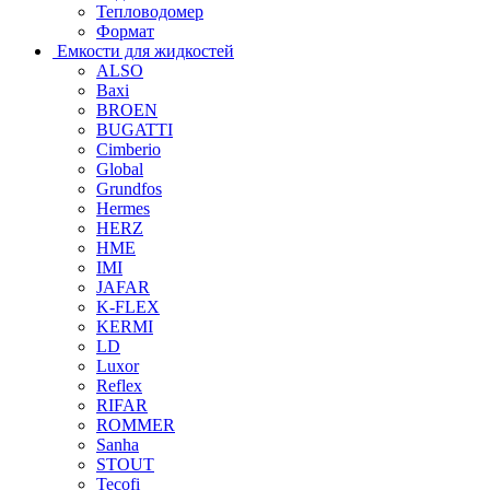
Тепловодомер
Формат
Емкости для жидкостей
ALSO
Baxi
BROEN
BUGATTI
Cimberio
Global
Grundfos
Hermes
HERZ
HME
IMI
JAFAR
K-FLEX
KERMI
LD
Luxor
Reflex
RIFAR
ROMMER
Sanha
STOUT
Tecofi