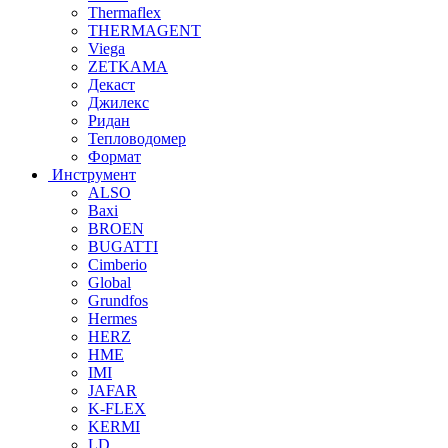
Thermaflex
THERMAGENT
Viega
ZETKAMA
Декаст
Джилекс
Ридан
Тепловодомер
Формат
Инструмент
ALSO
Baxi
BROEN
BUGATTI
Cimberio
Global
Grundfos
Hermes
HERZ
HME
IMI
JAFAR
K-FLEX
KERMI
LD