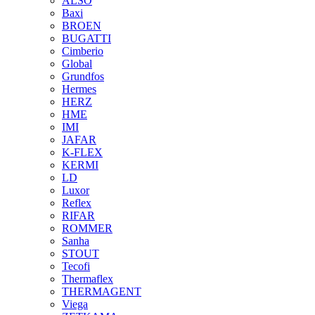
ALSO
Baxi
BROEN
BUGATTI
Cimberio
Global
Grundfos
Hermes
HERZ
HME
IMI
JAFAR
K-FLEX
KERMI
LD
Luxor
Reflex
RIFAR
ROMMER
Sanha
STOUT
Tecofi
Thermaflex
THERMAGENT
Viega