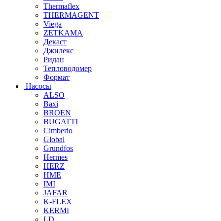
Thermaflex
THERMAGENT
Viega
ZETKAMA
Декаст
Джилекс
Ридан
Тепловодомер
Формат
Насосы
ALSO
Baxi
BROEN
BUGATTI
Cimberio
Global
Grundfos
Hermes
HERZ
HME
IMI
JAFAR
K-FLEX
KERMI
LD