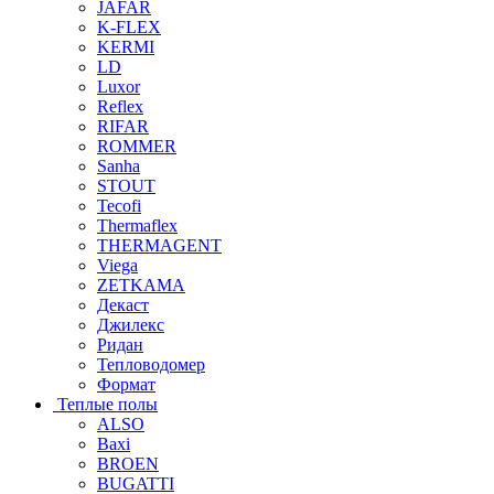
JAFAR
K-FLEX
KERMI
LD
Luxor
Reflex
RIFAR
ROMMER
Sanha
STOUT
Tecofi
Thermaflex
THERMAGENT
Viega
ZETKAMA
Декаст
Джилекс
Ридан
Тепловодомер
Формат
Теплые полы
ALSO
Baxi
BROEN
BUGATTI