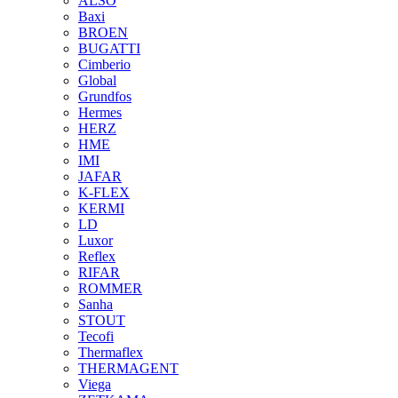
ALSO
Baxi
BROEN
BUGATTI
Cimberio
Global
Grundfos
Hermes
HERZ
HME
IMI
JAFAR
K-FLEX
KERMI
LD
Luxor
Reflex
RIFAR
ROMMER
Sanha
STOUT
Tecofi
Thermaflex
THERMAGENT
Viega