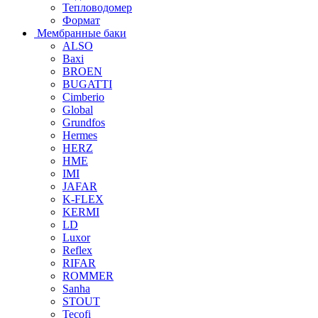
Тепловодомер
Формат
Мембранные баки
ALSO
Baxi
BROEN
BUGATTI
Cimberio
Global
Grundfos
Hermes
HERZ
HME
IMI
JAFAR
K-FLEX
KERMI
LD
Luxor
Reflex
RIFAR
ROMMER
Sanha
STOUT
Tecofi