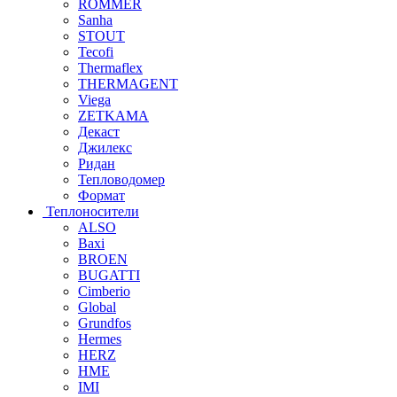
ROMMER
Sanha
STOUT
Tecofi
Thermaflex
THERMAGENT
Viega
ZETKAMA
Декаст
Джилекс
Ридан
Тепловодомер
Формат
Теплоносители
ALSO
Baxi
BROEN
BUGATTI
Cimberio
Global
Grundfos
Hermes
HERZ
HME
IMI