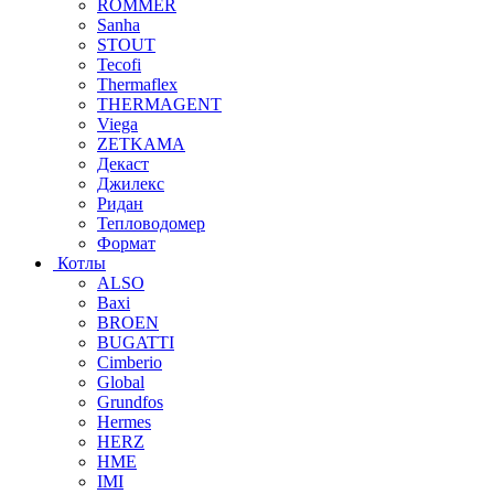
ROMMER
Sanha
STOUT
Tecofi
Thermaflex
THERMAGENT
Viega
ZETKAMA
Декаст
Джилекс
Ридан
Тепловодомер
Формат
Котлы
ALSO
Baxi
BROEN
BUGATTI
Cimberio
Global
Grundfos
Hermes
HERZ
HME
IMI