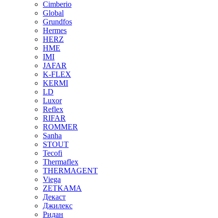
Cimberio
Global
Grundfos
Hermes
HERZ
HME
IMI
JAFAR
K-FLEX
KERMI
LD
Luxor
Reflex
RIFAR
ROMMER
Sanha
STOUT
Tecofi
Thermaflex
THERMAGENT
Viega
ZETKAMA
Декаст
Джилекс
Ридан