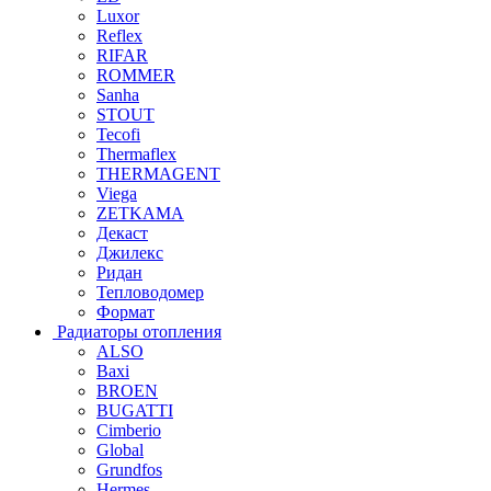
Luxor
Reflex
RIFAR
ROMMER
Sanha
STOUT
Tecofi
Thermaflex
THERMAGENT
Viega
ZETKAMA
Декаст
Джилекс
Ридан
Тепловодомер
Формат
Радиаторы отопления
ALSO
Baxi
BROEN
BUGATTI
Cimberio
Global
Grundfos
Hermes