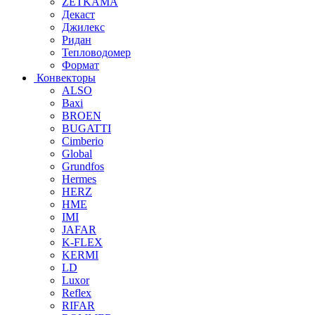
ZETKAMA
Декаст
Джилекс
Ридан
Тепловодомер
Формат
Конвекторы
ALSO
Baxi
BROEN
BUGATTI
Cimberio
Global
Grundfos
Hermes
HERZ
HME
IMI
JAFAR
K-FLEX
KERMI
LD
Luxor
Reflex
RIFAR