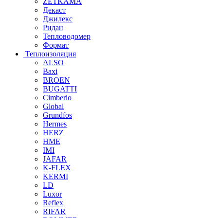
ZETKAMA
Декаст
Джилекс
Ридан
Тепловодомер
Формат
Теплоизоляция
ALSO
Baxi
BROEN
BUGATTI
Cimberio
Global
Grundfos
Hermes
HERZ
HME
IMI
JAFAR
K-FLEX
KERMI
LD
Luxor
Reflex
RIFAR