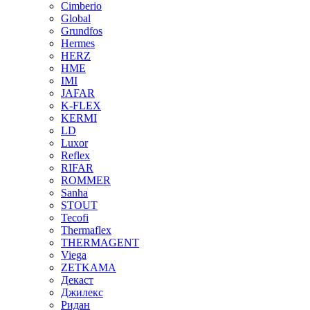
Cimberio
Global
Grundfos
Hermes
HERZ
HME
IMI
JAFAR
K-FLEX
KERMI
LD
Luxor
Reflex
RIFAR
ROMMER
Sanha
STOUT
Tecofi
Thermaflex
THERMAGENT
Viega
ZETKAMA
Декаст
Джилекс
Ридан