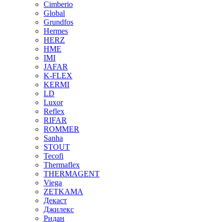
Cimberio
Global
Grundfos
Hermes
HERZ
HME
IMI
JAFAR
K-FLEX
KERMI
LD
Luxor
Reflex
RIFAR
ROMMER
Sanha
STOUT
Tecofi
Thermaflex
THERMAGENT
Viega
ZETKAMA
Декаст
Джилекс
Ридан