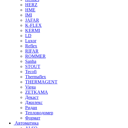
HERZ
HME
IMI
JAFAR
K-FLEX
KERMI
LD
Luxor
Reflex
RIFAR
ROMMER
Sanha
STOUT
Tecofi
Thermaflex
THERMAGENT
Viega
ZETKAMA
Декаст
Джилекс
Ридан
Тепловодомер
Формат
Автоматика