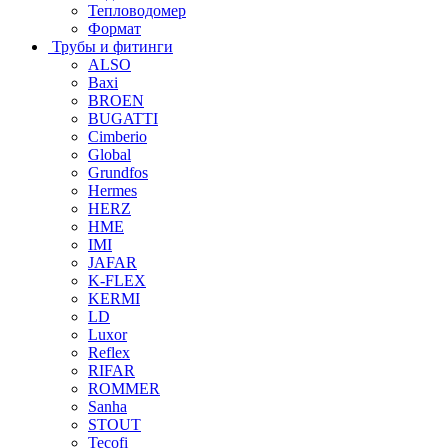
Тепловодомер
Формат
Трубы и фитинги
ALSO
Baxi
BROEN
BUGATTI
Cimberio
Global
Grundfos
Hermes
HERZ
HME
IMI
JAFAR
K-FLEX
KERMI
LD
Luxor
Reflex
RIFAR
ROMMER
Sanha
STOUT
Tecofi