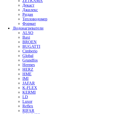
ZETKAMA
Декаст
Джилекс
Ридан
Тепловодомер
Формат
Водонагреватели
ALSO
Baxi
BROEN
BUGATTI
Cimberio
Global
Grundfos
Hermes
HERZ
HME
IMI
JAFAR
K-FLEX
KERMI
LD
Luxor
Reflex
RIFAR