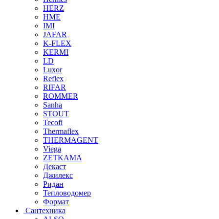
HERZ
HME
IMI
JAFAR
K-FLEX
KERMI
LD
Luxor
Reflex
RIFAR
ROMMER
Sanha
STOUT
Tecofi
Thermaflex
THERMAGENT
Viega
ZETKAMA
Декаст
Джилекс
Ридан
Тепловодомер
Формат
Сантехника