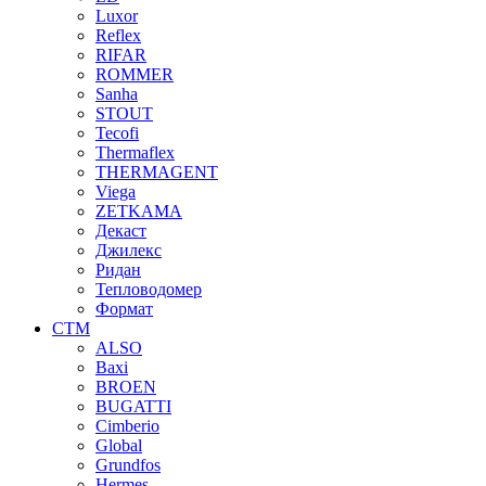
Luxor
Reflex
RIFAR
ROMMER
Sanha
STOUT
Tecofi
Thermaflex
THERMAGENT
Viega
ZETKAMA
Декаст
Джилекс
Ридан
Тепловодомер
Формат
СТМ
ALSO
Baxi
BROEN
BUGATTI
Cimberio
Global
Grundfos
Hermes