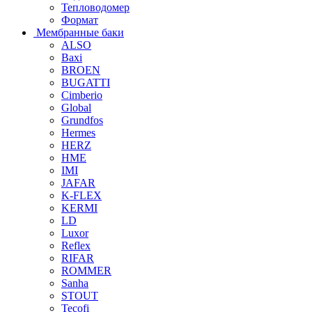
Тепловодомер
Формат
Мембранные баки
ALSO
Baxi
BROEN
BUGATTI
Cimberio
Global
Grundfos
Hermes
HERZ
HME
IMI
JAFAR
K-FLEX
KERMI
LD
Luxor
Reflex
RIFAR
ROMMER
Sanha
STOUT
Tecofi