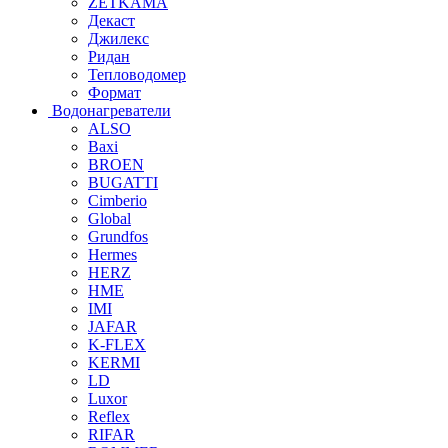
ZETKAMA
Декаст
Джилекс
Ридан
Тепловодомер
Формат
Водонагреватели
ALSO
Baxi
BROEN
BUGATTI
Cimberio
Global
Grundfos
Hermes
HERZ
HME
IMI
JAFAR
K-FLEX
KERMI
LD
Luxor
Reflex
RIFAR