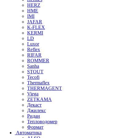
HERZ
HME
IMI
JAFAR
K-FLEX
KERMI
LD
Luxor
Reflex
RIFAR
ROMMER
Sanha
STOUT
Tecofi
Thermaflex
THERMAGENT
Viega
ZETKAMA
Декаст
Джилекс
Ридан
Тепловодомер
Формат
Автоматика