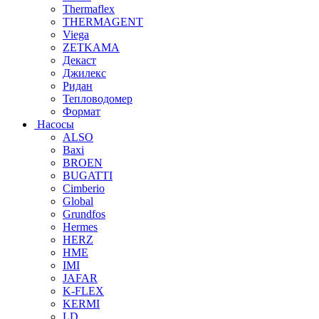
Thermaflex
THERMAGENT
Viega
ZETKAMA
Декаст
Джилекс
Ридан
Тепловодомер
Формат
Насосы
ALSO
Baxi
BROEN
BUGATTI
Cimberio
Global
Grundfos
Hermes
HERZ
HME
IMI
JAFAR
K-FLEX
KERMI
LD