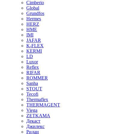
Cimberio
Global
Grundfos
Hermes
HERZ
HME
IMI
JAFAR
K-FLEX
KERMI
LD
Luxor
Reflex
RIFAR
ROMMER
Sanha
STOUT
Tecofi
Thermaflex
THERMAGENT
Viega
ZETKAMA
Декаст
Джилекс
Ридан