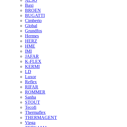
ALSO
Baxi
BROEN
BUGATTI
Cimberio
Global
Grundfos
Hermes
HERZ
HME
IMI
JAFAR
K-FLEX
KERMI
LD
Luxor
Reflex
RIFAR
ROMMER
Sanha
STOUT
Tecofi
Thermaflex
THERMAGENT
Viega