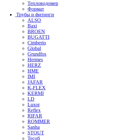
Тепловодомер
Формат
Трубы и фитинги
ALSO
Baxi
BROEN
BUGATTI
Cimberio
Global
Grundfos
Hermes
HERZ
HME
IMI
JAFAR
K-FLEX
KERMI
LD
Luxor
Reflex
RIFAR
ROMMER
Sanha
STOUT
Tecofi