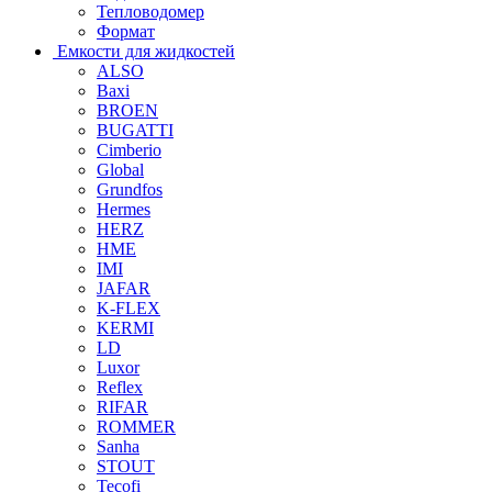
Тепловодомер
Формат
Емкости для жидкостей
ALSO
Baxi
BROEN
BUGATTI
Cimberio
Global
Grundfos
Hermes
HERZ
HME
IMI
JAFAR
K-FLEX
KERMI
LD
Luxor
Reflex
RIFAR
ROMMER
Sanha
STOUT
Tecofi