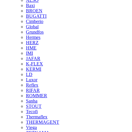
ALSO
Baxi
BROEN
BUGATTI
Cimberio
Global
Grundfos
Hermes
HERZ
HME
IMI
JAFAR
K-FLEX
KERMI
LD
Luxor
Reflex
RIFAR
ROMMER
Sanha
STOUT
Tecofi
Thermaflex
THERMAGENT
Viega