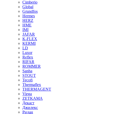
Cimberio
Global
Grundfos
Hermes
HERZ
HME
IMI
JAFAR
K-FLEX
KERMI
LD
Luxor
Reflex
RIFAR
ROMMER
Sanha
STOUT
Tecofi
Thermaflex
THERMAGENT
Viega
ZETKAMA
Декаст
Джилекс
Ридан