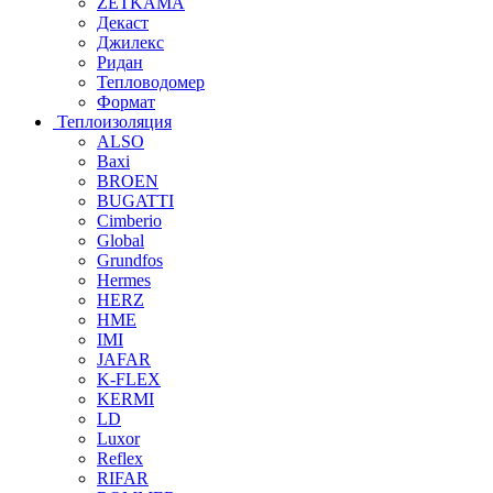
ZETKAMA
Декаст
Джилекс
Ридан
Тепловодомер
Формат
Теплоизоляция
ALSO
Baxi
BROEN
BUGATTI
Cimberio
Global
Grundfos
Hermes
HERZ
HME
IMI
JAFAR
K-FLEX
KERMI
LD
Luxor
Reflex
RIFAR