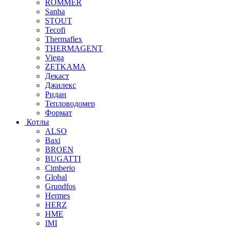
ROMMER
Sanha
STOUT
Tecofi
Thermaflex
THERMAGENT
Viega
ZETKAMA
Декаст
Джилекс
Ридан
Тепловодомер
Формат
Котлы
ALSO
Baxi
BROEN
BUGATTI
Cimberio
Global
Grundfos
Hermes
HERZ
HME
IMI