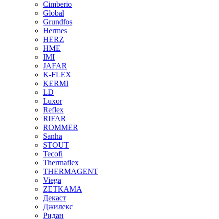
Cimberio
Global
Grundfos
Hermes
HERZ
HME
IMI
JAFAR
K-FLEX
KERMI
LD
Luxor
Reflex
RIFAR
ROMMER
Sanha
STOUT
Tecofi
Thermaflex
THERMAGENT
Viega
ZETKAMA
Декаст
Джилекс
Ридан