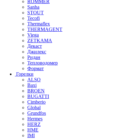
ROMMER
Sanha
STOUT
Tecofi
Thermaflex
THERMAGENT
Viega
ZETKAMA
Декаст
Джилекс
Ридан
Тепловодомер
Формат
Горелки
ALSO
Baxi
BROEN
BUGATTI
Cimberio
Global
Grundfos
Hermes
HERZ
HME
IMI