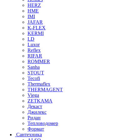
HERZ
HME
IMI
JAFAR
K-FLEX
KERMI
LD
Luxor
Reflex
RIFAR
ROMMER
Sanha
STOUT
Tecofi
Thermaflex
THERMAGENT
Viega
ZETKAMA
Декаст
Джилекс
Ридан
Тепловодомер
Формат
Сантехника