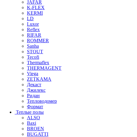
JAFAR
K-FLEX
KERMI
LD
Luxor
Reflex
RIFAR
ROMMER
Sanha
STOUT
Tecofi
Thermaflex
THERMAGENT
Viega
ZETKAMA
Декаст
Джилекс
Ридан
Тепловодомер
Формат
Теплые полы
ALSO
Baxi
BROEN
BUGATTI