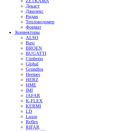
ZETKAMA
Декаст
Джилекс
Ридан
Тепловодомер
Формат
Конвекторы
ALSO
Baxi
BROEN
BUGATTI
Cimberio
Global
Grundfos
Hermes
HERZ
HME
IMI
JAFAR
K-FLEX
KERMI
LD
Luxor
Reflex
RIFAR