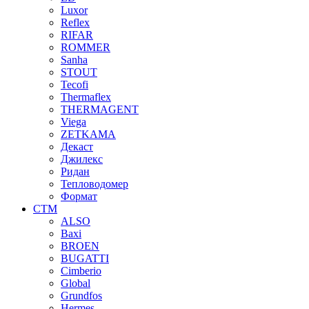
Luxor
Reflex
RIFAR
ROMMER
Sanha
STOUT
Tecofi
Thermaflex
THERMAGENT
Viega
ZETKAMA
Декаст
Джилекс
Ридан
Тепловодомер
Формат
СТМ
ALSO
Baxi
BROEN
BUGATTI
Cimberio
Global
Grundfos
Hermes