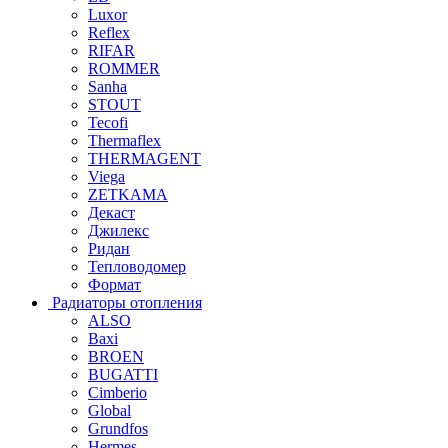
Luxor
Reflex
RIFAR
ROMMER
Sanha
STOUT
Tecofi
Thermaflex
THERMAGENT
Viega
ZETKAMA
Декаст
Джилекс
Ридан
Тепловодомер
Формат
Радиаторы отопления
ALSO
Baxi
BROEN
BUGATTI
Cimberio
Global
Grundfos
Hermes