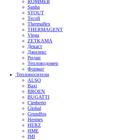
ROMMER
Sanha
STOUT
Tecofi
Thermaflex
THERMAGENT
Viega
ZETKAMA
Декаст
Джилекс
Ридан
Тепловодомер
Формат
Теплоносители
ALSO
Baxi
BROEN
BUGATTI
Cimberio
Global
Grundfos
Hermes
HERZ
HME
IMI