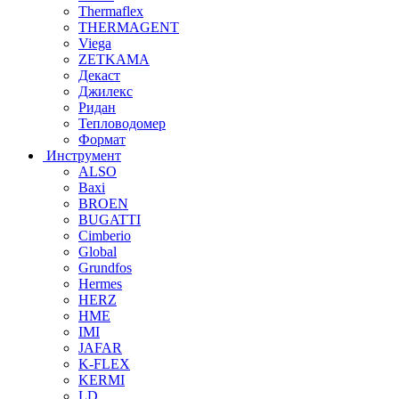
Thermaflex
THERMAGENT
Viega
ZETKAMA
Декаст
Джилекс
Ридан
Тепловодомер
Формат
Инструмент
ALSO
Baxi
BROEN
BUGATTI
Cimberio
Global
Grundfos
Hermes
HERZ
HME
IMI
JAFAR
K-FLEX
KERMI
LD