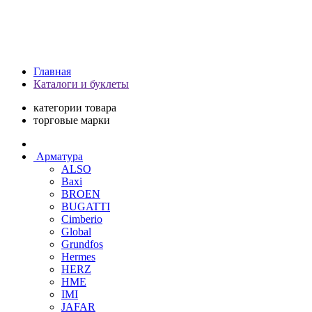
Главная
Каталоги и буклеты
категории товара
торговые марки
Арматура
ALSO
Baxi
BROEN
BUGATTI
Cimberio
Global
Grundfos
Hermes
HERZ
HME
IMI
JAFAR