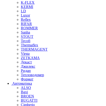
K-FLEX
KERMI
LD
Luxor
Reflex
RIFAR
ROMMER
Sanha
STOUT
Tecofi
Thermaflex
THERMAGENT
Viega
ZETKAMA
Декаст
Джилекс
Ридан
Тепловодомер
Формат
Автоматика
ALSO
Baxi
BROEN
BUGATTI
Cimberio