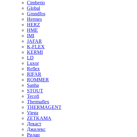
Cimberio
Global
Grundfos
Hermes
HERZ
HME
IMI
JAFAR
K-FLEX
KERMI
LD
Luxor
Reflex
RIFAR
ROMMER
Sanha
STOUT
Tecofi
Thermaflex
THERMAGENT
Viega
ZETKAMA
Декаст
Джилекс
Ридан