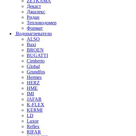
ZETKAMA
Декаст
Джилекс
Ридан
Тепловодомер
Формат
Водонагреватели
ALSO
Baxi
BROEN
BUGATTI
Cimberio
Global
Grundfos
Hermes
HERZ
HME
IMI
JAFAR
K-FLEX
KERMI
LD
Luxor
Reflex
RIFAR