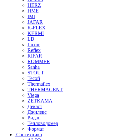
HERZ
HME
IMI
JAFAR
K-FLEX
KERMI
LD
Luxor
Reflex
RIFAR
ROMMER
Sanha
STOUT
Tecofi
Thermaflex
THERMAGENT
Viega
ZETKAMA
Декаст
Джилекс
Ридан
Тепловодомер
Формат
Сантехника