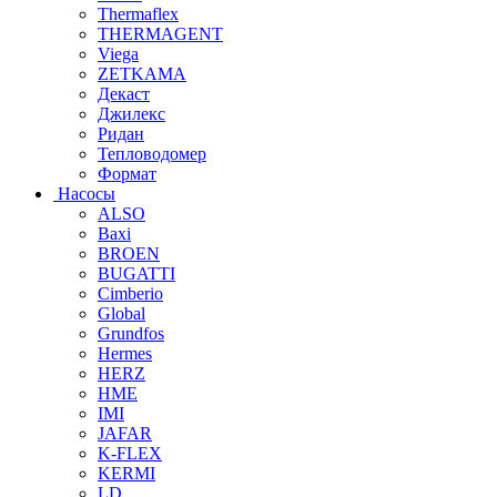
Thermaflex
THERMAGENT
Viega
ZETKAMA
Декаст
Джилекс
Ридан
Тепловодомер
Формат
Насосы
ALSO
Baxi
BROEN
BUGATTI
Cimberio
Global
Grundfos
Hermes
HERZ
HME
IMI
JAFAR
K-FLEX
KERMI
LD