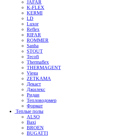
JAFAR
K-FLEX
KERMI
LD
Luxor
Reflex
RIFAR
ROMMER
Sanha
STOUT
Tecofi
Thermaflex
THERMAGENT
Viega
ZETKAMA
Декаст
Джилекс
Ридан
Тепловодомер
Формат
Теплые полы
ALSO
Baxi
BROEN
BUGATTI