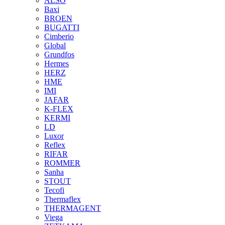
ALSO
Baxi
BROEN
BUGATTI
Cimberio
Global
Grundfos
Hermes
HERZ
HME
IMI
JAFAR
K-FLEX
KERMI
LD
Luxor
Reflex
RIFAR
ROMMER
Sanha
STOUT
Tecofi
Thermaflex
THERMAGENT
Viega