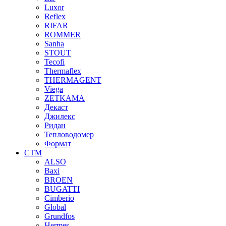
Luxor
Reflex
RIFAR
ROMMER
Sanha
STOUT
Tecofi
Thermaflex
THERMAGENT
Viega
ZETKAMA
Декаст
Джилекс
Ридан
Тепловодомер
Формат
СТМ
ALSO
Baxi
BROEN
BUGATTI
Cimberio
Global
Grundfos
Hermes