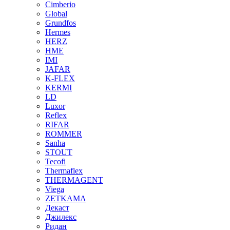
Cimberio
Global
Grundfos
Hermes
HERZ
HME
IMI
JAFAR
K-FLEX
KERMI
LD
Luxor
Reflex
RIFAR
ROMMER
Sanha
STOUT
Tecofi
Thermaflex
THERMAGENT
Viega
ZETKAMA
Декаст
Джилекс
Ридан