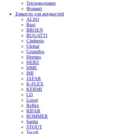
Тепловодомер
Формат
Емкости для жидкостей
ALSO
Baxi
BROEN
BUGATTI
Cimberio
Global
Grundfos
Hermes
HERZ
HME
IMI
JAFAR
K-FLEX
KERMI
LD
Luxor
Reflex
RIFAR
ROMMER
Sanha
STOUT
Tecofi