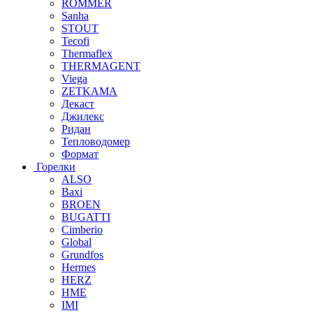
ROMMER
Sanha
STOUT
Tecofi
Thermaflex
THERMAGENT
Viega
ZETKAMA
Декаст
Джилекс
Ридан
Тепловодомер
Формат
Горелки
ALSO
Baxi
BROEN
BUGATTI
Cimberio
Global
Grundfos
Hermes
HERZ
HME
IMI