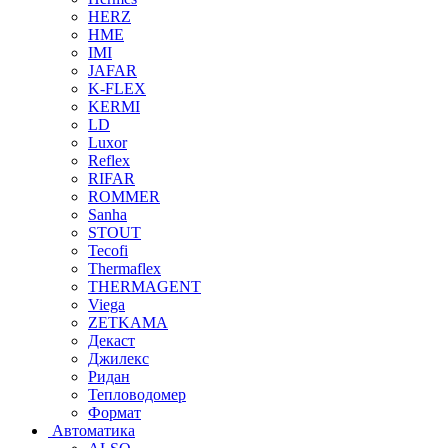
HERZ
HME
IMI
JAFAR
K-FLEX
KERMI
LD
Luxor
Reflex
RIFAR
ROMMER
Sanha
STOUT
Tecofi
Thermaflex
THERMAGENT
Viega
ZETKAMA
Декаст
Джилекс
Ридан
Тепловодомер
Формат
Автоматика