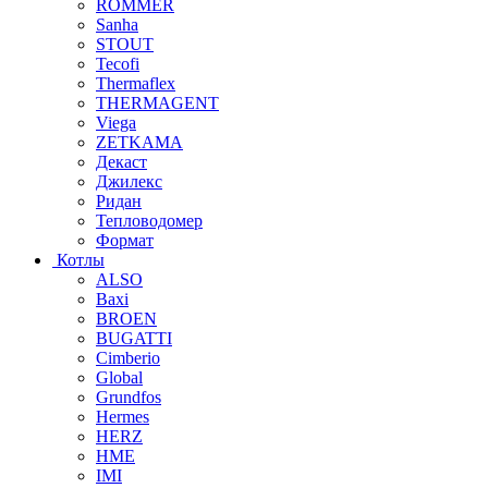
ROMMER
Sanha
STOUT
Tecofi
Thermaflex
THERMAGENT
Viega
ZETKAMA
Декаст
Джилекс
Ридан
Тепловодомер
Формат
Котлы
ALSO
Baxi
BROEN
BUGATTI
Cimberio
Global
Grundfos
Hermes
HERZ
HME
IMI