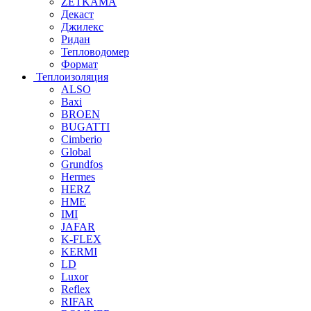
ZETKAMA
Декаст
Джилекс
Ридан
Тепловодомер
Формат
Теплоизоляция
ALSO
Baxi
BROEN
BUGATTI
Cimberio
Global
Grundfos
Hermes
HERZ
HME
IMI
JAFAR
K-FLEX
KERMI
LD
Luxor
Reflex
RIFAR