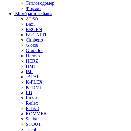
Тепловодомер
Формат
Мембранные баки
ALSO
Baxi
BROEN
BUGATTI
Cimberio
Global
Grundfos
Hermes
HERZ
HME
IMI
JAFAR
K-FLEX
KERMI
LD
Luxor
Reflex
RIFAR
ROMMER
Sanha
STOUT
Tecofi