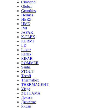
Cimberio
Global
Grundfos
Hermes
HERZ
HME
IMI
JAFAR
K-FLEX
KERMI
LD
Luxor
Reflex
RIFAR
ROMMER
Sanha
STOUT
Tecofi
Thermaflex
THERMAGENT
Viega
ZETKAMA
Декаст
Джилекс
Ридан