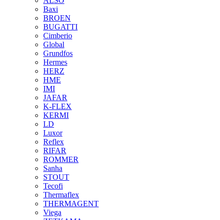
ALSO
Baxi
BROEN
BUGATTI
Cimberio
Global
Grundfos
Hermes
HERZ
HME
IMI
JAFAR
K-FLEX
KERMI
LD
Luxor
Reflex
RIFAR
ROMMER
Sanha
STOUT
Tecofi
Thermaflex
THERMAGENT
Viega