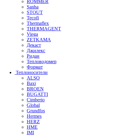
ROMMER
Sanha
STOUT
Tecofi
Thermaflex
THERMAGENT
Viega
ZETKAMA
Декаст
Джилекс
Ридан
Тепловодомер
Формат
Теплоносители
ALSO
Baxi
BROEN
BUGATTI
Cimberio
Global
Grundfos
Hermes
HERZ
HME
IMI