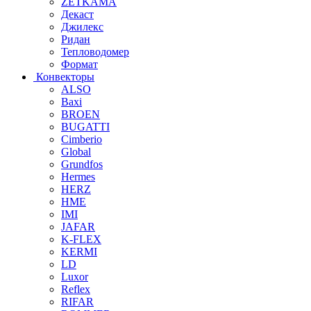
ZETKAMA
Декаст
Джилекс
Ридан
Тепловодомер
Формат
Конвекторы
ALSO
Baxi
BROEN
BUGATTI
Cimberio
Global
Grundfos
Hermes
HERZ
HME
IMI
JAFAR
K-FLEX
KERMI
LD
Luxor
Reflex
RIFAR