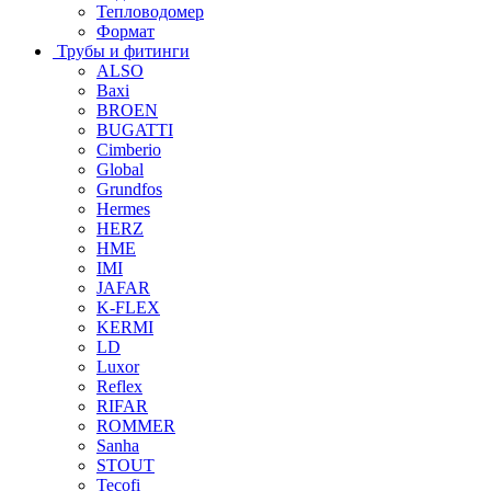
Тепловодомер
Формат
Трубы и фитинги
ALSO
Baxi
BROEN
BUGATTI
Cimberio
Global
Grundfos
Hermes
HERZ
HME
IMI
JAFAR
K-FLEX
KERMI
LD
Luxor
Reflex
RIFAR
ROMMER
Sanha
STOUT
Tecofi