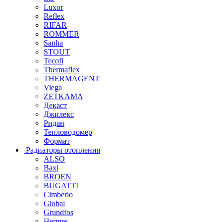
Luxor
Reflex
RIFAR
ROMMER
Sanha
STOUT
Tecofi
Thermaflex
THERMAGENT
Viega
ZETKAMA
Декаст
Джилекс
Ридан
Тепловодомер
Формат
Радиаторы отопления
ALSO
Baxi
BROEN
BUGATTI
Cimberio
Global
Grundfos
Hermes