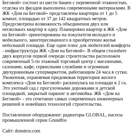
Беговой» состоит из шести башен с переменной этажностью,
отделка их фасадов выполнена современными материалами. В
ЖК «Дом на Беговой» представлены квартиры от 1 до 5
комнат, площадью от 37 до 142 квадратных метров.
Предусмотрена возможность объединения двух или
нескольких квартир в одну. Планировки квартир в ЖК «Дом
на Беговой» ориентированы на покупателя молодого и
мобильного, заинтересованного в приобретении жилья
небольшой площади. Еще один плюс для любителей комфорта
- инфраструктура ЖК «Дом на Беговой». В общем стилобате
двух корпусов первой очереди строительства расположен
современный 5-ти этажный торговый центр с магазинами,
салонами, кафе, сервисными службами и огромным
двухуровневым супермаркетом, работающим 24 часа в сутки.
Ухоженная, охраняемая придомовая территория жилого
комплекса «Дом на Беговой» раскинулась на площади в 2 га.
Это уютный сад с прогулочными дорожками и детской
площадкой, закрытый паркинг и автомойка. ЖК «Дом на
Беговой» - это сочетание самых современных инженерных
решений и новейших технологий строительства.
Поставленное оборудование: радиаторы GLOBAL, насосы
промышленной серии Grundfos
Сайт: donstroy.com