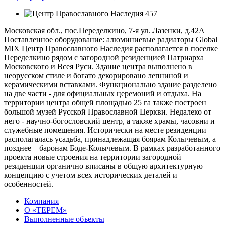
Московская обл., пос.Переделкино, 7-я ул. Лазенки, д.42А
Поставленное оборудование: алюминиевые радиаторы Global
MIX Центр Православного Наследия располагается в поселке
Переделкино рядом с загородной резиденцией Патриарха
Московского и Всея Руси. Здание центра выполнено в
неорусском стиле и богато декорировано лепниной и
керамическими вставками. Функционально здание разделено
на две части - для официальных церемоний и отдыха. На
территории центра общей площадью 25 га также построен
большой музей Русской Православной Церкви. Недалеко от
него - научно-богословский центр, а также храмы, часовни и
служебные помещения. Исторически на месте резиденции
располагалась усадьба, принадлежащая боярам Колычевым, а
позднее – баронам Боде-Колычевым. В рамках разработанного
проекта новые строения на территории загородной
резиденции органично вписаны в общую архитектурную
концепцию с учетом всех исторических деталей и
особенностей.
Компания
О «ТЕРЕМ»
Выполненные объекты