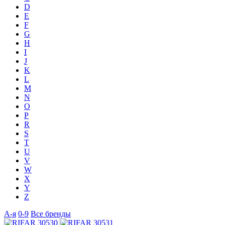
D
E
F
G
H
I
J
K
L
M
N
O
P
R
S
T
U
V
W
X
Y
Z
А-я
0-9
Все бренды