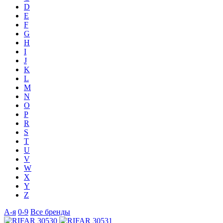
D
E
F
G
H
I
J
K
L
M
N
O
P
R
S
T
U
V
W
X
Y
Z
А-я
0-9
Все бренды