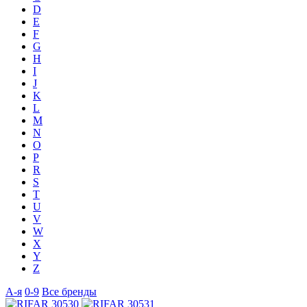
D
E
F
G
H
I
J
K
L
M
N
O
P
R
S
T
U
V
W
X
Y
Z
А-я
0-9
Все бренды