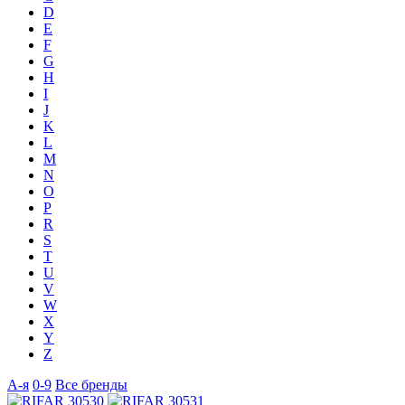
D
E
F
G
H
I
J
K
L
M
N
O
P
R
S
T
U
V
W
X
Y
Z
А-я
0-9
Все бренды