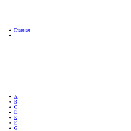
Главная
A
B
C
D
E
F
G