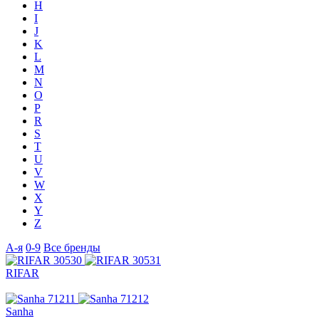
H
I
J
K
L
M
N
O
P
R
S
T
U
V
W
X
Y
Z
А-я
0-9
Все бренды
RIFAR
Sanha