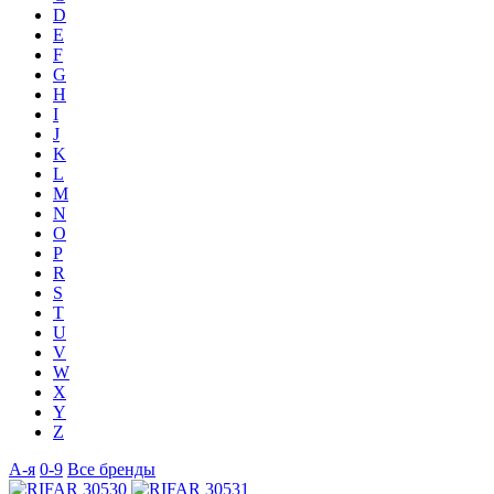
D
E
F
G
H
I
J
K
L
M
N
O
P
R
S
T
U
V
W
X
Y
Z
А-я
0-9
Все бренды