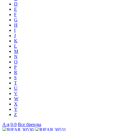
D
E
F
G
H
I
J
K
L
M
N
O
P
R
S
T
U
V
W
X
Y
Z
А-я
0-9
Все бренды