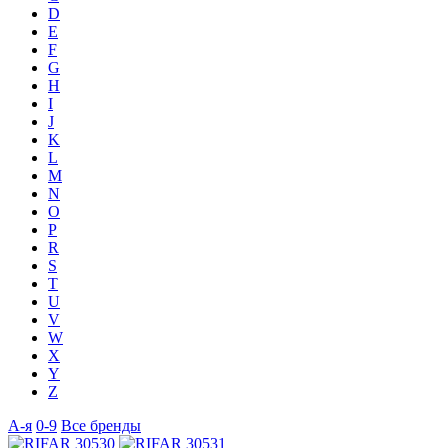
D
E
F
G
H
I
J
K
L
M
N
O
P
R
S
T
U
V
W
X
Y
Z
А-я
0-9
Все бренды