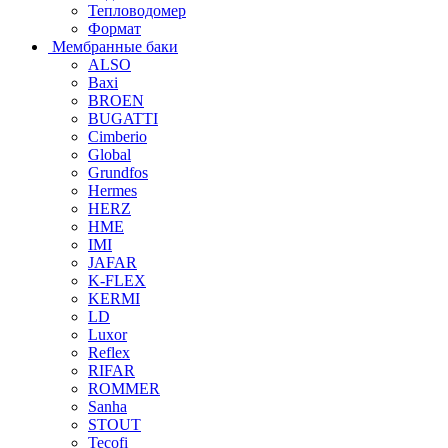
Тепловодомер
Формат
Мембранные баки
ALSO
Baxi
BROEN
BUGATTI
Cimberio
Global
Grundfos
Hermes
HERZ
HME
IMI
JAFAR
K-FLEX
KERMI
LD
Luxor
Reflex
RIFAR
ROMMER
Sanha
STOUT
Tecofi