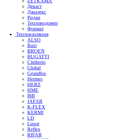
ZETKAMA
Декаст
Джилекс
Ридан
Тепловодомер
Формат
Теплоизоляция
ALSO
Baxi
BROEN
BUGATTI
Cimberio
Global
Grundfos
Hermes
HERZ
HME
IMI
JAFAR
K-FLEX
KERMI
LD
Luxor
Reflex
RIFAR