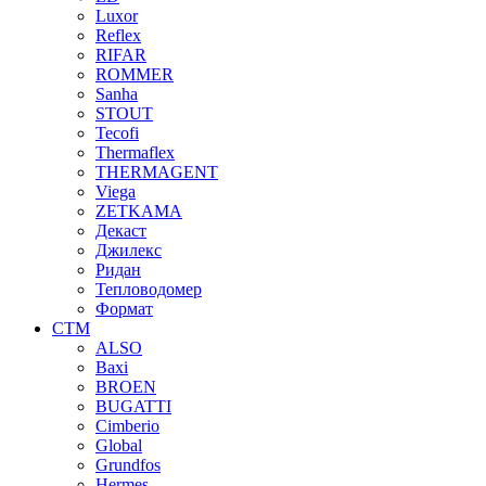
Luxor
Reflex
RIFAR
ROMMER
Sanha
STOUT
Tecofi
Thermaflex
THERMAGENT
Viega
ZETKAMA
Декаст
Джилекс
Ридан
Тепловодомер
Формат
СТМ
ALSO
Baxi
BROEN
BUGATTI
Cimberio
Global
Grundfos
Hermes