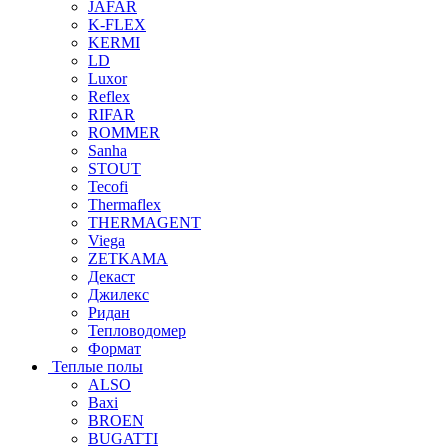
JAFAR
K-FLEX
KERMI
LD
Luxor
Reflex
RIFAR
ROMMER
Sanha
STOUT
Tecofi
Thermaflex
THERMAGENT
Viega
ZETKAMA
Декаст
Джилекс
Ридан
Тепловодомер
Формат
Теплые полы
ALSO
Baxi
BROEN
BUGATTI