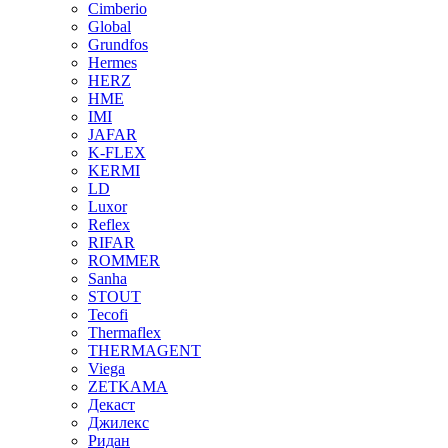
Cimberio
Global
Grundfos
Hermes
HERZ
HME
IMI
JAFAR
K-FLEX
KERMI
LD
Luxor
Reflex
RIFAR
ROMMER
Sanha
STOUT
Tecofi
Thermaflex
THERMAGENT
Viega
ZETKAMA
Декаст
Джилекс
Ридан