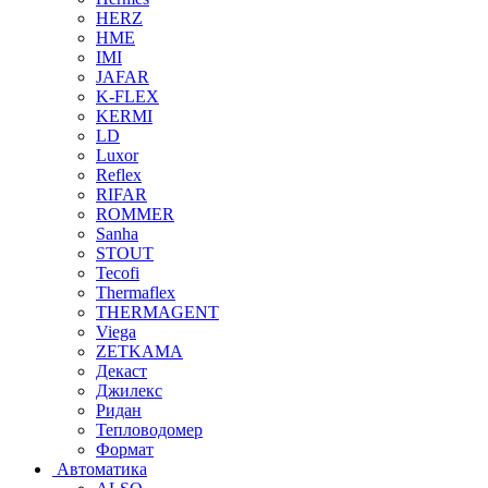
HERZ
HME
IMI
JAFAR
K-FLEX
KERMI
LD
Luxor
Reflex
RIFAR
ROMMER
Sanha
STOUT
Tecofi
Thermaflex
THERMAGENT
Viega
ZETKAMA
Декаст
Джилекс
Ридан
Тепловодомер
Формат
Автоматика