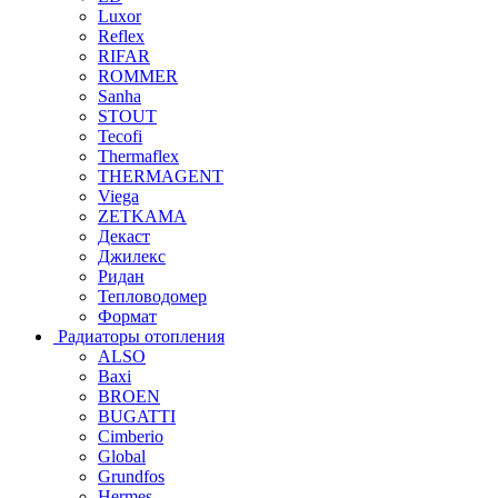
Luxor
Reflex
RIFAR
ROMMER
Sanha
STOUT
Tecofi
Thermaflex
THERMAGENT
Viega
ZETKAMA
Декаст
Джилекс
Ридан
Тепловодомер
Формат
Радиаторы отопления
ALSO
Baxi
BROEN
BUGATTI
Cimberio
Global
Grundfos
Hermes