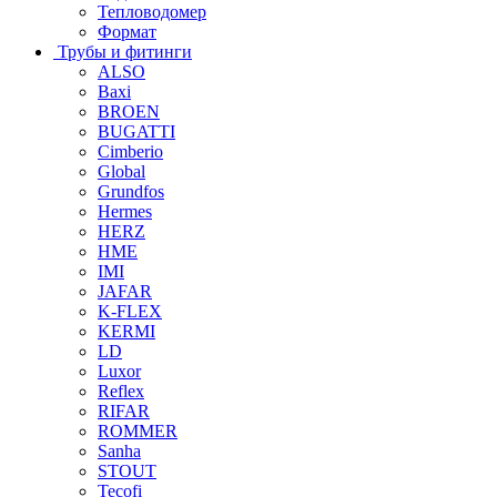
Тепловодомер
Формат
Трубы и фитинги
ALSO
Baxi
BROEN
BUGATTI
Cimberio
Global
Grundfos
Hermes
HERZ
HME
IMI
JAFAR
K-FLEX
KERMI
LD
Luxor
Reflex
RIFAR
ROMMER
Sanha
STOUT
Tecofi