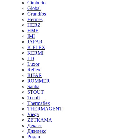
Cimberio
Global
Grundfos
Hermes
HERZ
HME
IMI
JAFAR
K-FLEX
KERMI
LD
Luxor
Reflex
RIFAR
ROMMER
Sanha
STOUT
Tecofi
Thermaflex
THERMAGENT
Viega
ZETKAMA
Декаст
Джилекс
Ридан