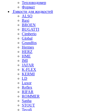
Тепловодомер
Формат
Емкости для жидкостей
ALSO
Baxi
BROEN
BUGATTI
Cimberio
Global
Grundfos
Hermes
HERZ
HME
IMI
JAFAR
K-FLEX
KERMI
LD
Luxor
Reflex
RIFAR
ROMMER
Sanha
STOUT
Tecofi