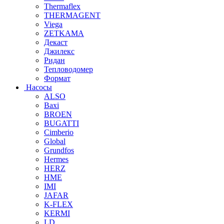
Thermaflex
THERMAGENT
Viega
ZETKAMA
Декаст
Джилекс
Ридан
Тепловодомер
Формат
Насосы
ALSO
Baxi
BROEN
BUGATTI
Cimberio
Global
Grundfos
Hermes
HERZ
HME
IMI
JAFAR
K-FLEX
KERMI
LD