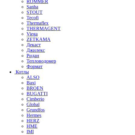
ROMMER
Sanha
STOUT
Tecofi
Thermaflex
THERMAGENT
Viega
ZETKAMA
Декаст
Джилекс
Ридан
Тепловодомер
Формат
Котлы
ALSO
Baxi
BROEN
BUGATTI
Cimberio
Global
Grundfos
Hermes
HERZ
HME
IMI