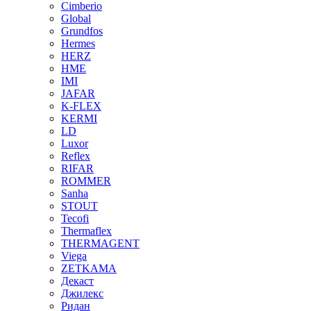
Cimberio
Global
Grundfos
Hermes
HERZ
HME
IMI
JAFAR
K-FLEX
KERMI
LD
Luxor
Reflex
RIFAR
ROMMER
Sanha
STOUT
Tecofi
Thermaflex
THERMAGENT
Viega
ZETKAMA
Декаст
Джилекс
Ридан