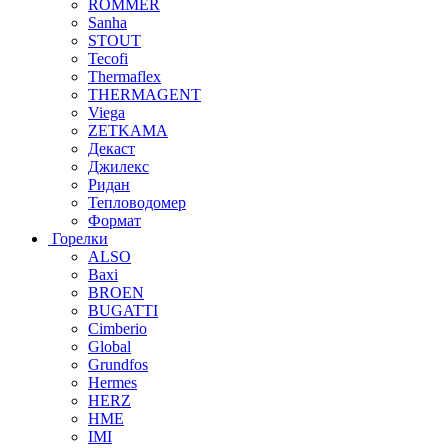
ROMMER
Sanha
STOUT
Tecofi
Thermaflex
THERMAGENT
Viega
ZETKAMA
Декаст
Джилекс
Ридан
Тепловодомер
Формат
Горелки
ALSO
Baxi
BROEN
BUGATTI
Cimberio
Global
Grundfos
Hermes
HERZ
HME
IMI