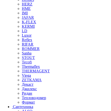
HERZ
HME
IMI
JAFAR
K-FLEX
KERMI
LD
Luxor
Reflex
RIFAR
ROMMER
Sanha
STOUT
Tecofi
Thermaflex
THERMAGENT
Viega
ZETKAMA
Декаст
Джилекс
Ридан
Тепловодомер
Формат
Сантехника