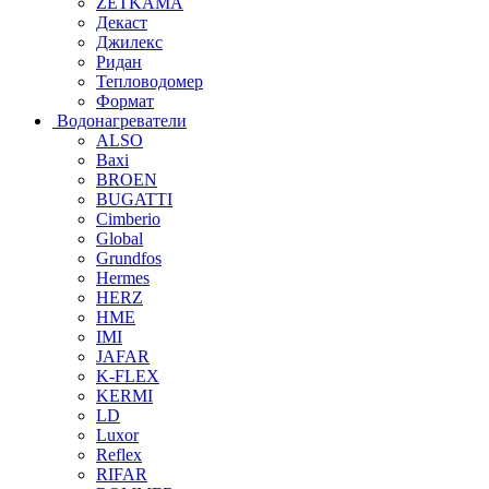
ZETKAMA
Декаст
Джилекс
Ридан
Тепловодомер
Формат
Водонагреватели
ALSO
Baxi
BROEN
BUGATTI
Cimberio
Global
Grundfos
Hermes
HERZ
HME
IMI
JAFAR
K-FLEX
KERMI
LD
Luxor
Reflex
RIFAR