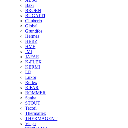
ALSO
Baxi
BROEN
BUGATTI
Cimberio
Global
Grundfos
Hermes
HERZ
HME
IMI
JAFAR
K-FLEX
KERMI
LD
Luxor
Reflex
RIFAR
ROMMER
Sanha
STOUT
Tecofi
Thermaflex
THERMAGENT
Viega