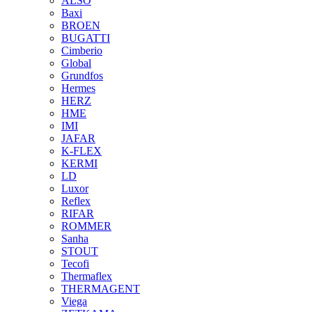
ALSO
Baxi
BROEN
BUGATTI
Cimberio
Global
Grundfos
Hermes
HERZ
HME
IMI
JAFAR
K-FLEX
KERMI
LD
Luxor
Reflex
RIFAR
ROMMER
Sanha
STOUT
Tecofi
Thermaflex
THERMAGENT
Viega