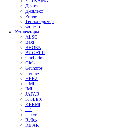
ZETKAMA
Декаст
Джилекс
Ридан
Тепловодомер
Формат
Конвекторы
ALSO
Baxi
BROEN
BUGATTI
Cimberio
Global
Grundfos
Hermes
HERZ
HME
IMI
JAFAR
K-FLEX
KERMI
LD
Luxor
Reflex
RIFAR