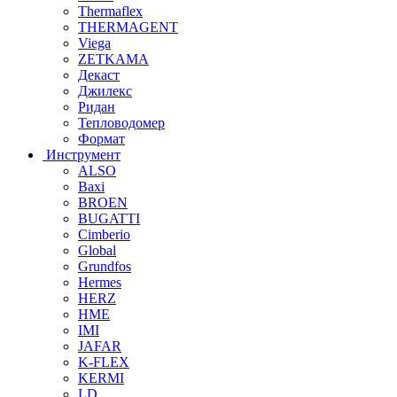
Thermaflex
THERMAGENT
Viega
ZETKAMA
Декаст
Джилекс
Ридан
Тепловодомер
Формат
Инструмент
ALSO
Baxi
BROEN
BUGATTI
Cimberio
Global
Grundfos
Hermes
HERZ
HME
IMI
JAFAR
K-FLEX
KERMI
LD