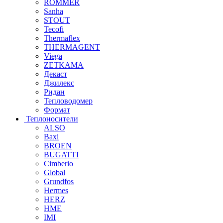
ROMMER
Sanha
STOUT
Tecofi
Thermaflex
THERMAGENT
Viega
ZETKAMA
Декаст
Джилекс
Ридан
Тепловодомер
Формат
Теплоносители
ALSO
Baxi
BROEN
BUGATTI
Cimberio
Global
Grundfos
Hermes
HERZ
HME
IMI