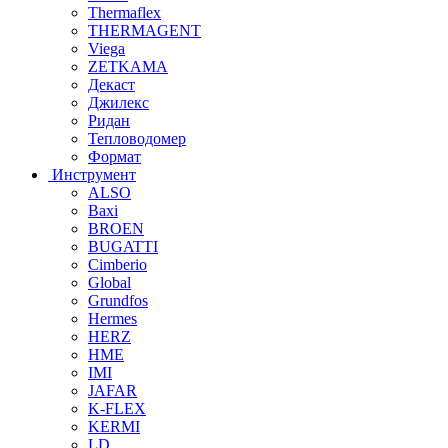
Thermaflex
THERMAGENT
Viega
ZETKAMA
Декаст
Джилекс
Ридан
Тепловодомер
Формат
Инструмент
ALSO
Baxi
BROEN
BUGATTI
Cimberio
Global
Grundfos
Hermes
HERZ
HME
IMI
JAFAR
K-FLEX
KERMI
LD