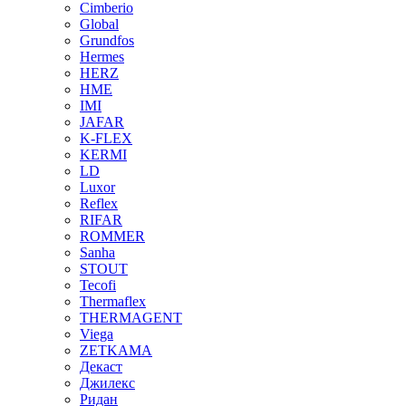
Cimberio
Global
Grundfos
Hermes
HERZ
HME
IMI
JAFAR
K-FLEX
KERMI
LD
Luxor
Reflex
RIFAR
ROMMER
Sanha
STOUT
Tecofi
Thermaflex
THERMAGENT
Viega
ZETKAMA
Декаст
Джилекс
Ридан