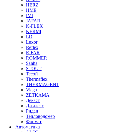
HERZ
HME
IMI
JAFAR
K-FLEX
KERMI
LD
Luxor
Reflex
RIFAR
ROMMER
Sanha
STOUT
Tecofi
Thermaflex
THERMAGENT
Viega
ZETKAMA
Декаст
Джилекс
Ридан
Тепловодомер
Формат
Автоматика