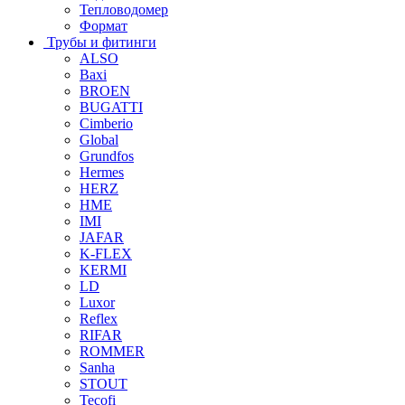
Тепловодомер
Формат
Трубы и фитинги
ALSO
Baxi
BROEN
BUGATTI
Cimberio
Global
Grundfos
Hermes
HERZ
HME
IMI
JAFAR
K-FLEX
KERMI
LD
Luxor
Reflex
RIFAR
ROMMER
Sanha
STOUT
Tecofi