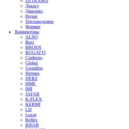
ZETKAMA
Декаст
Джилекс
Ридан
Тепловодомер
Формат
Конвекторы
ALSO
Baxi
BROEN
BUGATTI
Cimberio
Global
Grundfos
Hermes
HERZ
HME
IMI
JAFAR
K-FLEX
KERMI
LD
Luxor
Reflex
RIFAR