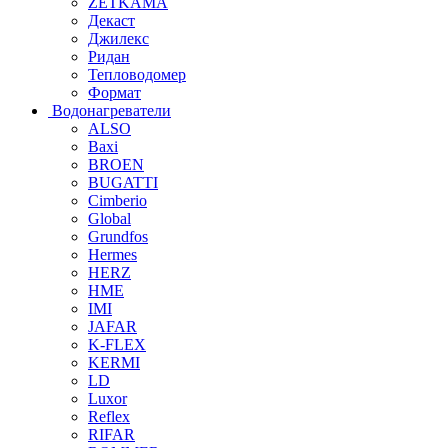
ZETKAMA
Декаст
Джилекс
Ридан
Тепловодомер
Формат
Водонагреватели
ALSO
Baxi
BROEN
BUGATTI
Cimberio
Global
Grundfos
Hermes
HERZ
HME
IMI
JAFAR
K-FLEX
KERMI
LD
Luxor
Reflex
RIFAR