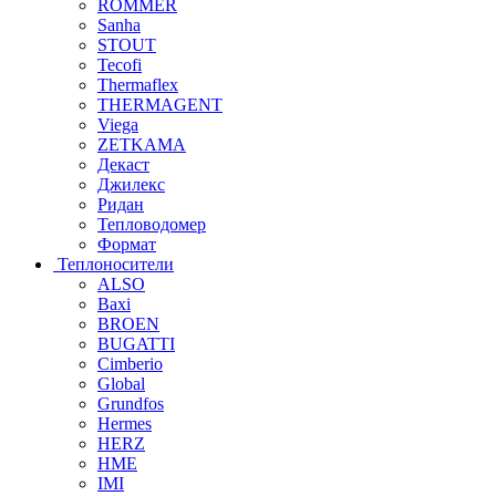
ROMMER
Sanha
STOUT
Tecofi
Thermaflex
THERMAGENT
Viega
ZETKAMA
Декаст
Джилекс
Ридан
Тепловодомер
Формат
Теплоносители
ALSO
Baxi
BROEN
BUGATTI
Cimberio
Global
Grundfos
Hermes
HERZ
HME
IMI