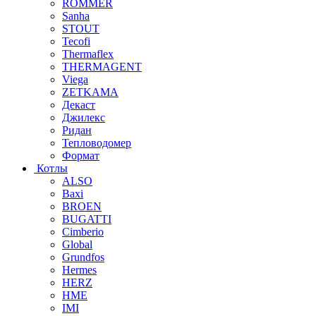
ROMMER
Sanha
STOUT
Tecofi
Thermaflex
THERMAGENT
Viega
ZETKAMA
Декаст
Джилекс
Ридан
Тепловодомер
Формат
Котлы
ALSO
Baxi
BROEN
BUGATTI
Cimberio
Global
Grundfos
Hermes
HERZ
HME
IMI