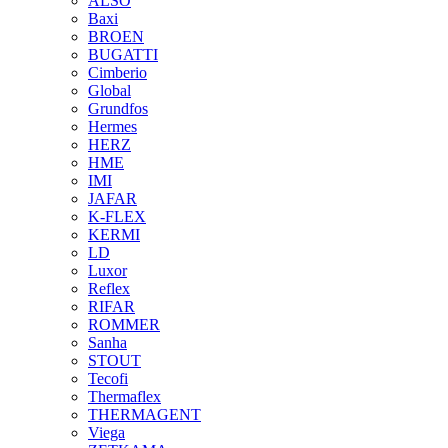
ALSO
Baxi
BROEN
BUGATTI
Cimberio
Global
Grundfos
Hermes
HERZ
HME
IMI
JAFAR
K-FLEX
KERMI
LD
Luxor
Reflex
RIFAR
ROMMER
Sanha
STOUT
Tecofi
Thermaflex
THERMAGENT
Viega