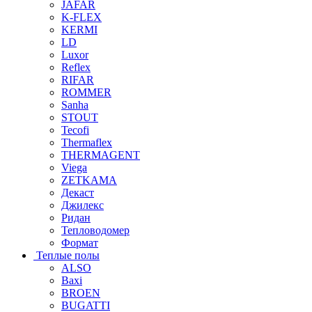
JAFAR
K-FLEX
KERMI
LD
Luxor
Reflex
RIFAR
ROMMER
Sanha
STOUT
Tecofi
Thermaflex
THERMAGENT
Viega
ZETKAMA
Декаст
Джилекс
Ридан
Тепловодомер
Формат
Теплые полы
ALSO
Baxi
BROEN
BUGATTI