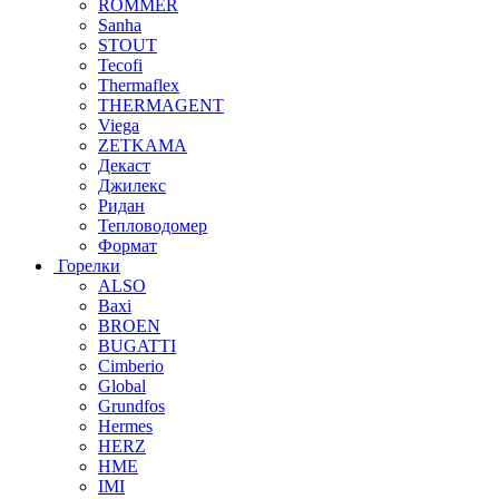
ROMMER
Sanha
STOUT
Tecofi
Thermaflex
THERMAGENT
Viega
ZETKAMA
Декаст
Джилекс
Ридан
Тепловодомер
Формат
Горелки
ALSO
Baxi
BROEN
BUGATTI
Cimberio
Global
Grundfos
Hermes
HERZ
HME
IMI