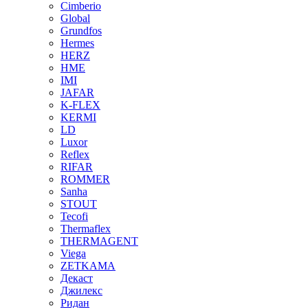
Cimberio
Global
Grundfos
Hermes
HERZ
HME
IMI
JAFAR
K-FLEX
KERMI
LD
Luxor
Reflex
RIFAR
ROMMER
Sanha
STOUT
Tecofi
Thermaflex
THERMAGENT
Viega
ZETKAMA
Декаст
Джилекс
Ридан