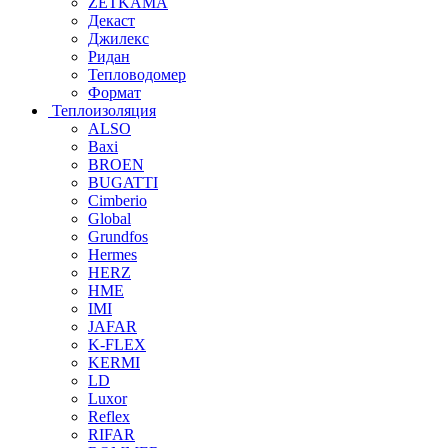
ZETKAMA
Декаст
Джилекс
Ридан
Тепловодомер
Формат
Теплоизоляция
ALSO
Baxi
BROEN
BUGATTI
Cimberio
Global
Grundfos
Hermes
HERZ
HME
IMI
JAFAR
K-FLEX
KERMI
LD
Luxor
Reflex
RIFAR