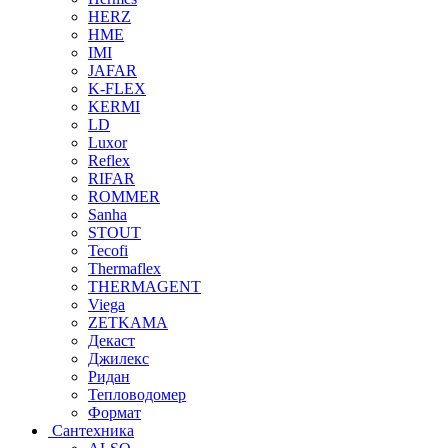
HERZ
HME
IMI
JAFAR
K-FLEX
KERMI
LD
Luxor
Reflex
RIFAR
ROMMER
Sanha
STOUT
Tecofi
Thermaflex
THERMAGENT
Viega
ZETKAMA
Декаст
Джилекс
Ридан
Тепловодомер
Формат
Сантехника