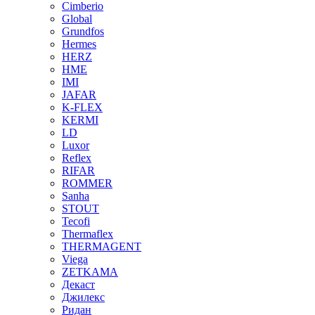
Cimberio
Global
Grundfos
Hermes
HERZ
HME
IMI
JAFAR
K-FLEX
KERMI
LD
Luxor
Reflex
RIFAR
ROMMER
Sanha
STOUT
Tecofi
Thermaflex
THERMAGENT
Viega
ZETKAMA
Декаст
Джилекс
Ридан