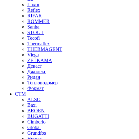
Luxor
Reflex
RIFAR
ROMMER
Sanha
STOUT
Tecofi
Thermaflex
THERMAGENT
Viega
ZETKAMA
Декаст
Джилекс
Ридан
Тепловодомер
Формат
СТМ
ALSO
Baxi
BROEN
BUGATTI
Cimberio
Global
Grundfos
Hermes