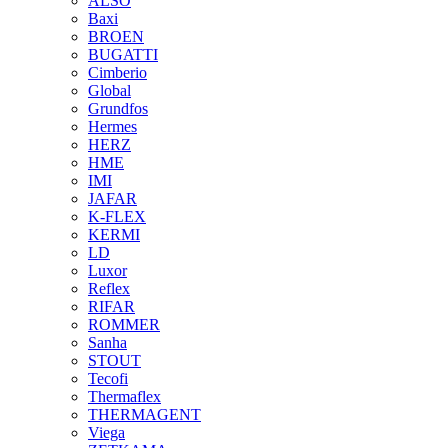
ALSO
Baxi
BROEN
BUGATTI
Cimberio
Global
Grundfos
Hermes
HERZ
HME
IMI
JAFAR
K-FLEX
KERMI
LD
Luxor
Reflex
RIFAR
ROMMER
Sanha
STOUT
Tecofi
Thermaflex
THERMAGENT
Viega