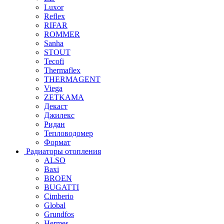
Luxor
Reflex
RIFAR
ROMMER
Sanha
STOUT
Tecofi
Thermaflex
THERMAGENT
Viega
ZETKAMA
Декаст
Джилекс
Ридан
Тепловодомер
Формат
Радиаторы отопления
ALSO
Baxi
BROEN
BUGATTI
Cimberio
Global
Grundfos
Hermes