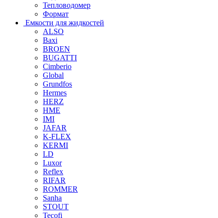
Тепловодомер
Формат
Емкости для жидкостей
ALSO
Baxi
BROEN
BUGATTI
Cimberio
Global
Grundfos
Hermes
HERZ
HME
IMI
JAFAR
K-FLEX
KERMI
LD
Luxor
Reflex
RIFAR
ROMMER
Sanha
STOUT
Tecofi