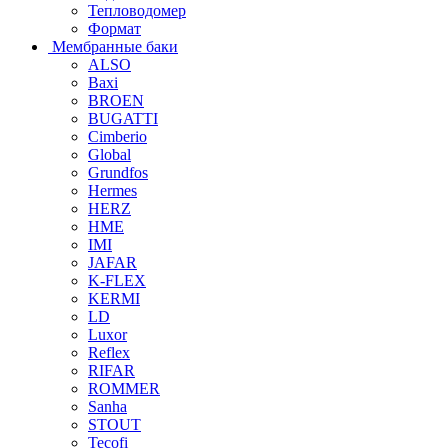
Тепловодомер
Формат
Мембранные баки
ALSO
Baxi
BROEN
BUGATTI
Cimberio
Global
Grundfos
Hermes
HERZ
HME
IMI
JAFAR
K-FLEX
KERMI
LD
Luxor
Reflex
RIFAR
ROMMER
Sanha
STOUT
Tecofi