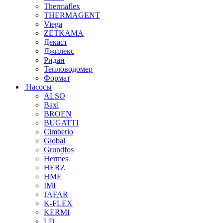
Thermaflex
THERMAGENT
Viega
ZETKAMA
Декаст
Джилекс
Ридан
Тепловодомер
Формат
Насосы
ALSO
Baxi
BROEN
BUGATTI
Cimberio
Global
Grundfos
Hermes
HERZ
HME
IMI
JAFAR
K-FLEX
KERMI
LD